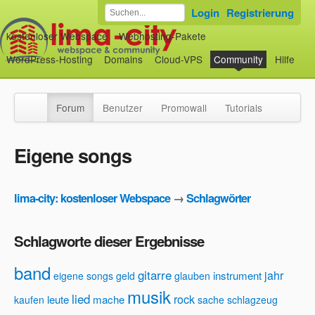
Login
Registrierung
kostenloser Webspace
Webhosting-Pakete
WordPress-Hosting
Domains
Cloud-VPS
Community
Hilfe
Forum
Benutzer
Promowall
Tutorials
Eigene songs
lima-city: kostenloser Webspace
→
Schlagwörter
Schlagworte dieser Ergebnisse
band
gitarre
jahr
instrument
eigene songs
geld
glauben
musik
lied
rock
leute
mache
kaufen
sache
schlagzeug