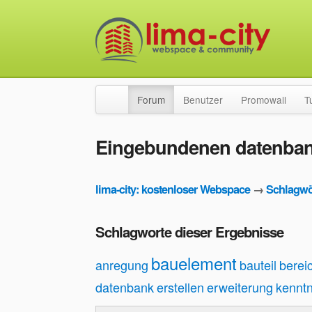
Forum
Benutzer
Promowall
T
Eingebundenen datenba
lima-city: kostenloser Webspace
→
Schlagwö
Schlagworte dieser Ergebnisse
bauelement
anregung
bauteil
berei
datenbank
erstellen
erweiterung
kenntn