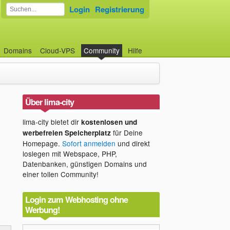
Login
Registrierung
Domains
Cloud-VPS
Community
Hilfe
Über lima-city
lima-city bietet dir
kostenlosen und
für Deine
werbefreien Speicherplatz
Homepage.
Sofort anmelden
und direkt
loslegen mit Webspace, PHP,
Datenbanken, günstigen Domains und
einer tollen Community!
Login zum Webhosting ohne
Werbung!