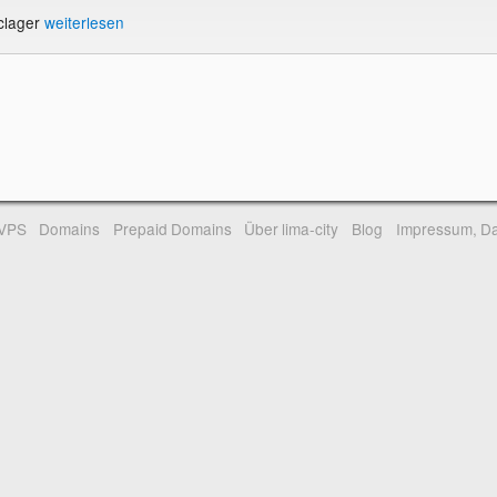
iclager
weiterlesen
-VPS
Domains
Prepaid Domains
Über lima-city
Blog
Impressum, Da