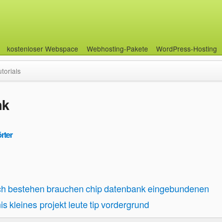
kostenloser Webspace
Webhosting-Pakete
WordPress-Hosting
utorials
nk
rter
ch
bestehen
brauchen
chip
datenbank
eingebundenen
is
kleines projekt
leute
tip
vordergrund