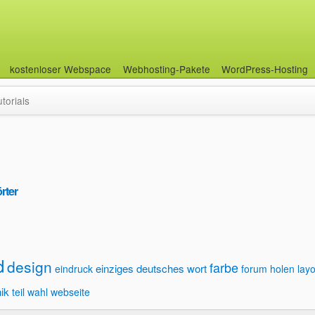
kostenloser Webspace
Webhosting-Pakete
WordPress-Hosting
utorials
rter
d
design
farbe
einziges deutsches wort
eindruck
forum
holen
lay
ik
teil
wahl
webseite