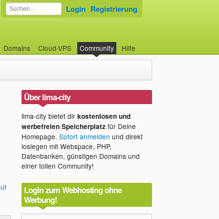
Login
Registrierung
Domains
Cloud-VPS
Community
Hilfe
Über lima-city
lima-city bietet dir
kostenlosen und
für Deine
werbefreien Speicherplatz
Homepage.
Sofort anmelden
und direkt
loslegen mit Webspace, PHP,
Datenbanken, günstigen Domains und
einer tollen Community!
out
Login zum Webhosting ohne
Werbung!