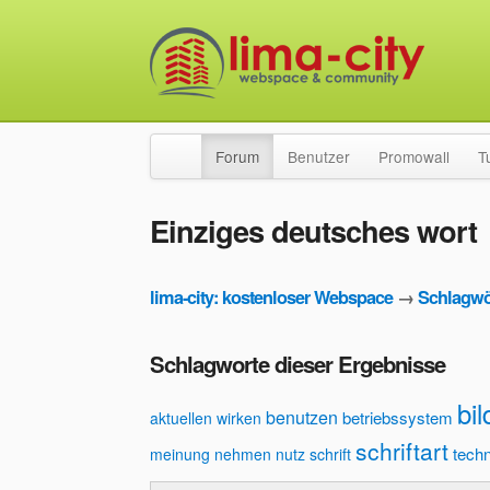
Forum
Benutzer
Promowall
T
Einziges deutsches wort
lima-city: kostenloser Webspace
→
Schlagwö
Schlagworte dieser Ergebnisse
bil
benutzen
betriebssystem
aktuellen wirken
schriftart
techn
meinung
nehmen
nutz
schrift