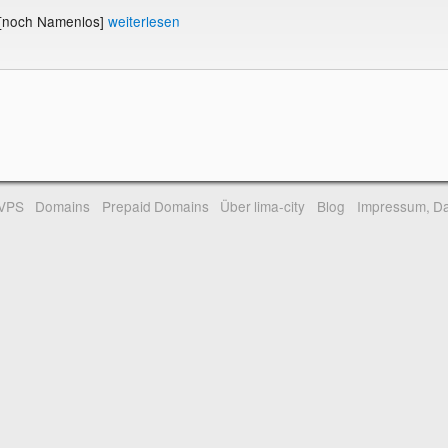
 [noch Namenlos]
weiterlesen
-VPS
Domains
Prepaid Domains
Über lima-city
Blog
Impressum, Da