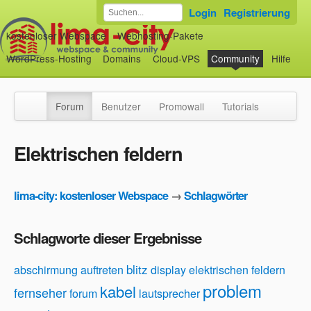
Login
Registrierung
kostenloser Webspace
Webhosting-Pakete
WordPress-Hosting
Domains
Cloud-VPS
Community
Hilfe
Forum
Benutzer
Promowall
Tutorials
Elektrischen feldern
lima-city: kostenloser Webspace
→
Schlagwörter
Schlagworte dieser Ergebnisse
blitz
abschirmung
auftreten
display
elektrischen feldern
problem
kabel
fernseher
forum
lautsprecher