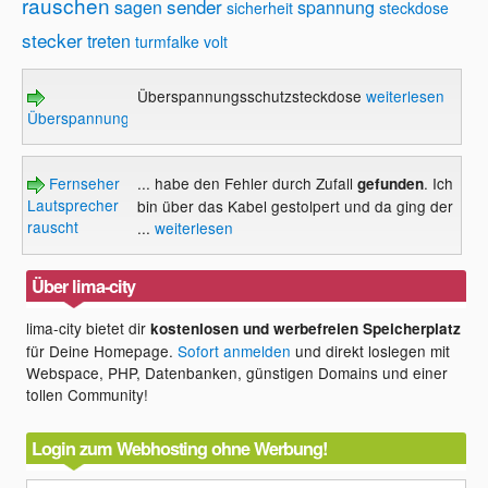
rauschen
sender
sagen
spannung
sicherheit
steckdose
stecker
treten
turmfalke
volt
Überspannungsschutzsteckdose
weiterlesen
Überspannungsschutzsteckdose
Fernseher
... habe den Fehler durch Zufall
. Ich
gefunden
Lautsprecher
bin über das Kabel gestolpert und da ging der
rauscht
...
weiterlesen
Über lima-city
lima-city bietet dir
kostenlosen und werbefreien Speicherplatz
für Deine Homepage.
Sofort anmelden
und direkt loslegen mit
Webspace, PHP, Datenbanken, günstigen Domains und einer
tollen Community!
Login zum Webhosting ohne Werbung!