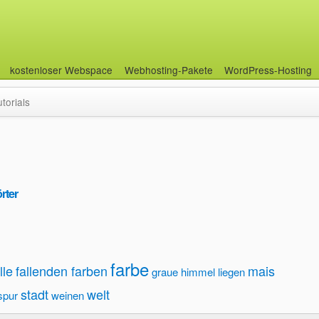
kostenloser Webspace
Webhosting-Pakete
WordPress-Hosting
utorials
rter
farbe
lle
fallenden farben
mais
graue himmel
liegen
stadt
welt
spur
weinen