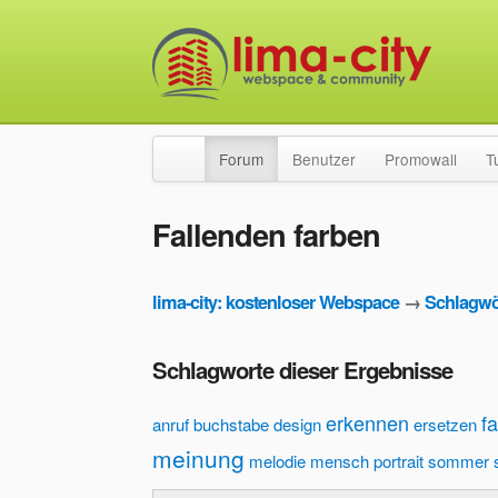
Forum
Benutzer
Promowall
T
Fallenden farben
lima-city: kostenloser Webspace
→
Schlagwö
Schlagworte dieser Ergebnisse
erkennen
fa
anruf
buchstabe
design
ersetzen
meinung
melodie
mensch
portrait
sommer