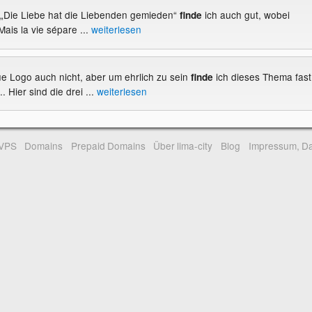
o. „Die Liebe hat die Liebenden gemieden“
ich auch gut, wobei
finde
Mais la vie sépare ...
weiterlesen
eue Logo auch nicht, aber um ehrlich zu sein
ich dieses Thema fast
finde
. Hier sind die drei ...
weiterlesen
-VPS
Domains
Prepaid Domains
Über lima-city
Blog
Impressum, Da