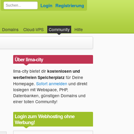
Login
Registrierung
Domains
Cloud-VPS
Community
Hilfe
Über lima-city
lima-city bietet dir
kostenlosen und
für Deine
werbefreien Speicherplatz
Homepage.
Sofort anmelden
und direkt
loslegen mit Webspace, PHP,
Datenbanken, günstigen Domains und
einer tollen Community!
Login zum Webhosting ohne
Werbung!