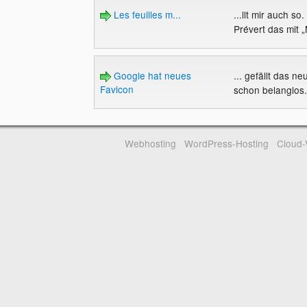
Les feuilles m...
...llt mir auch s
Prévert das mit „
Google hat neues
... gefällt das n
Favicon
schon belanglos..
Webhosting
WordPress-Hosting
Cloud