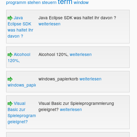
term
window
programm
stehen
steuern
Java
Java Eclipse SDK was haltet ihr davon ?
Eclipse SDK
weiterlesen
was haltet ihr
davon ?
Alcohool
Alcohool 120%,
weiterlesen
120%,
windows_papierkorb
weiterlesen
windows_papierkorb
Visual
Visual Basic zur Spieleprogrammierung
Basic zur
geieignet?
weiterlesen
Spieleprogrammierung
geieignet?