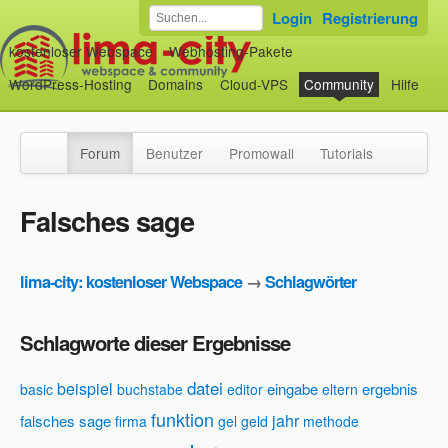
Login
Registrierung
kostenloser Webspace
Webhosting-Pakete
WordPress-Hosting
Domains
Cloud-VPS
Community
Hilfe
Forum
Benutzer
Promowall
Tutorials
Falsches sage
lima-city: kostenloser Webspace
→
Schlagwörter
Schlagworte dieser Ergebnisse
datei
beispiel
eingabe
ergebnis
basic
buchstabe
editor
eltern
funktion
jahr
falsches sage
firma
gel
geld
methode