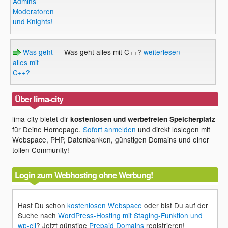
Admins
Moderatoren
und Knights!
Was geht
Was geht alles mit C++?
weiterlesen
alles mit
C++?
Über lima-city
lima-city bietet dir
kostenlosen und werbefreien Speicherplatz
für Deine Homepage.
Sofort anmelden
und direkt loslegen mit
Webspace, PHP, Datenbanken, günstigen Domains und einer
tollen Community!
Login zum Webhosting ohne Werbung!
Hast Du schon
kostenlosen Webspace
oder bist Du auf der
Suche nach
WordPress-Hosting mit Staging-Funktion und
wp-cli
? Jetzt günstige
Prepaid Domains
registrieren!