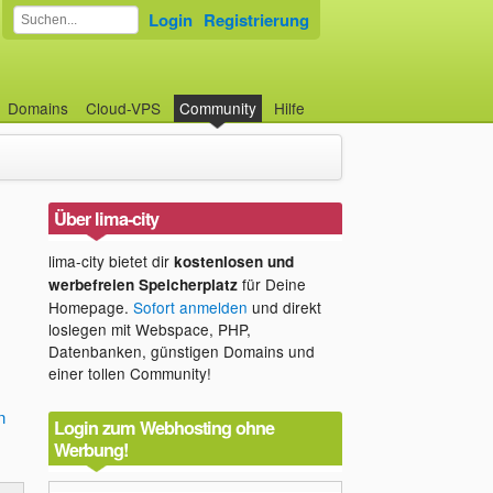
Login
Registrierung
Domains
Cloud-VPS
Community
Hilfe
Über lima-city
lima-city bietet dir
kostenlosen und
für Deine
werbefreien Speicherplatz
Homepage.
Sofort anmelden
und direkt
loslegen mit Webspace, PHP,
Datenbanken, günstigen Domains und
einer tollen Community!
n
Login zum Webhosting ohne
Werbung!