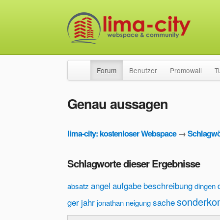
Forum
Benutzer
Promowall
T
Genau aussagen
lima-city: kostenloser Webspace
→
Schlagwö
Schlagworte dieser Ergebnisse
angel
aufgabe
beschreibung
absatz
dingen
sonderko
ger
jahr
sache
jonathan
neigung