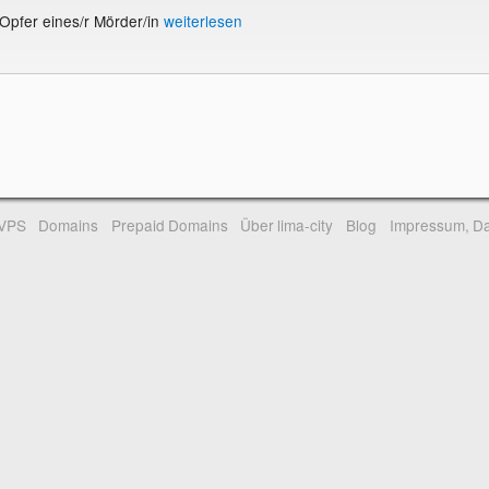
 Opfer eines/r Mörder/in
weiterlesen
-VPS
Domains
Prepaid Domains
Über lima-city
Blog
Impressum, Da