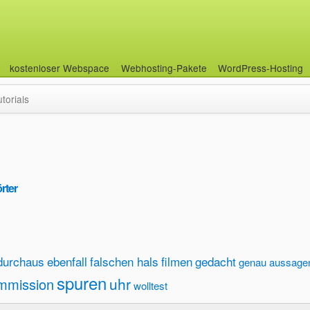
kostenloser Webspace
Webhosting-Pakete
WordPress-Hosting
utorials
rter
durchaus
ebenfall
falschen hals
filmen
gedacht
genau aussage
spuren
uhr
mmission
wolltest