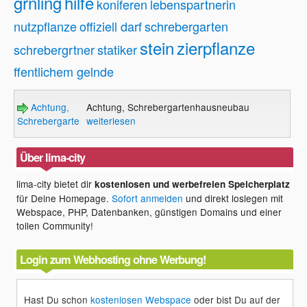
grnling
hilfe
koniferen
lebenspartnerin
nutzpflanze
offiziell darf
schrebergarten
stein
zierpflanze
schrebergrtner
statiker
ffentlichem gelnde
Achtung,
Achtung, Schrebergartenhausneubau
Schrebergartenhausneubau
weiterlesen
Über lima-city
lima-city bietet dir
kostenlosen und werbefreien Speicherplatz
für Deine Homepage.
Sofort anmelden
und direkt loslegen mit
Webspace, PHP, Datenbanken, günstigen Domains und einer
tollen Community!
Login zum Webhosting ohne Werbung!
Hast Du schon
kostenlosen Webspace
oder bist Du auf der