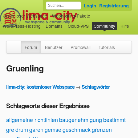
Login
Registrierung
kostenloser Webspace
Webhosting-Pakete
WordPress-Hosting
Domains
Cloud-VPS
Community
Hilfe
Forum
Benutzer
Promowall
Tutorials
Gruenling
lima-city: kostenloser Webspace
→
Schlagwörter
Schlagworte dieser Ergebnisse
allgemeine richtlinien
baugenehmigung
bestimmt
gre
drum
garen
gemse
geschmack
grenzen