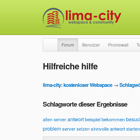
Forum
Benutzer
Promowall
T
Hilfreiche hilfe
lima-city: kostenloser Webspace
→
Schlagwö
Schlagworte dieser Ergebnisse
antwort
besuc
beispiel
bekommen
alten server
problem
server
sinnvolle antwort
setzen
starten