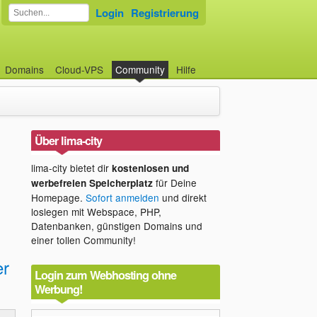
Login
Registrierung
Domains
Cloud-VPS
Community
Hilfe
Über lima-city
lima-city bietet dir
kostenlosen und
für Deine
werbefreien Speicherplatz
Homepage.
Sofort anmelden
und direkt
loslegen mit Webspace, PHP,
Datenbanken, günstigen Domains und
einer tollen Community!
er
Login zum Webhosting ohne
Werbung!