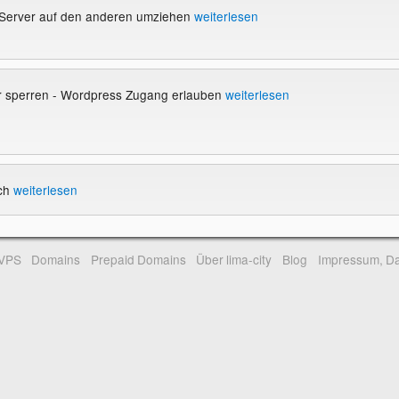
Server auf den anderen umziehen
weiterlesen
r sperren - Wordpress Zugang erlauben
weiterlesen
ich
weiterlesen
-VPS
Domains
Prepaid Domains
Über lima-city
Blog
Impressum, Da