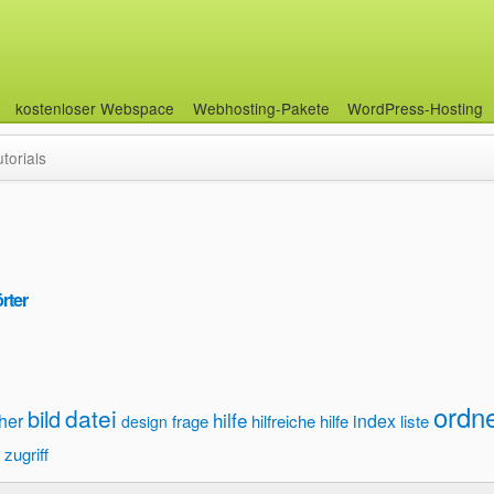
kostenloser Webspace
Webhosting-Pakete
WordPress-Hosting
utorials
rter
ordn
datei
bild
hilfe
her
index
frage
hilfreiche hilfe
liste
design
zugriff