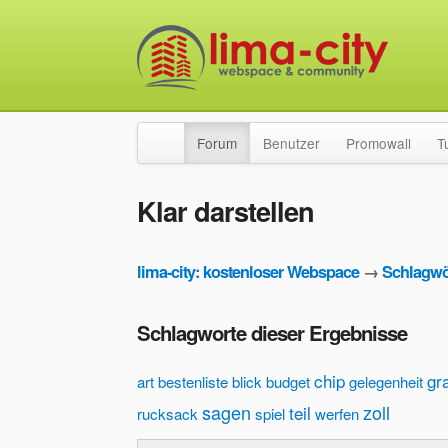
Forum
Benutzer
Promowall
T
Klar darstellen
lima-city: kostenloser Webspace
→
Schlagwö
Schlagworte dieser Ergebnisse
chip
gr
art
bestenliste
blick
budget
gelegenheit
sagen
zoll
teil
rucksack
spiel
werfen