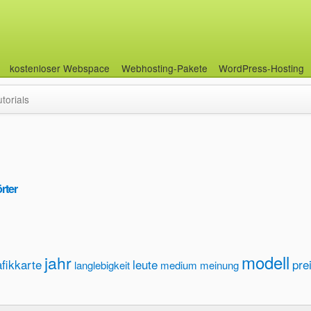
kostenloser Webspace
Webhosting-Pakete
WordPress-Hosting
utorials
rter
modell
jahr
afikkarte
leute
pre
langlebigkeit
medium
meinung