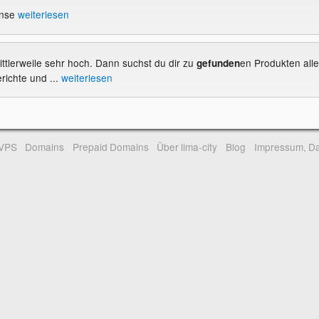
ense
weiterlesen
ittlerweile sehr hoch. Dann suchst du dir zu
en Produkten alle
gefunden
richte und ...
weiterlesen
-VPS
Domains
Prepaid Domains
Über lima-city
Blog
Impressum, Da