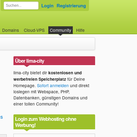
Login
Registrierung
Domains
Cloud-VPS
Community
Hilfe
Über lima-city
lima-city bietet dir
kostenlosen und
für Deine
werbefreien Speicherplatz
Homepage.
Sofort anmelden
und direkt
loslegen mit Webspace, PHP,
Datenbanken, günstigen Domains und
einer tollen Community!
is
Login zum Webhosting ohne
Werbung!