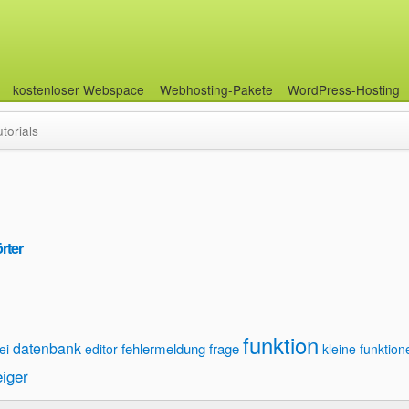
kostenloser Webspace
Webhosting-Pakete
WordPress-Hosting
utorials
rter
funktion
datenbank
fehlermeldung
frage
ei
editor
kleine funktion
eiger