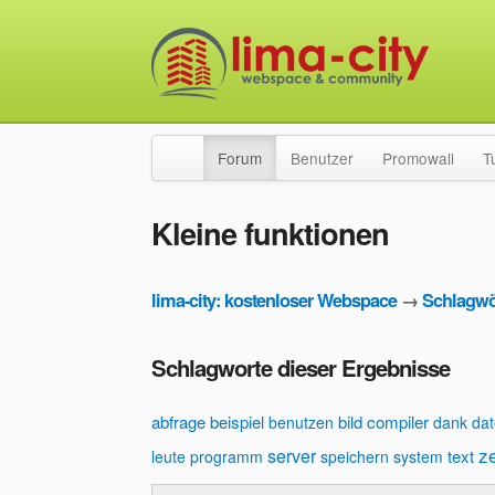
Forum
Benutzer
Promowall
T
Kleine funktionen
lima-city: kostenloser Webspace
→
Schlagwö
Schlagworte dieser Ergebnisse
abfrage
beispiel
bild
compiler
benutzen
dank
dat
z
server
text
leute
programm
speichern
system