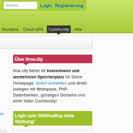
Login
Registrierung
Domains
Cloud-VPS
Community
Hilfe
Über lima-city
lima-city bietet dir
kostenlosen und
für Deine
werbefreien Speicherplatz
Homepage.
Sofort anmelden
und direkt
loslegen mit Webspace, PHP,
Datenbanken, günstigen Domains und
einer tollen Community!
en
Login zum Webhosting ohne
Werbung!