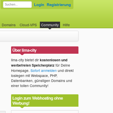
Login
Registrierung
Domains
Cloud-VPS
Community
Hilfe
Über lima-city
lima-city bietet dir
kostenlosen und
für Deine
werbefreien Speicherplatz
Homepage.
Sofort anmelden
und direkt
loslegen mit Webspace, PHP,
Datenbanken, günstigen Domains und
einer tollen Community!
Login zum Webhosting ohne
Werbung!