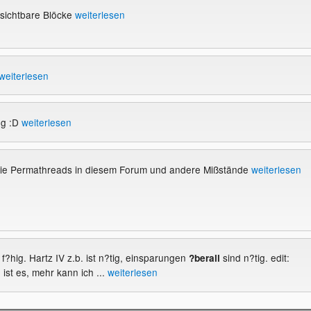
nsichtbare Blöcke
weiterlesen
weiterlesen
ng :D
weiterlesen
e Permathreads in diesem Forum und andere Mißstände
weiterlesen
n f?hig. Hartz IV z.b. ist n?tig, einsparungen
sind n?tig. edit:
?berall
 ist es, mehr kann ich ...
weiterlesen