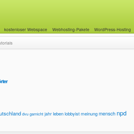
kostenloser Webspace
Webhosting-Pakete
WordPress-Hosting
utorials
rter
npd
utschland
mensch
leben
lobbyist
meinung
jahr
dvu
garnicht