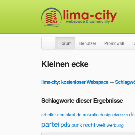
Forum
Benutzer
Promowall
T
Kleinen ecke
lima-city: kostenloser Webspace
→
Schlagwö
Schlagworte dieser Ergebnisse
de
demokratie
design
arbeiter
demokrat
deutsch
partei
pds
recht
welt
punk
werbung