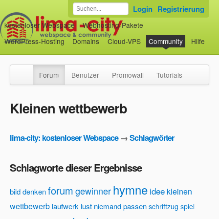
Login
Registrierung
kostenloser Webspace
Webhosting-Pakete
WordPress-Hosting
Domains
Cloud-VPS
Community
Hilfe
Forum
Benutzer
Promowall
Tutorials
Kleinen wettbewerb
lima-city: kostenloser Webspace
→
Schlagwörter
Schlagworte dieser Ergebnisse
hymne
forum
gewinner
idee
kleinen
bild
denken
wettbewerb
laufwerk
lust
niemand
passen
schriftzug
spiel