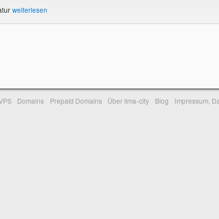
atur
weiterlesen
-VPS
Domains
Prepaid Domains
Über lima-city
Blog
Impressum, Da