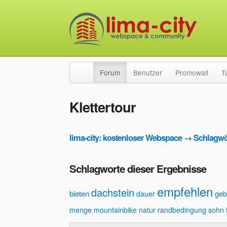
Forum
Benutzer
Promowall
T
Klettertour
lima-city: kostenloser Webspace
→
Schlagwö
Schlagworte dieser Ergebnisse
empfehlen
dachstein
bieten
geb
dauer
menge
mountainbike
natur
randbedingung
sohn