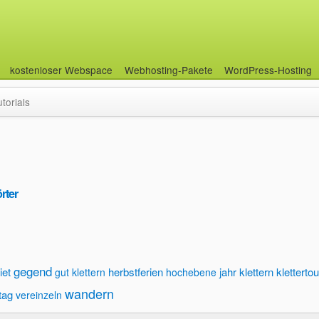
kostenloser Webspace
Webhosting-Pakete
WordPress-Hosting
utorials
rter
gegend
iet
herbstferien
jahr
klettern
klettertou
gut klettern
hochebene
wandern
tag
vereinzeln