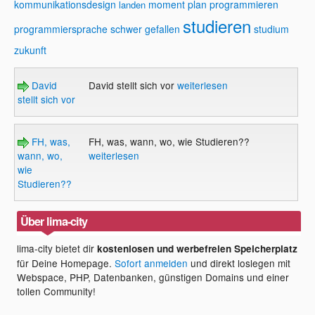
kommunikationsdesign
moment
plan
programmieren
landen
studieren
programmiersprache
schwer gefallen
studium
zukunft
David
David stellt sich vor
weiterlesen
stellt sich vor
FH, was,
FH, was, wann, wo, wie Studieren??
wann, wo,
weiterlesen
wie
Studieren??
Über lima-city
lima-city bietet dir
kostenlosen und werbefreien Speicherplatz
für Deine Homepage.
Sofort anmelden
und direkt loslegen mit
Webspace, PHP, Datenbanken, günstigen Domains und einer
tollen Community!