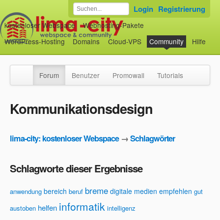
Login
Registrierung
kostenloser Webspace
Webhosting-Pakete
WordPress-Hosting
Domains
Cloud-VPS
Community
Hilfe
Forum
Benutzer
Promowall
Tutorials
Kommunikationsdesign
lima-city: kostenloser Webspace
→
Schlagwörter
Schlagworte dieser Ergebnisse
breme
bereich
digitale medien
empfehlen
anwendung
beruf
gut
informatik
helfen
austoben
intelligenz