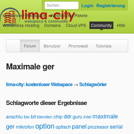
Login
Registrierung
kostenloser Webspace
Webhosting-Pakete
WordPress-Hosting
Domains
Cloud-VPS
Community
Hilfe
Forum
Benutzer
Promowall
Tutorials
Maximale ger
lima-city: kostenloser Webspace
→
Schlagwörter
Schlagworte dieser Ergebnisse
maximale
ddr
anschlu
bit
chip
guru
bio
blenden
intel
option
ger
panel
serial
mikrofon
optisch
prozessor