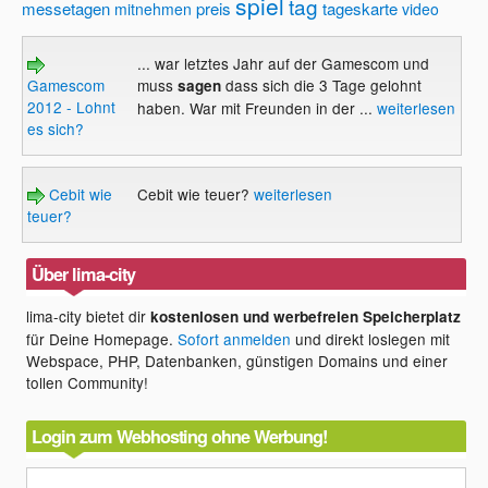
spiel
tag
messetagen
preis
tageskarte
mitnehmen
video
... war letztes Jahr auf der Gamescom und
Gamescom
muss
dass sich die 3 Tage gelohnt
sagen
2012 - Lohnt
haben. War mit Freunden in der ...
weiterlesen
es sich?
Cebit wie
Cebit wie teuer?
weiterlesen
teuer?
Über lima-city
lima-city bietet dir
kostenlosen und werbefreien Speicherplatz
für Deine Homepage.
Sofort anmelden
und direkt loslegen mit
Webspace, PHP, Datenbanken, günstigen Domains und einer
tollen Community!
Login zum Webhosting ohne Werbung!