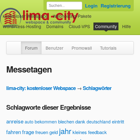
Login
Registrierung
kostenloser Webspace
Webhosting-Pakete
WordPress-Hosting
Domains
Cloud-VPS
Community
Hilfe
Forum
Benutzer
Promowall
Tutorials
Messetagen
lima-city: kostenloser Webspace
→
Schlagwörter
Schlagworte dieser Ergebnisse
anreise
blechen
dank
eintritt
auto
bekommen
deutschland
jahr
fahren
frage
freuen
geld
kleines feedback