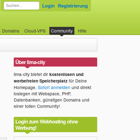
Login
Registrierung
Domains
Cloud-VPS
Community
Hilfe
Über lima-city
lima-city bietet dir
kostenlosen und
für Deine
werbefreien Speicherplatz
Homepage.
Sofort anmelden
und direkt
loslegen mit Webspace, PHP,
Datenbanken, günstigen Domains und
einer tollen Community!
Login zum Webhosting ohne
Werbung!