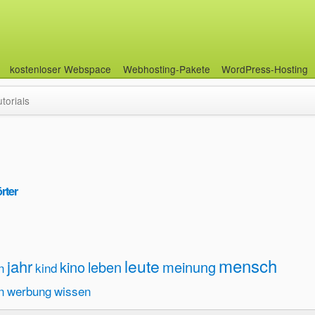
kostenloser Webspace
Webhosting-Pakete
WordPress-Hosting
utorials
rter
mensch
leute
jahr
kino
leben
meinung
n
kind
n
werbung
wissen