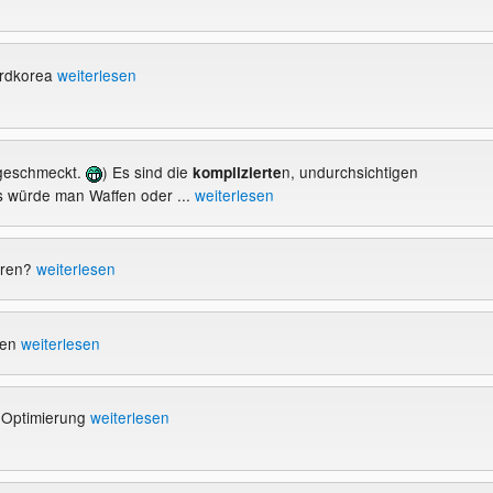
ordkorea
weiterlesen
t geschmeckt.
) Es sind die
n, undurchsichtigen
komplizierte
s würde man Waffen oder ...
weiterlesen
eren?
weiterlesen
ben
weiterlesen
O Optimierung
weiterlesen