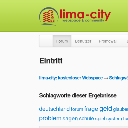
Forum
Benutzer
Promowall
T
Eintritt
lima-city: kostenloser Webspace
→
Schlagwö
Schlagworte dieser Ergebnisse
geld
frage
deutschland
forum
glaube
problem
sagen
schule
spiel
system
tu