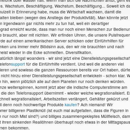
Rhetorik über wasser hält. Wenn man sich die Nachrichten antut, geht e
s. Wachstum, Beschäftigung, Wachstum, Beschäftigung... Soweit ich d
ulzeit in Erinnerung habe, muss die Wirtschaft wachsen, damit die
alten bleiben (wegen des Anstiegs der Produktivität). Man könnte jetzt
 irgendwann gar nichts mehr zu tun hat, weil ein derartiger
sgrad erreicht wurde, dass man nur noch einen Menschen zur Bedienu
 braucht, aber mit nichten. Wir erfinden Uhren, die unsere Pulsfreque
rde auf einen amerikanischen Server schicken oder Einführhilfen für
nken uns immer mehr Blödsinn aus, den wir nie brauchten und nach
eist wieder in die Ecke schmeißen. Diversifikation.
atürlich längst woanders - wir sind jetzt eine Dienstleistungsgesellschaf
Telefon
support
für die Einführhilfe verdient. Und weil die anderen viel
ieren und sowieso die ganzen Ressourcen bereits vor Ort haben, dürf
h nicht hinzu einer Dienstleistungsgesellschaft entwickeln - schon klar. 
hin, wenn plötzlich alle auf dem Planeten nur noch denken würden.
nze weiterspinnen, kommt jetzt aber die indische Computerstimme am
, die den Telefonsupport übernimmt - wieder welche wegrationalisiert. E
chnell wegrationalisiert, Arbeitszeiten verlängert, Gehälter gekürzt und
oll denn noch hochwertige Produkte
kaufen
? Ach niemand! Wir
mer billigeren Plastikmüll (ist euch mal aufgefallen, dass die Figuren in
 nur noch Mist sind?) und billiges zusammengekleptes Müllfleisch, dam
t ihren sinkenden Reallöhnen überhaupt noch etwas in der Mittagspau
iemen bekommen.