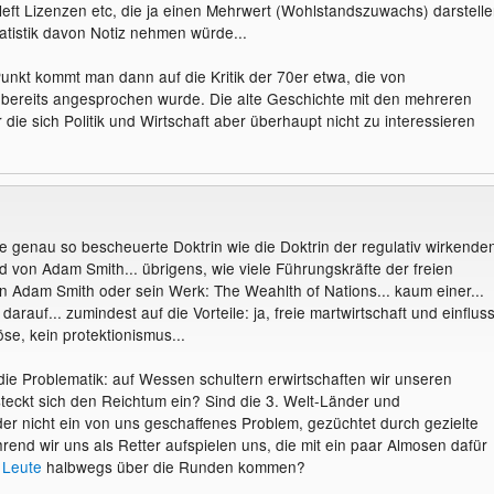
ft Lizenzen etc, die ja einen Mehrwert (Wohlstandszuwachs) darstelle
atistik davon Notiz nehmen würde...
nkt kommt man dann auf die Kritik der 70er etwa, die von
bereits angesprochen wurde. Die alte Geschichte mit den mehreren
 die sich Politik und Wirtschaft aber überhaupt nicht zu interessieren
e genau so bescheuerte Doktrin wie die Doktrin der regulativ wirkende
 von Adam Smith... übrigens, wie viele Führungskräfte der freien
n Adam Smith oder sein Werk: The Weahlth of Nations... kaum einer...
darauf... zumindest auf die Vorteile: ja, freie martwirtschaft und einflus
öse, kein protektionismus...
ie Problematik: auf Wessen schultern erwirtschaften wir unseren
eckt sich den Reichtum ein? Sind die 3. Welt-Länder und
er nicht ein von uns geschaffenes Problem, gezüchtet durch gezielte
end wir uns als Retter aufspielen uns, die mit ein paar Almosen dafür
e
Leute
halbwegs über die Runden kommen?