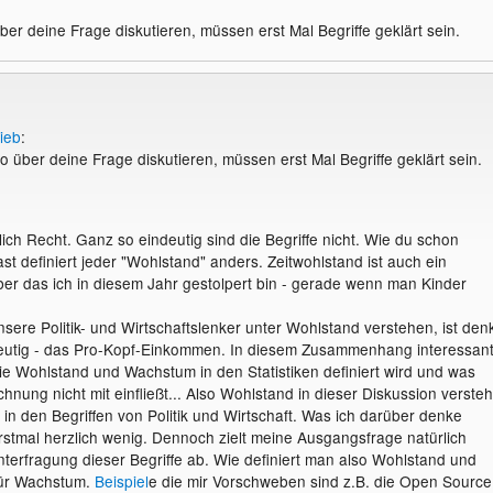
ber deine Frage diskutieren, müssen erst Mal Begriffe geklärt sein.
ieb
:
so über deine Frage diskutieren, müssen erst Mal Begriffe geklärt sein.
ich Recht. Ganz so eindeutig sind die Begriffe nicht. Wie du schon
t definiert jeder "Wohlstand" anders. Zeitwohlstand ist auch ein
er das ich in diesem Jahr gestolpert bin - gerade wenn man Kinder
nsere Politik- und Wirtschaftslenker unter Wohlstand verstehen, ist den
deutig - das Pro-Kopf-Einkommen. In diesem Zusammenhang interessan
wie Wohlstand und Wachstum in den Statistiken definiert wird und was
chnung nicht mit einfließt... Also Wohlstand in dieser Diskussion verste
m in den Begriffen von Politik und Wirtschaft. Was ich darüber denke
 erstmal herzlich wenig. Dennoch zielt meine Ausgangsfrage natürlich
nterfragung dieser Begriffe ab. Wie definiert man also Wohlstand und
ür Wachstum.
Beispiel
e die mir Vorschweben sind z.B. die Open Source