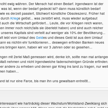
iht ewig währen. Der Mensch hat einen Bedarf. irgendwann ist der
. was ist, wenn der bedarf gedeckt ist? dann muss künstlich bedarf
wie es derzeit passiert, Stichwort künstliche Obsoleszenz. Früher hat
 durch
Krieg
e gelöst... was zerstört wird, muss wieder aufgebaut
 auch die Wirtschaft gefördert... Leute, die vor Kriegen reich waren,
en immer noch reich(falls sie überlebt haben) und sind auch reicher
unseres Kapitals sind verteilt auf weniger als 10% der Bevölkerung...
aft lebt vom Umlauf des
Geld
es und dieses Geld ist aus dem Umlauf
ann es nichtm ehr funktionieren... deswegen erfinden Banken neues
 uns bringen kann, haben wir vor 3 Jahren oder so gesehen...
angen mit 2erlei Maß gemessen wird, denke ich, sollte man mal anfange
s Maß nehmen und nicht irgendwelche fadenscheinigen Gründe erfinden
ber andere zu erheben und denen gar Krieg ins land zu tragen, nur weil
men haben...
nd ist nur eine Farce, bis man ihn uns gewaltsam entreißt...
 interessant wie hartnäckig dieser Wachstum/Wohlstand-Zweiklang sich 