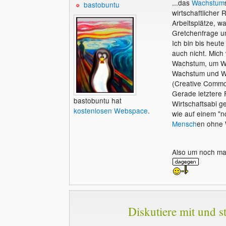
...das
Wachstum
bastobuntu
wirtschaftlicher 
Arbeitsplätze, w
Gretchenfrage 
Ich bin bis heut
auch nicht. Mich
Wachstum, um Wo
Wachstum und Woh
(Creative Common
Gerade letztere F
bastobuntu hat
Wirtschaftsabi 
kostenlosen Webspace
.
wie auf einem "n
Mensch
en ohne 
Also um noch ma
Diskutiere mit und st