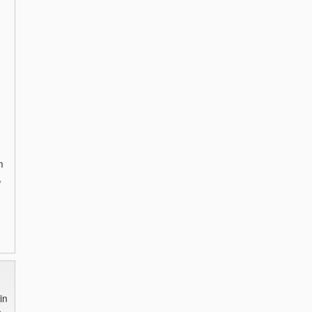
n
,
in