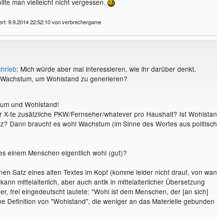
llte man vielleicht nicht vergessen.
ert: 9.9.2014 22:52:10 von verbrechergame
chrieb
: Mich würde aber mal interessieren, wie ihr darüber denkt.
 Wachstum, um Wohlstand zu generieren?
tum und Wohlstand!
r X-te zusätzliche PKW/Fernseher/whatever pro Haushalt? Ist Wohlsta
tz? Dann braucht es wohl Wachstum (im Sinne des Wortes aus politisch
s einem Menschen eigentlich wohl (gut)?
nen Satz eines alten Textes im Kopf (komme leider nicht drauf, von wa
kann mittelalterlich, aber auch antik in mittelalterlicher Übersetzung
r, frei eingedeutscht lautete: "Wohl ist dem Menschen, der [an sich]
ne Definition von "Wohlstand", die weniger an das Materielle gebunden