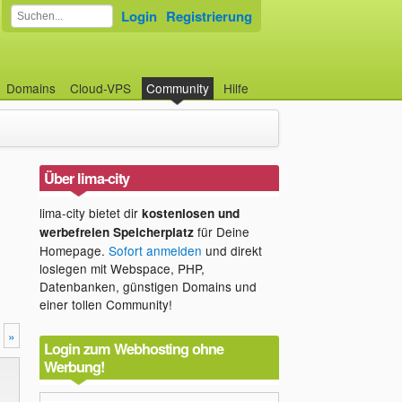
Login
Registrierung
Domains
Cloud-VPS
Community
Hilfe
Über lima-city
lima-city bietet dir
kostenlosen und
für Deine
werbefreien Speicherplatz
Homepage.
Sofort anmelden
und direkt
loslegen mit Webspace, PHP,
Datenbanken, günstigen Domains und
einer tollen Community!
»
Login zum Webhosting ohne
Werbung!