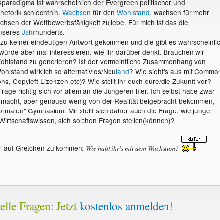
sparadigma ist wahrscheinlich der Evergreen politischer und
Rhetorik schlechthin.
Wachsen
für den
Wohlstand
, wachsen für mehr
achsen der Wettbewerbsfähigkeit zuliebe. Für mich ist das die
unseres
Jahr
hunderts.
e zu keiner eindeutigen Antwort gekommen und die gibt es wahrscheinli
 würde aber mal interessieren, wie ihr darüber denkt. Brauchen wir
hlstand zu generieren? Ist der vermeintliche Zusammenhang von
lstand wirklich so alternativlos/Neu
land
? Wie sieht's aus mit Commo
s, Copyleft Lizenzen etc)? Wie stellt ihr euch eure/die Zukunft vor?
rage richtig sich vor allem an die Jüngeren hier. Ich selbst habe zwar
gemacht, aber genauso wenig von der Realität beigebracht bekommen,
ormalen" Gymnasium. Mir stellt sich daher auch die Frage, wie junge
Wirtschaftswissen, sich solchen Fragen stellen(können)?
l auf Gretchen zu kommen:
Wie habt ihr's mit dem Wachstum?
elle Fragen: Jetzt
kostenlos anmelden
!