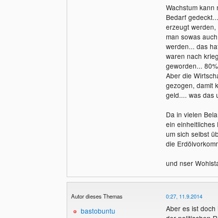
Wachstum kann nc
Bedarf gedeckt..
erzeugt werden, 
man sowas auch
werden... das hat
waren nach krieg
geworden... 80% 
Aber die Wirtsch
gezogen, damit k
geld.... was das
Da in vielen Bel
ein einheitliche
um sich selbst ü
die Erdölvorkom
und nser Wohlsta
Autor dieses Themas
0:27, 11.9.2014
Aber es ist doch
bastobuntu