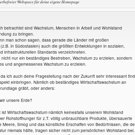
werbefreier Webspace für deine eigene Homepage
ich betrachtet sind Wachstum, Menschen in Arbeit und Wohlstand
indung zu bringen.
ann man schon sagen, dass gerade die Länder mit großen
z.B. in Südostasien) auch die größten Entwicklungen in sozialen,
d infrastrukturellen Standards verzeichneten.
es nicht nur ein beständiges Bestreben, Wachstum zu erzielen, sondern
es und angemessenes Wachstum zu erzielen.
 da ich auch deine Fragestellung nach der Zukunft sehr interessant find
spekt einbringen. Nämlich ob beständiges Wirtschaftswachstum an
rundlage gräbt, oder anders:
wir unsere Erde?
ht ist Wirtschaftswachstum nämlich keinesfalls unserem Wohlstand
mer Rohstoffhunger für z.T. völlig unbrauchbare Produkte, übersauerte
 Meere, Smog und das künstliche Erschaffen von Bedürfnissen, die de
tur niemals hätte, tragen sicher nicht zum persönlichen Wohlstand bei.