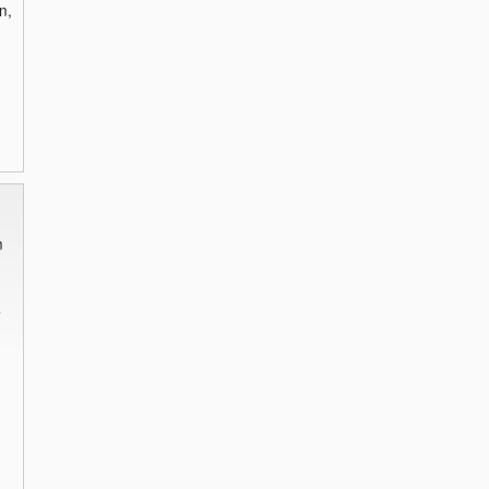
n,
n
s