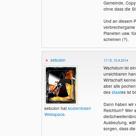
Gemeinde, Copyle
ohne dass die St
Und an diesem Pu
verbrechergame 
Planeten usw. für
scheinen (?).
sebulon
17:15, 10.9.2014
Wachstum ist ein
unsichbaren hand
Wirtschaft kenne
aber alle pochen 
des
staat
es ist b
Dann haben wir d
sebulon hat
kostenlosen
Reichtum? Wer st
Webspace
.
dieSchwellenländ
Ausbeutung, währ
sorgen, dass di