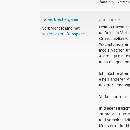
lima-city: Gratis 
verbrechergame
22:51, 9.9.2014
Rein Wirtschaftl
verbrechergame hat
natürlich in Verb
kostenlosen Webspace
.
Grundsätzlich k
Wachstumsraten (
medizinischen un
Allerdings gibt 
auch ein gesund
Ich möchte aber,
einen anderen A
unserer Lebensg
Verkonsumieren 
In dieser Hinsic
zuträglich. Enor
und verschmutzte
Mensch in der Na