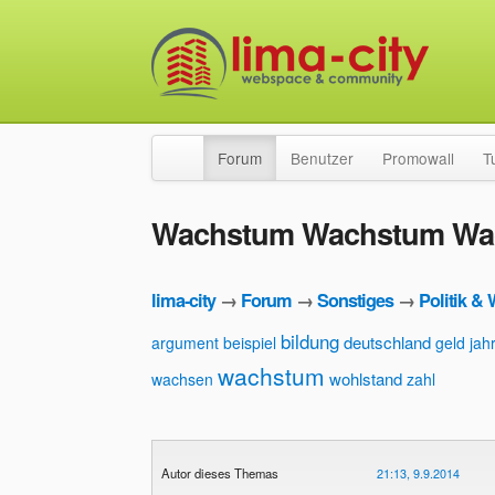
Forum
Benutzer
Promowall
T
Wachstum Wachstum Wac
lima-city
→
Forum
→
Sonstiges
→
Politik & 
bildung
deutschland
argument
beispiel
geld
jah
wachstum
wohlstand
wachsen
zahl
Autor dieses Themas
21:13, 9.9.2014