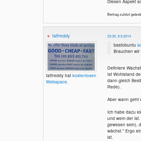
Diesen Aspekt so
Beitrag zuletzt geänd
fatfreddy
23:35, 9.9.2014
bastobuntu
s
Brauchen wir
Definiere Wachs
Ist Wohlstand de
fatfreddy hat
kostenlosen
dann gleich Besi
Webspace
.
Rede).
Aber wann geht e
Ich habe dazu ei
und wem der ist. 
gewesen sein), de
wächst." Ergo ei
ist.