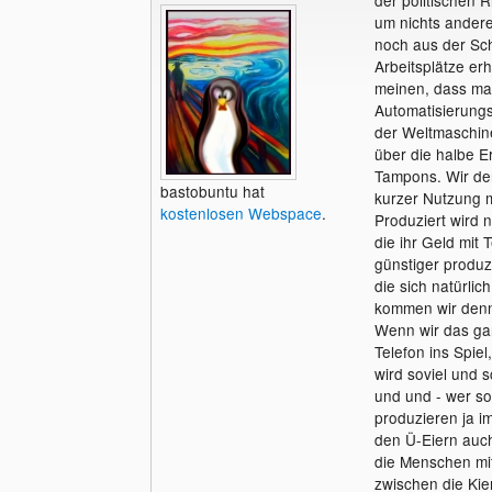
der politischen 
um nichts andere
noch aus der Sch
Arbeitsplätze erh
meinen, dass man
Automatisierung
der Weltmaschine
über die halbe E
Tampons. Wir de
bastobuntu hat
kurzer Nutzung m
kostenlosen Webspace
.
Produziert wird n
die ihr Geld mit 
günstiger produz
die sich natürlic
kommen wir denn 
Wenn wir das ga
Telefon ins Spiel
wird soviel und s
und und - wer s
produzieren ja im
den Ü-Eiern auch
die Menschen mi
zwischen die K