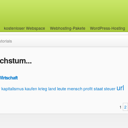
kostenloser Webspace
Webhosting-Pakete
WordPress-Hosting
utorials
hstum...
Wirtschaft
url
leute
mensch
staat
r
kapitalismus
kaufen
krieg
land
profit
steuer
1
2