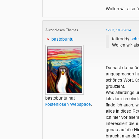
Wollen wir also ü
Autor dieses Themas
12:05, 10.9.2014
fatfreddy
schr
bastobuntu
Wollen wir al
Da hast du natürl
angesprochen has
schönes Wort, üb
großzieht.
Was allerdings u
bastobuntu hat
ich ziemlich ein
kostenlosen Webspace
.
finde ich auch, 
alles in diese Re
ich hier vor alle
interessiert die
genau auf die Hi
braucht man daf