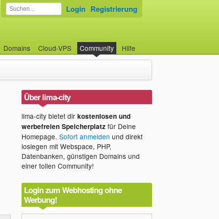
Login
Registrierung
Domains
Cloud-VPS
Community
Hilfe
Über lima-city
lima-city bietet dir
kostenlosen und
für Deine
werbefreien Speicherplatz
Homepage.
Sofort anmelden
und direkt
loslegen mit Webspace, PHP,
Datenbanken, günstigen Domains und
einer tollen Community!
Login zum Webhosting ohne
Werbung!