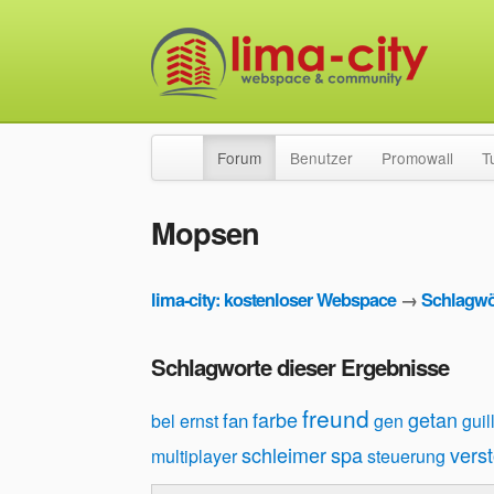
Forum
Benutzer
Promowall
T
Mopsen
lima-city: kostenloser Webspace
→
Schlagwö
Schlagworte dieser Ergebnisse
freund
farbe
getan
fan
bel
ernst
gen
guil
schleimer
spa
vers
multiplayer
steuerung