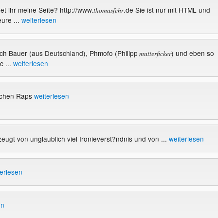
ndet ihr meine Seite? http://www
.de Sie ist nur mit HTML und
.thomasfehr
ure ...
weiterlesen
 ich Bauer (aus Deutschland), Phmofo (Philipp
) und eben so
mutterficker
c ...
weiterlesen
tschen Raps
weiterlesen
zeugt von unglaublich viel Ironieverst?ndnis und von ...
weiterlesen
erlesen
en