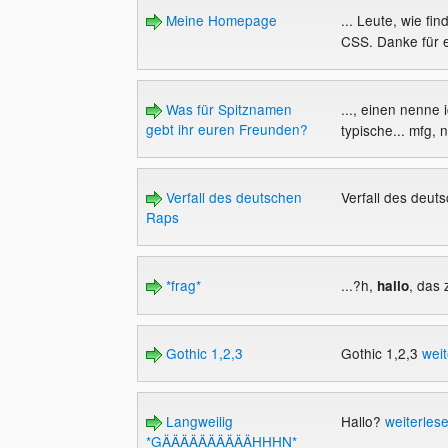
Meine Homepage
... Leute, wie fi
CSS. Danke für e
Was für Spitznamen
..., einen nenne
gebt ihr euren Freunden?
typische... mfg, n
Verfall des deutschen
Verfall des deu
Raps
*frag*
...?h,
, das 
hallo
Gothic 1,2,3
Gothic 1,2,3
weit
Langweilig
Hallo?
weiterles
*GÄÄÄÄÄÄÄÄÄÄHHHN*