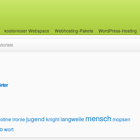
kostenloser Webspace
Webhosting-Pakete
WordPress-Hosting
utorials
rter
mensch
jugend
langweile
lotine
ironie
knight
mopsen
to
wort