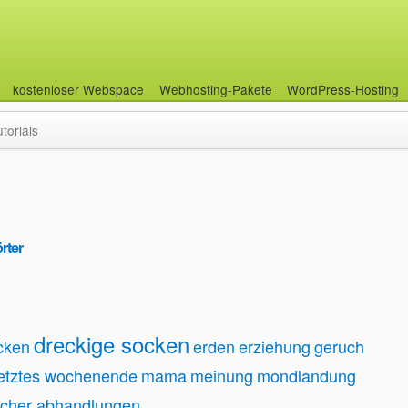
kostenloser Webspace
Webhosting-Pakete
WordPress-Hosting
utorials
rter
dreckige socken
cken
erden
erziehung
geruch
letztes wochenende
mama
meinung
mondlandung
licher abhandlungen