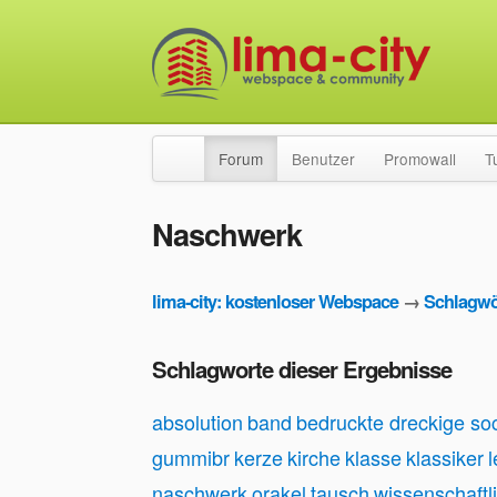
Forum
Benutzer
Promowall
T
Naschwerk
lima-city: kostenloser Webspace
→
Schlagwö
Schlagworte dieser Ergebnisse
absolution
band
bedruckte dreckige so
gummibr
kerze
kirche
klasse
klassiker
naschwerk
orakel
tausch
wissenschaft