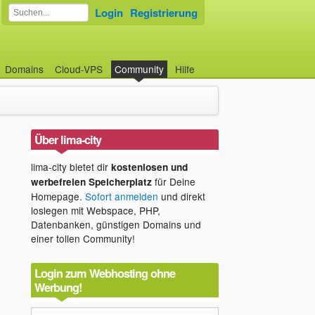
Login
Registrierung
Domains
Cloud-VPS
Community
Hilfe
Über lima-city
lima-city bietet dir
kostenlosen und
für Deine
werbefreien Speicherplatz
Homepage.
Sofort anmelden
und direkt
loslegen mit Webspace, PHP,
Datenbanken, günstigen Domains und
einer tollen Community!
Login zum Webhosting ohne
Werbung!