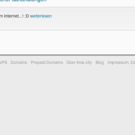
 Internet...! :D
weiterlesen
-VPS
Domains
Prepaid Domains
Über lima-city
Blog
Impressum, Da