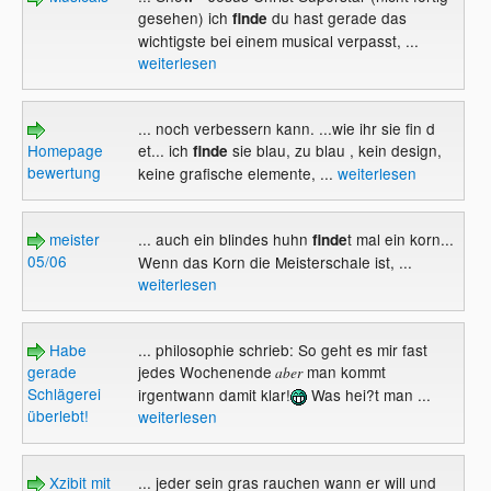
gesehen) ich
du hast gerade das
finde
wichtigste bei einem musical verpasst, ...
weiterlesen
... noch verbessern kann. ...wie ihr sie fin d
Homepage
et... ich
sie blau, zu blau , kein design,
finde
bewertung
keine grafische elemente, ...
weiterlesen
meister
... auch ein blindes huhn
t mal ein korn...
finde
05/06
Wenn das Korn die Meisterschale ist, ...
weiterlesen
Habe
... philosophie schrieb: So geht es mir fast
gerade
jedes Wochenende
man kommt
aber
Schlägerei
irgentwann damit klar!
Was hei?t man ...
überlebt!
weiterlesen
Xzibit mit
... jeder sein gras rauchen wann er will und