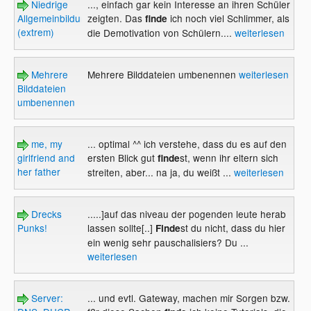
Niedrige
..., einfach gar kein Interesse an ihren Schüler
Allgemeinbildung
zeigten. Das
ich noch viel Schlimmer, als
finde
(extrem)
die Demotivation von Schülern....
weiterlesen
Mehrere
Mehrere Bilddateien umbenennen
weiterlesen
Bilddateien
umbenennen
me, my
... optimal ^^ ich verstehe, dass du es auf den
girlfriend and
ersten Blick gut
st, wenn ihr eltern sich
finde
her father
streiten, aber... na ja, du weißt ...
weiterlesen
Drecks
.....]auf das niveau der pogenden leute herab
Punks!
lassen sollte[..]
st du nicht, dass du hier
Finde
ein wenig sehr pauschalisiers? Du ...
weiterlesen
Server:
... und evtl. Gateway, machen mir Sorgen bzw.