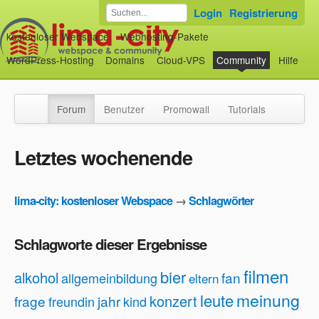
Login
Registrierung
kostenloser Webspace
Webhosting-Pakete
WordPress-Hosting
Domains
Cloud-VPS
Community
Hilfe
Forum
Benutzer
Promowall
Tutorials
Letztes wochenende
lima-city: kostenloser Webspace
→
Schlagwörter
Schlagworte dieser Ergebnisse
filmen
bier
alkohol
fan
allgemeinbildung
eltern
meinung
leute
konzert
frage
jahr
freundin
kind