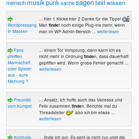
sagen
musik
punk
text
wissen
mensch
sache
... hier 1 Klicke hier 2 Danke für die Tipps!
Wordpressangriffe
Man
t noch einige Plug-Ins mehr, wenn
finde
in Massen
man im WP-Admin-Bereich ...
weiterlesen
Fans
... einem Tor Vorsprung, dann kann ich es
pfeiffen
nicht mehr in Ordnung
n, dass dauerhaft
finde
Mannschaft
gepfiffen wird. Wenn grobe Fehler gemacht ...
oder Spieler
weiterlesen
aus - eure
Meinung ?
Freundin
... Ansatz, ich hoffe auch das Vanessa und
vom Kumpel
Felix zusammen
n. Berichte mal du
finde
Threadsteller
also ich bin etwas ...
weiterlesen
Kontrolle
... finde ich gut. Es geht ja nicht nur umd die