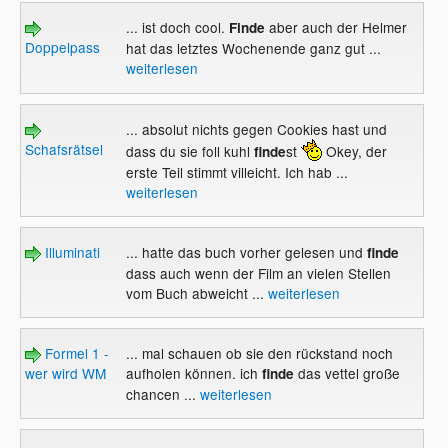
... ist doch cool.
aber auch der Helmer
Finde
Doppelpass
hat das letztes Wochenende ganz gut ...
weiterlesen
... absolut nichts gegen Cookies hast und
Schafsrätsel
dass du sie foll kuhl
st
Okey, der
finde
erste Teil stimmt villeicht. Ich hab ...
weiterlesen
Illuminati
... hatte das buch vorher gelesen und
finde
dass auch wenn der Film an vielen Stellen
vom Buch abweicht ...
weiterlesen
Formel 1 -
... mal schauen ob sie den rückstand noch
wer wird WM
aufholen können. ich
das vettel große
finde
chancen ...
weiterlesen