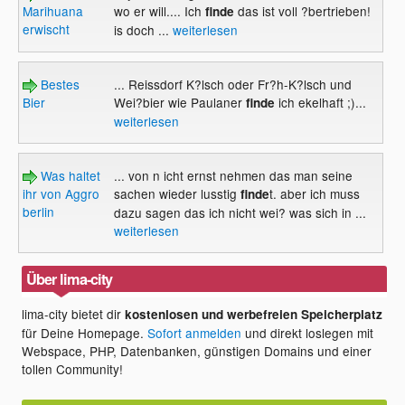
Marihuana
wo er will.... Ich
das ist voll ?bertrieben!
finde
erwischt
is doch ...
weiterlesen
Bestes
... Reissdorf K?lsch oder Fr?h-K?lsch und
Bier
Wei?bier wie Paulaner
ich ekelhaft ;)...
finde
weiterlesen
Was haltet
... von n icht ernst nehmen das man seine
ihr von Aggro
sachen wieder lusstig
t. aber ich muss
finde
berlin
dazu sagen das ich nicht wei? was sich in ...
weiterlesen
Über lima-city
lima-city bietet dir
kostenlosen und werbefreien Speicherplatz
für Deine Homepage.
Sofort anmelden
und direkt loslegen mit
Webspace, PHP, Datenbanken, günstigen Domains und einer
tollen Community!