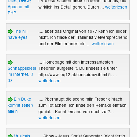
DNS, DHCP,
f?r diese Sachen
ich keine Tutorials, die
finde
Apache mit
wirklich ins Detail gehen. Durch ...
weiterlesen
PHP
The hill
..., aber das Original von 1977 kenn ich leider
have eyes
nicht. Ich
der Trailer ist vielversprechend
finde
und der Film erinnert ein ...
weiterlesen
... Homepage mit den interessantesten
Schnappsideen
Theorien aufgestellt. Du
st sie unter
finde
im Internet...!
http://www.loq12.at/conspiracy.ihtml 5. ...
:D
weiterlesen
Ein Duke
..., ?berhaupt die scene mitn Tresor einfach
kommt selten
zum Totlachen. Ich
den Remake einfach
finde
allein
genial... Kennt jemand von euch zuf?...
weiterlesen
Musicals
... Show - Jesus Christ Superstar (nicht fertig