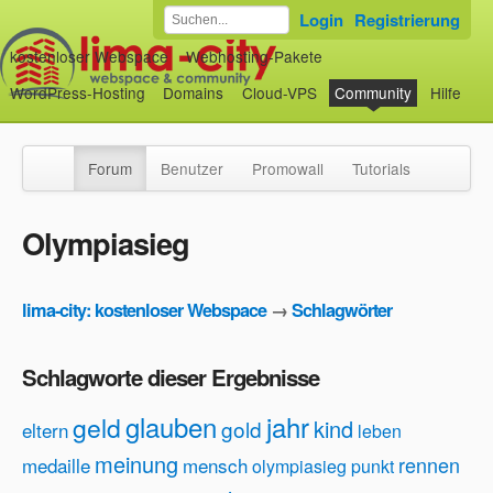
Login
Registrierung
kostenloser Webspace
Webhosting-Pakete
WordPress-Hosting
Domains
Cloud-VPS
Community
Hilfe
Forum
Benutzer
Promowall
Tutorials
Olympiasieg
lima-city: kostenloser Webspace
→
Schlagwörter
Schlagworte dieser Ergebnisse
glauben
jahr
geld
kind
gold
eltern
leben
meinung
rennen
medaille
mensch
olympiasieg
punkt