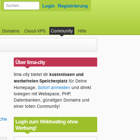
Login
Registrierung
Domains
Cloud-VPS
Community
Hilfe
Über lima-city
lima-city bietet dir
kostenlosen und
für Deine
werbefreien Speicherplatz
Homepage.
Sofort anmelden
und direkt
loslegen mit Webspace, PHP,
Datenbanken, günstigen Domains und
einer tollen Community!
che
Login zum Webhosting ohne
Werbung!