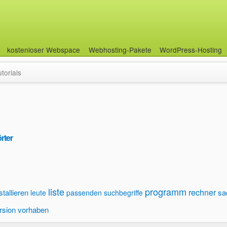
kostenloser Webspace
Webhosting-Pakete
WordPress-Hosting
utorials
rter
liste
programm
rechner
stallieren
sa
leute
passenden suchbegriffe
rsion
vorhaben