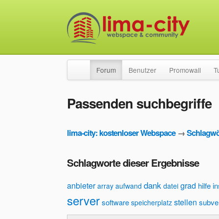
Forum
Benutzer
Promowall
T
Passenden suchbegriffe
lima-city: kostenloser Webspace
→
Schlagwö
Schlagworte dieser Ergebnisse
dank
anbieter
grad
hilfe
in
array
aufwand
datei
server
stellen
software
subve
speicherplatz