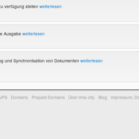
u verfügung stellen
weiterlesen
ge Ausgabe
weiterlesen
ung und Synchronisation von Dokumenten
weiterlesen
-VPS
Domains
Prepaid Domains
Über lima-city
Blog
Impressum, Da