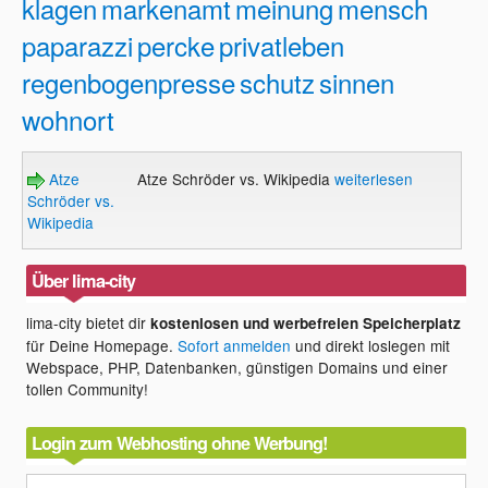
klagen
markenamt
meinung
mensch
paparazzi
percke
privatleben
regenbogenpresse
schutz
sinnen
wohnort
Atze
Atze Schröder vs. Wikipedia
weiterlesen
Schröder vs.
Wikipedia
Über lima-city
lima-city bietet dir
kostenlosen und werbefreien Speicherplatz
für Deine Homepage.
Sofort anmelden
und direkt loslegen mit
Webspace, PHP, Datenbanken, günstigen Domains und einer
tollen Community!
Login zum Webhosting ohne Werbung!