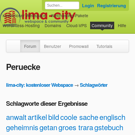
Login
Registrierung
kostenloser Webspace
Webhosting-Pakete
WordPress-Hosting
Domains
Cloud-VPS
Community
Hilfe
Forum
Benutzer
Promowall
Tutorials
Peruecke
lima-city: kostenloser Webspace
→
Schlagwörter
Schlagworte dieser Ergebnisse
anwalt
artikel
bild
coole sache
englisch
geheimnis
getan
groes trara
gstebuch