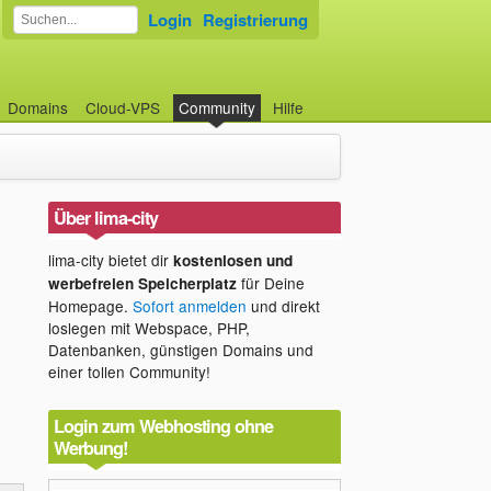
Login
Registrierung
Domains
Cloud-VPS
Community
Hilfe
Über lima-city
lima-city bietet dir
kostenlosen und
für Deine
werbefreien Speicherplatz
Homepage.
Sofort anmelden
und direkt
loslegen mit Webspace, PHP,
Datenbanken, günstigen Domains und
einer tollen Community!
Login zum Webhosting ohne
Werbung!