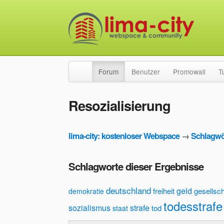
Forum
Benutzer
Promowall
T
Resozialisierung
lima-city: kostenloser Webspace
→
Schlagwö
Schlagworte dieser Ergebnisse
deutschland
geld
freiheit
gesellsch
demokratie
todesstrafe
sozialismus
strafe
tod
staat