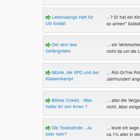
Lebenslange Haft für
...? Er hat ein 
US-Soldat
so armen" Soldate
Der sinn des
... ein Verbrech
Gefängnises
nicht da um die 
Münte, die SPD und der
... Rot-Gr?ne Po
Klassenkampf.
Jahrhundert ang
Böhse Onkelz - Was
... also die Verg
halter ihr von ihnen ?
nicht. Aber einig
Die Todesstrafe - Ja
... leute ich sag
oder nein?
ca.1% aller in d