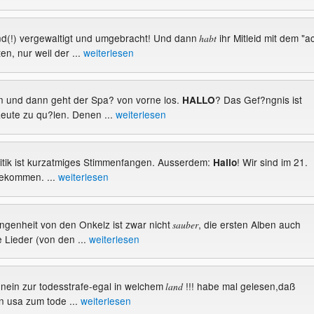
Kind(!) vergewaltigt und umgebracht! Und dann
ihr Mitleid mit dem "a
habt
n, nur weil der ...
weiterlesen
en und dann geht der Spa? von vorne los.
? Das Gef?ngnis ist
HALLO
Leute zu qu?len. Denen ...
weiterlesen
litik ist kurzatmiges Stimmenfangen. Ausserdem:
! Wir sind im 21.
Hallo
ekommen. ...
weiterlesen
angenheit von den Onkelz ist zwar nicht
, die ersten Alben auch
sauber
e Lieder (von den ...
weiterlesen
e nein zur todesstrafe-egal in welchem
!!! habe mal gelesen,daß
land
en usa zum tode ...
weiterlesen