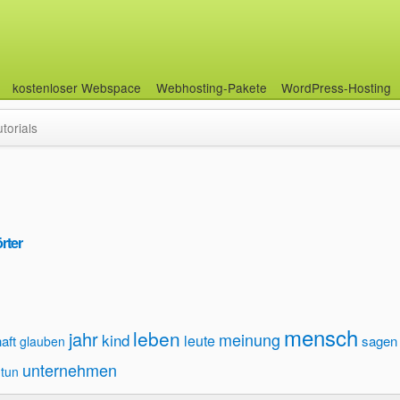
kostenloser Webspace
Webhosting-Pakete
WordPress-Hosting
utorials
rter
mensch
leben
jahr
meinung
kind
leute
aft
sagen
glauben
unternehmen
tun