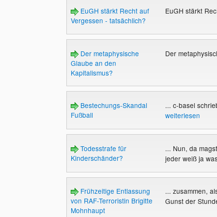
EuGH stärkt Recht auf
EuGH stärkt Rech
Vergessen - tatsächlich?
Der metaphysische
Der metaphysisc
Glaube an den
Kapitalismus?
Bestechungs-Skandal
... c-basel schrie
Fußball
weiterlesen
Todesstrafe für
... Nun, da mag
Kinderschänder?
jeder weiß ja was
Frühzeitige Entlassung
... zusammen, al
von RAF-Terroristin Brigitte
Gunst der Stund
Mohnhaupt