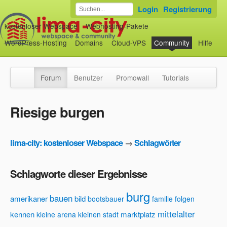
Login
Registrierung
kostenloser Webspace
Webhosting-Pakete
WordPress-Hosting
Domains
Cloud-VPS
Community
Hilfe
Forum
Benutzer
Promowall
Tutorials
Riesige burgen
lima-city: kostenloser Webspace
→
Schlagwörter
Schlagworte dieser Ergebnisse
burg
bauen
amerikaner
bild
bootsbauer
familie
folgen
mittelalter
kennen
marktplatz
kleine arena
kleinen stadt