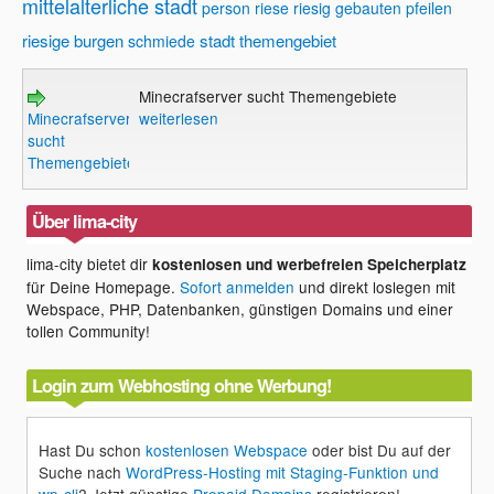
mittelalterliche stadt
person
riese
riesig gebauten pfeilen
riesige burgen
stadt
themengebiet
schmiede
Minecrafserver sucht Themengebiete
Minecrafserver
weiterlesen
sucht
Themengebiete
Über lima-city
lima-city bietet dir
kostenlosen und werbefreien Speicherplatz
für Deine Homepage.
Sofort anmelden
und direkt loslegen mit
Webspace, PHP, Datenbanken, günstigen Domains und einer
tollen Community!
Login zum Webhosting ohne Werbung!
Hast Du schon
kostenlosen Webspace
oder bist Du auf der
Suche nach
WordPress-Hosting mit Staging-Funktion und