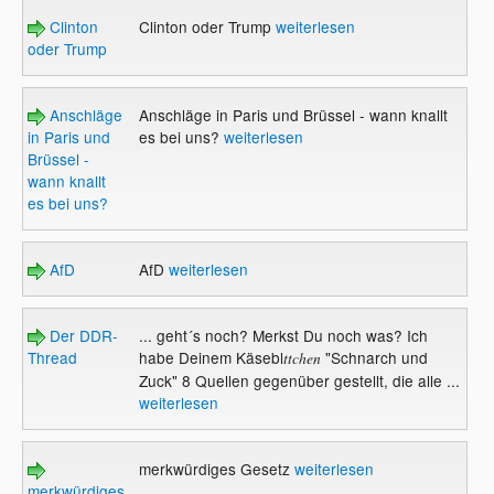
Clinton
Clinton oder Trump
weiterlesen
oder Trump
Anschläge
Anschläge in Paris und Brüssel - wann knallt
in Paris und
es bei uns?
weiterlesen
Brüssel -
wann knallt
es bei uns?
AfD
AfD
weiterlesen
Der DDR-
... geht´s noch? Merkst Du noch was? Ich
Thread
habe Deinem Käsebl
"Schnarch und
ttchen
Zuck" 8 Quellen gegenüber gestellt, die alle ...
weiterlesen
merkwürdiges Gesetz
weiterlesen
merkwürdiges