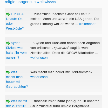
sagen
religion
tun
welt
wissen
Für USA
... zusammen, nächstes Jahr soll es für
Urlaub: Ost-
meinen Mann und
in die USA gehen. Die
mich
oder
grobe Planung wollten wir so ...
weiterlesen
Westküste?
Syrien,
..."Syrien und Russland haben nach Angaben
Skripal was
von britischen
" sagt ja wohl
Diplomaten
haltet ihr vom
ziemlich alles. Dass die OPCW Mitarbeiter ...
ganzen?
weiterlesen
Was
Was macht man heuer mit Gebrauchten?
macht man
weiterlesen
heuer mit
Gebrauchten?
Was ist mit
... fussballturnier,
john-gunn, in unserer
hallo
der 2. Familie
SitCommercial rund um die Bergmanns ...