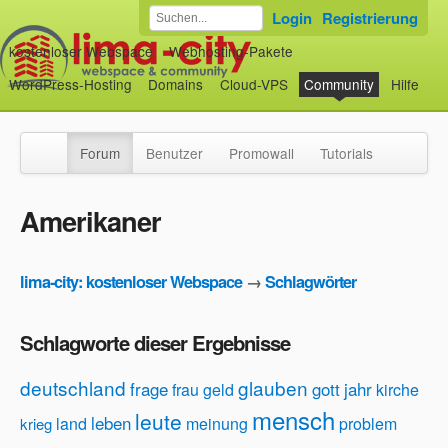
Login
Registrierung
kostenloser Webspace
Webhosting-Pakete
WordPress-Hosting
Domains
Cloud-VPS
Community
Hilfe
Forum
Benutzer
Promowall
Tutorials
Amerikaner
lima-city: kostenloser Webspace
→
Schlagwörter
Schlagworte dieser Ergebnisse
deutschland
glauben
frage
gott
jahr
frau
geld
kirche
mensch
leute
leben
land
meinung
problem
krieg