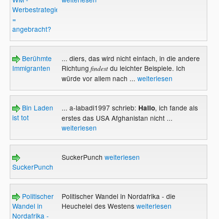
Werbestrategien
=
angebracht?
Berühmte
... diers, das wird nicht einfach, in die andere
Immigranten
Richtung
du leichter Beispiele. Ich
findest
würde vor allem nach ...
weiterlesen
Bin Laden
... a-labadi1997 schrieb:
, ich fande als
Hallo
ist tot
erstes das USA Afghanistan nicht ...
weiterlesen
SuckerPunch
weiterlesen
SuckerPunch
Politischer
Politischer Wandel in Nordafrika - die
Wandel in
Heuchelei des Westens
weiterlesen
Nordafrika -