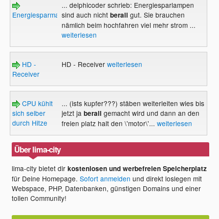
... delphicoder schrieb: Energiesparlampen
Energiesparmaßnahmen
sind auch nicht
gut. Sie brauchen
berall
nämlich beim hochfahren viel mehr strom ...
weiterlesen
HD -
HD - Receiver
weiterlesen
Receiver
CPU kühlt
... (ists kupfer???) stäben weiterleiten wies bis
sich selber
jetzt ja
gemacht wird und dann an den
berall
durch Hitze
freien platz halt den \'motor\'...
weiterlesen
Über lima-city
lima-city bietet dir
kostenlosen und werbefreien Speicherplatz
für Deine Homepage.
Sofort anmelden
und direkt loslegen mit
Webspace, PHP, Datenbanken, günstigen Domains und einer
tollen Community!