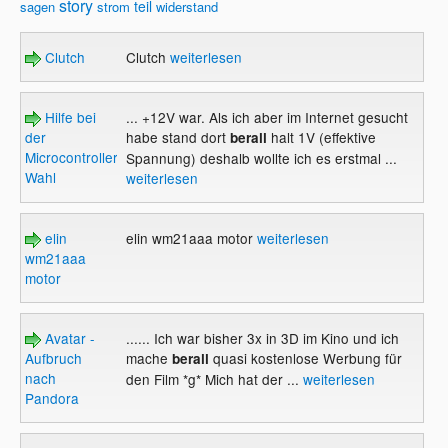
story
teil
sagen
strom
widerstand
Clutch
Clutch
weiterlesen
Hilfe bei
... +12V war. Als ich aber im Internet gesucht
der
habe stand dort
halt 1V (effektive
berall
Microcontroller/Board-
Spannung) deshalb wollte ich es erstmal ...
Wahl
weiterlesen
elin
elin wm21aaa motor
weiterlesen
wm21aaa
motor
Avatar -
...... Ich war bisher 3x in 3D im Kino und ich
Aufbruch
mache
quasi kostenlose Werbung für
berall
nach
den Film *g* Mich hat der ...
weiterlesen
Pandora