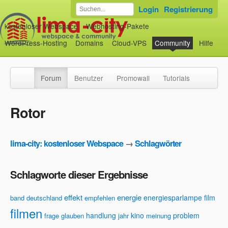
Login
Registrierung
kostenloser Webspace
Webhosting-Pakete
WordPress-Hosting
Domains
Cloud-VPS
Community
Hilfe
Forum
Benutzer
Promowall
Tutorials
Rotor
lima-city: kostenloser Webspace
→
Schlagwörter
Schlagworte dieser Ergebnisse
effekt
energie
energiesparlampe
film
band
deutschland
empfehlen
filmen
handlung
kino
problem
frage
glauben
jahr
meinung