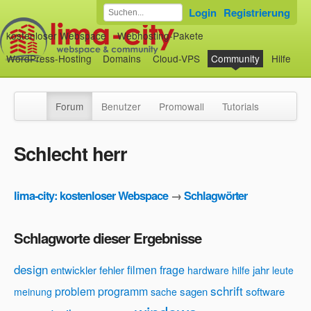
Login
Registrierung
kostenloser Webspace
Webhosting-Pakete
WordPress-Hosting
Domains
Cloud-VPS
Community
Hilfe
Forum
Benutzer
Promowall
Tutorials
Schlecht herr
lima-city: kostenloser Webspace
→
Schlagwörter
Schlagworte dieser Ergebnisse
design
filmen
frage
entwickler
fehler
jahr
hardware
hilfe
leute
schrift
problem
programm
sagen
software
meinung
sache