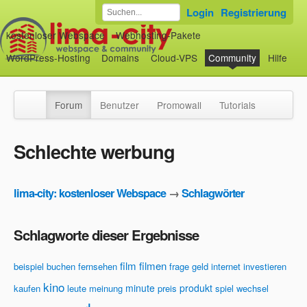
Login
Registrierung
kostenloser Webspace
Webhosting-Pakete
WordPress-Hosting
Domains
Cloud-VPS
Community
Hilfe
Forum
Benutzer
Promowall
Tutorials
Schlechte werbung
lima-city: kostenloser Webspace
→
Schlagwörter
Schlagworte dieser Ergebnisse
film
filmen
beispiel
buchen
fernsehen
frage
geld
internet
investieren
kino
minute
produkt
kaufen
leute
meinung
preis
spiel
wechsel