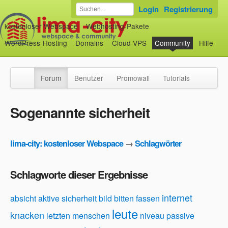
Login
Registrierung
kostenloser Webspace
Webhosting-Pakete
WordPress-Hosting
Domains
Cloud-VPS
Community
Hilfe
Forum
Benutzer
Promowall
Tutorials
Sogenannte sicherheit
lima-city: kostenloser Webspace
→
Schlagwörter
Schlagworte dieser Ergebnisse
internet
absicht
aktive sicherheit
bild
bitten
fassen
leute
knacken
letzten menschen
niveau
passive