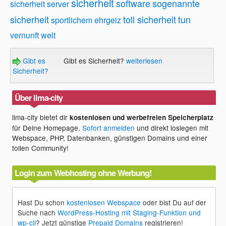
sicherheit
software
sogenannte
sicherheit
server
sicherheit
toll sicherheit
tun
sportlichem ehrgeiz
vernunft
welt
Gibt es
Gibt es Sicherheit?
weiterlesen
Sicherheit?
Über lima-city
lima-city bietet dir
kostenlosen und werbefreien Speicherplatz
für Deine Homepage.
Sofort anmelden
und direkt loslegen mit
Webspace, PHP, Datenbanken, günstigen Domains und einer
tollen Community!
Login zum Webhosting ohne Werbung!
Hast Du schon
kostenlosen Webspace
oder bist Du auf der
Suche nach
WordPress-Hosting mit Staging-Funktion und
wp-cli
? Jetzt günstige
Prepaid Domains
registrieren!