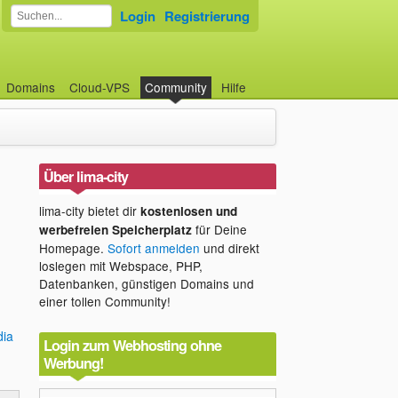
Login
Registrierung
Domains
Cloud-VPS
Community
Hilfe
Über lima-city
lima-city bietet dir
kostenlosen und
für Deine
werbefreien Speicherplatz
Homepage.
Sofort anmelden
und direkt
loslegen mit Webspace, PHP,
Datenbanken, günstigen Domains und
einer tollen Community!
dia
Login zum Webhosting ohne
Werbung!