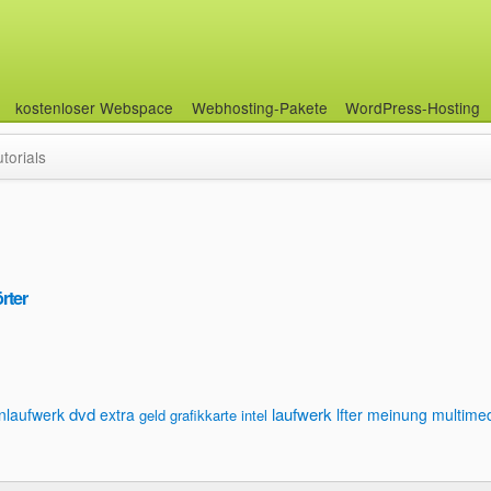
kostenloser Webspace
Webhosting-Pakete
WordPress-Hosting
utorials
rter
dvd
laufwerk
enlaufwerk
extra
lfter
meinung
multime
geld
grafikkarte
intel