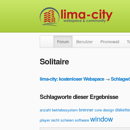
Forum
Benutzer
Promowall
T
Solitaire
lima-city: kostenloser Webspace
→
Schlagwö
Schlagworte dieser Ergebnisse
brenner
diskett
anzahl
betriebssystem
core
design
window
player
recht
scheien
software