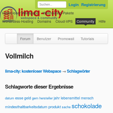
Login
Registrierung
kostenloser Webspace
Webhosting-Pakete
WordPress-Hosting
Domains
Cloud-VPS
Community
Hilfe
Forum
Benutzer
Promowall
Tutorials
Vollmilch
lima-city: kostenloser Webspace
→
Schlagwörter
Schlagworte dieser Ergebnisse
esse
geld
jahr
lebensmittel
mensch
datum
gern
hersteller
schokolade
mindesthaltbarkeitsdatum
produkt
sache