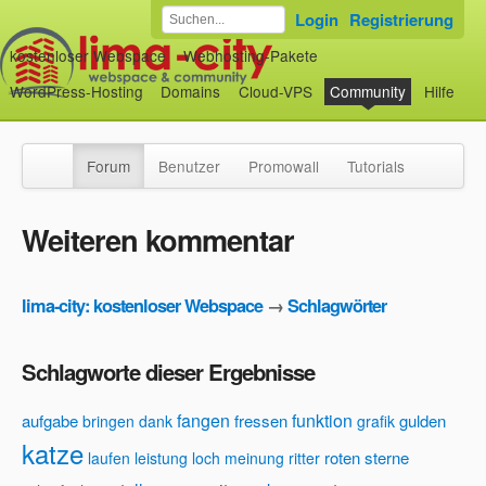
Login
Registrierung
kostenloser Webspace
Webhosting-Pakete
WordPress-Hosting
Domains
Cloud-VPS
Community
Hilfe
Forum
Benutzer
Promowall
Tutorials
Weiteren kommentar
lima-city: kostenloser Webspace
→
Schlagwörter
Schlagworte dieser Ergebnisse
fangen
funktion
aufgabe
fressen
gulden
bringen
dank
grafik
katze
roten sterne
laufen
leistung
loch
meinung
ritter