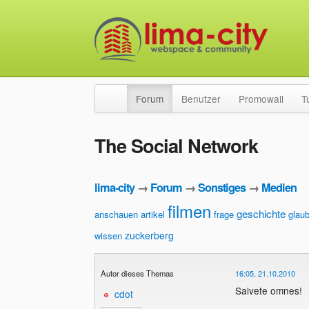
Forum
Benutzer
Promowall
T
The Social Network
lima-city
→
Forum
→
Sonstiges
→
Medien
filmen
geschichte
anschauen
artikel
frage
glau
zuckerberg
wissen
Autor dieses Themas
16:05, 21.10.2010
Salvete omnes!
cdot