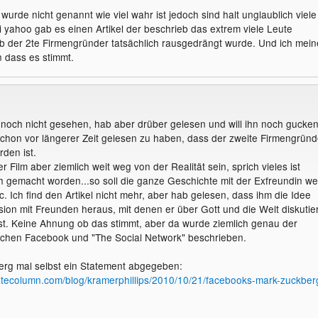
urde nicht genannt wie viel wahr ist jedoch sind halt unglaublich viele
i yahoo gab es einen Artikel der beschrieb das extrem viele Leute
b der 2te Firmengründer tatsächlich rausgedrängt wurde. Und ich mein
n dass es stimmt.
 noch nicht gesehen, hab aber drüber gelesen und will ihn noch gucken
chon vor längerer Zeit gelesen zu haben, dass der zweite Firmengründ
den ist.
r Film aber ziemlich weit weg von der Realität sein, sprich vieles ist
h gemacht worden...so soll die ganze Geschichte mit der Exfreundin we
c. Ich find den Artikel nicht mehr, aber hab gelesen, dass ihm die Idee
sion mit Freunden heraus, mit denen er über Gott und die Welt diskutier
t. Keine Ahnung ob das stimmt, aber da wurde ziemlich genau der
schen Facebook und "The Social Network" beschrieben.
erg mal selbst ein Statement abgegeben:
atecolumn.com/blog/kramerphillips/2010/10/21/facebooks-mark-zuckber