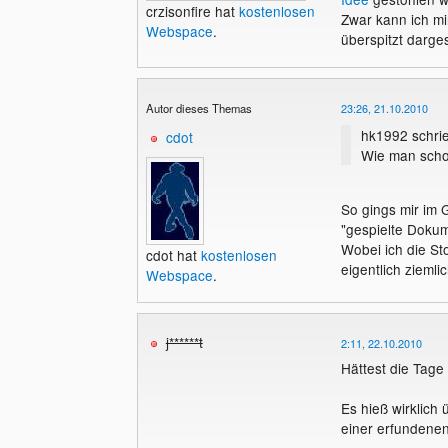
crzisonfire hat
kostenlosen
Zwar kann ich mi
Webspace
.
überspitzt darges
Autor dieses Themas
23:26, 21.10.2010
hk1992 schri
cdot
Wie man schon
So gings mir im 
"gespielte Dokum
Wobei ich die St
cdot hat
kostenlosen
eigentlich ziemlic
Webspace
.
j******t
2:11, 22.10.2010
Hättest die Tage
Es hieß wirklich 
einer erfundene