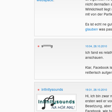
nicht dermaßen a
Wirklichkeit lie
mit von der Parti
Es ist echt ne g
glauben
was pass
s******g
10:04, 28.10.2010
Ich fand es relat
anschauen.
Klar, Facebook i
reißerisch aufge
infinitysounds
19:31, 28.10.2010
Hi, ich bin zwar 
ersten weil er vo
Besetzung, aber
Facebook, wie h