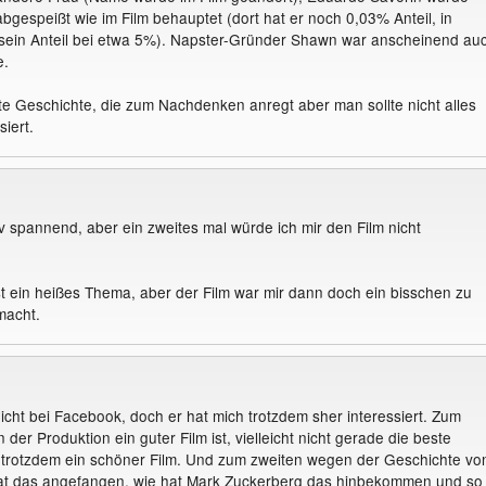
bgespeißt wie im Film behauptet (dort hat er noch 0,03% Anteil, in
gt sein Anteil bei etwa 5%). Napster-Gründer Shawn war anscheinend au
e.
ute Geschichte, die zum Nachdenken anregt aber man sollte nicht alles
iert.
iv spannend, aber ein zweites mal würde ich mir den Film nicht
st ein heißes Thema, aber der Film war mir dann doch ein bisschen zu
macht.
nicht bei Facebook, doch er hat mich trotzdem sher interessiert. Zum
n der Produktion ein guter Film ist, vielleicht nicht gerade die beste
 trotzdem ein schöner Film. Und zum zweiten wegen der Geschichte vo
at das angefangen, wie hat Mark Zuckerberg das hinbekommen und so