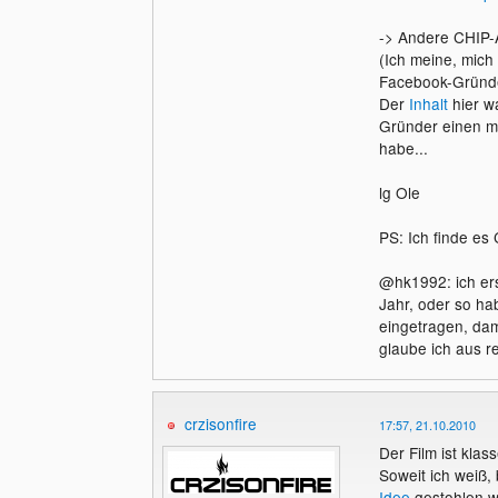
-> Andere CHIP
(Ich meine, mich
Facebook-Gründe
Der
Inhalt
hier wa
Gründer einen m
habe...
lg Ole
PS: Ich finde es
@hk1992: ich ers
Jahr, oder so ha
eingetragen, dam
glaube ich aus r
crzisonfire
17:57, 21.10.2010
Der Film ist klass
Soweit ich weiß, 
Idee
gestohlen w