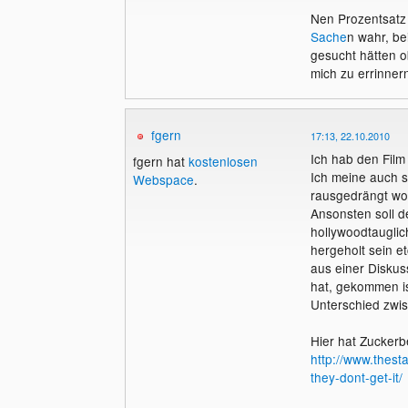
Nen Prozentsatz w
Sache
n wahr, be
gesucht hätten o
mich zu errinner
fgern
17:13, 22.10.2010
Ich hab den Film
fgern hat
kostenlosen
Ich meine auch s
Webspace
.
rausgedrängt wor
Ansonsten soll de
hollywoodtauglic
hergeholt sein et
aus einer Diskus
hat, gekommen is
Unterschied zwi
Hier hat Zuckerb
http://www.thest
they-dont-get-it/