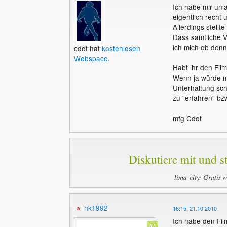
Ich habe mir unl
eigentlich recht 
Allerdings stellte
Dass sämtliche Vo
ich mich ob den
cdot hat
kostenlosen
Webspace
.
Habt ihr den Fil
Wenn ja würde 
Unterhaltung sch
zu "erfahren" bz
mfg Cdot
Diskutiere mit und st
lima-city: Gratis 
hk1992
16:15, 21.10.2010
Ich habe den Fil