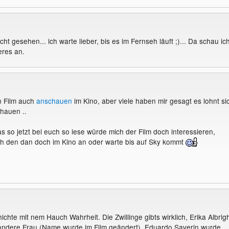
ht gesehen... ich warte lieber, bis es im Fernseh läuft ;)... Da schau ic
eres an.
en Film auch
anschauen
im Kino, aber viele haben mir gesagt es lohnt si
hauen ..
s so jetzt bei euch so lese würde mich der Film doch interessieren,
ich den dan doch im Kino an oder warte bis auf Sky kommt
hte mit nem Hauch Wahrheit. Die Zwillinge gibts wirklich, Erika Albrig
e andere Frau (Name wurde im Film geändert), Eduardo Saverin wurde