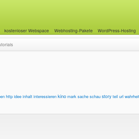
kostenloser Webspace
Webhosting-Pakete
WordPress-Hosting
utorials
kino
story
ben
http
idee
inhalt
interessieren
mark
sache
schau
teil
url
wahrhei