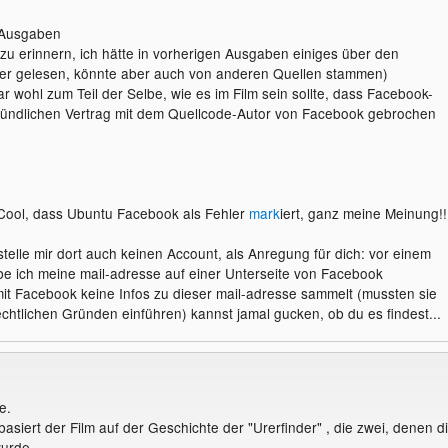
-Ausgaben
 zu erinnern, ich hätte in vorherigen Ausgaben einiges über den
r gelesen, könnte aber auch von anderen Quellen stammen)
r wohl zum Teil der Selbe, wie es im Film sein sollte, dass Facebook-
ündlichen Vertrag mit dem Quellcode-Autor von Facebook gebrochen
 Cool, dass Ubuntu Facebook als Fehler
mark
iert, ganz meine Meinung!!
telle mir dort auch keinen Account, als Anregung für dich: vor einem
be ich meine mail-adresse auf einer Unterseite von Facebook
it Facebook keine Infos zu dieser mail-adresse sammelt (mussten sie
echtlichen Gründen einführen) kannst jamal gucken, ob du es findest...
e.
basiert der Film auf der Geschichte der "Urerfinder" , die zwei, denen d
urde.