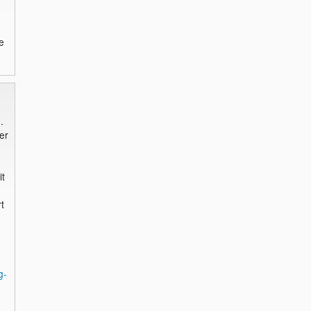
e
.
er
it
t
g-