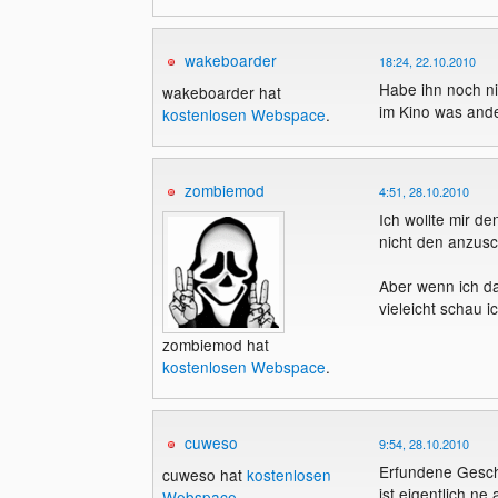
wakeboarder
18:24, 22.10.2010
Habe ihn noch nic
wakeboarder hat
im Kino was and
kostenlosen Webspace
.
zombiemod
4:51, 28.10.2010
Ich wollte mir d
nicht den anzusc
Aber wenn ich da
vieleicht schau 
zombiemod hat
kostenlosen Webspace
.
cuweso
9:54, 28.10.2010
Erfundene Geschic
cuweso hat
kostenlosen
ist eigentlich n
Webspace
.