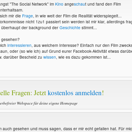
ängst "The Social Network" im
Kino
ange
schau
t und fand den Film
unterhaltsam.
 sich mir die
Frage
, in wie weit der Film die Realität widerspiegelt...
rkommnisse nicht 1zu1 passiert sein werden ist mir klar, allerdings fra
n überhaupt der background der
Geschichte
stimmt...
m gesehen?
mich
interessieren
, aus welchem Interesse? Einfach nur den Film zweck
aun, oder (so wie ich) auf Grund eurer Facebook-Aktivität etwas darüb
w. darüber Bescheid zu
wissen
, wie es dazu gekommen ist...
elle Fragen: Jetzt
kostenlos anmelden
!
werbefreier Webspace für deine eigene Homepage
m auch gesehen und muss sagen, dass er mir echt gefallen hat. Für mi