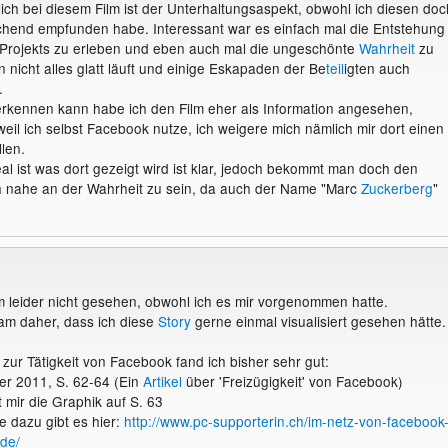
ch bei diesem Film ist der Unterhaltungsaspekt, obwohl ich diesen doc
chend empfunden habe. Interessant war es einfach mal die Entstehung
 Projekts zu erleben und eben auch mal die ungeschönte
Wahrheit
zu
 nicht alles glatt läuft und einige Eskapaden der Be
teil
igten auch
.
rkennen kann habe ich den Film eher als Information angesehen,
 weil ich selbst Facebook nutze, ich weigere mich nämlich mir dort einen
len.
eal ist was dort gezeigt wird ist klar, jedoch bekommt man doch den
h nahe an der Wahrheit zu sein, da auch der Name "Marc
Zuckerberg
"
m leider nicht gesehen, obwohl ich es mir vorgenommen hatte.
am daher, dass ich diese
Story
gerne einmal visualisiert gesehen hätte.
zur Tätigkeit von Facebook fand ich bisher sehr gut:
r 2011, S. 62-64 (Ein
Artikel
über 'Freizügigkeit' von Facebook)
 mir die Graphik auf S. 63
e dazu gibt es hier:
http://www.pc-supporterin.ch/im-netz-von-facebook
-de/