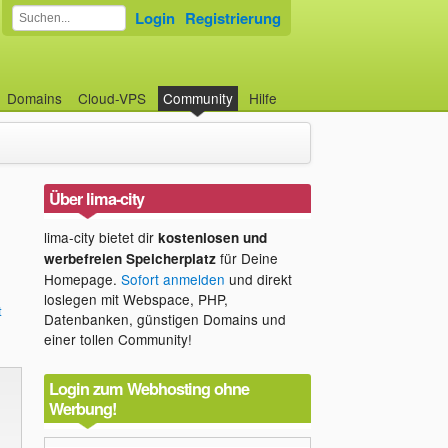
Login
Registrierung
Domains
Cloud-VPS
Community
Hilfe
Über lima-city
lima-city bietet dir
kostenlosen und
für Deine
werbefreien Speicherplatz
Homepage.
Sofort anmelden
und direkt
loslegen mit Webspace, PHP,
t
Datenbanken, günstigen Domains und
einer tollen Community!
Login zum Webhosting ohne
Werbung!