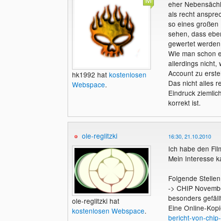
eher Nebensächli
als recht anspre
so eines großen
sehen, dass eben
gewertet werden
Wie man schon e
allerdings nicht,
Account zu erstel
hk1992 hat
kostenlosen
Das nicht alles r
Webspace
.
Eindruck ziemlic
korrekt ist.
ole-reglitzki
16:30, 21.10.2010
Ich habe den Fil
Mein Interesse k
Folgende Stellen 
-> CHIP Novembe
besonders gefällt
ole-reglitzki hat
Eine Online-Kopi
kostenlosen Webspace
.
bericht-von-chip