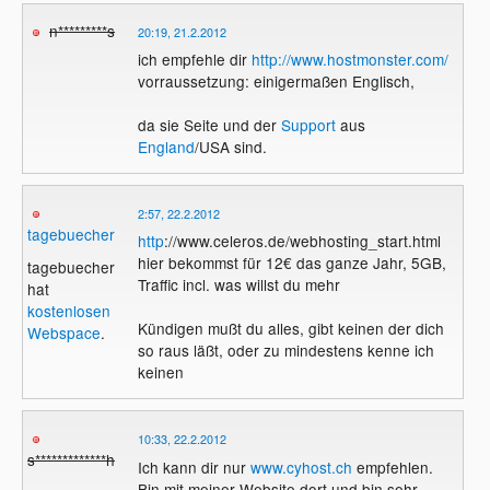
n*********s
20:19, 21.2.2012
ich empfehle dir
http://www.hostmonster.com/
vorraussetzung: einigermaßen Englisch,
da sie Seite und der
Support
aus
England
/USA sind.
2:57, 22.2.2012
tagebuecher
http
://www.celeros.de/webhosting_start.html
hier bekommst für 12€ das ganze Jahr, 5GB,
tagebuecher
Traffic incl. was willst du mehr
hat
kostenlosen
Kündigen mußt du alles, gibt keinen der dich
Webspace
.
so raus läßt, oder zu mindestens kenne ich
keinen
10:33, 22.2.2012
s*************h
Ich kann dir nur
www.cyhost.ch
empfehlen.
Bin mit meiner Website dort und bin sehr