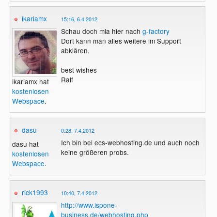
ikariamx
15:16, 6.4.2012
Schau doch mla hier nach
g-factory
Dort kann man alles weitere im Support
abklären.
best wishes
Ralf
ikariamx hat
kostenlosen
Webspace
.
dasu
0:28, 7.4.2012
Ich bin bei ecs-webhosting.de und auch noch
dasu hat
keine größeren probs.
kostenlosen
Webspace
.
rick1993
10:40, 7.4.2012
http://www.ispone-
business.de/webhosting.php