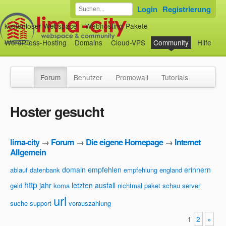
Login
Registrierung
kostenloser Webspace
Webhosting-Pakete
WordPress-Hosting
Domains
Cloud-VPS
Community
Hilfe
Forum
Benutzer
Promowall
Tutorials
Hoster gesucht
lima-city
→
Forum
→
Die eigene Homepage
→
Internet
Allgemein
domain
empfehlen
erinnern
ablauf
datenbank
empfehlung
england
http
jahr
letzten ausfall
geld
koma
nichtmal
paket
schau
server
url
suche
support
vorauszahlung
1
2
»