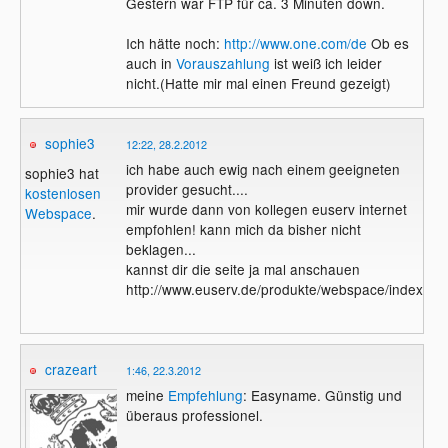
Gestern war FTP für ca. 3 Minuten down.
Ich hätte noch:
http://www.one.com/de
Ob es
auch in
Vorauszahlung
ist weiß ich leider
nicht.(Hatte mir mal einen Freund gezeigt)
sophie3
12:22, 28.2.2012
ich habe auch ewig nach einem geeigneten
sophie3 hat
provider gesucht....
kostenlosen
mir wurde dann von kollegen euserv internet
Webspace
.
empfohlen! kann mich da bisher nicht
beklagen...
kannst dir die seite ja mal anschauen
http://www.euserv.de/produkte/webspace/index.ph
crazeart
1:46, 22.3.2012
meine
Empfehlung
: Easyname. Günstig und
überaus professionel.