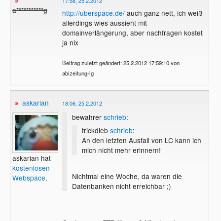
17:58, 25.2.2012
a***********g
http://uberspace.de/
auch ganz nett, ich weiß
allerdings wies aussieht mit
domainverlängerung, aber nachfragen kostet
ja nix
Beitrag zuletzt geändert: 25.2.2012 17:59:10 von
abizeitung-lg
askarian
18:06, 25.2.2012
bewahrer
schrieb
:
trickdieb
schrieb
:
An den letzten Ausfall von LC kann ich
mich nicht mehr erinnern!
askarian hat
kostenlosen
Nichtmal eine Woche, da waren die
Webspace
.
Datenbanken nicht erreichbar ;)