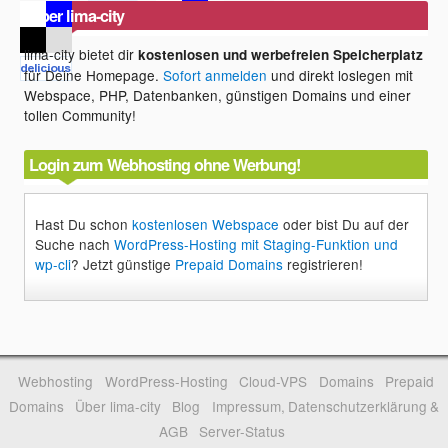
Über lima-city
lima-city bietet dir
kostenlosen und werbefreien Speicherplatz
für Deine Homepage.
Sofort anmelden
und direkt loslegen mit
Webspace, PHP, Datenbanken, günstigen Domains und einer
tollen Community!
Login zum Webhosting ohne Werbung!
Hast Du schon
kostenlosen Webspace
oder bist Du auf der
Suche nach
WordPress-Hosting mit Staging-Funktion und
wp-cli
? Jetzt günstige
Prepaid Domains
registrieren!
Webhosting
WordPress-Hosting
Cloud-VPS
Domains
Prepaid
Domains
Über lima-city
Blog
Impressum, Datenschutzerklärung &
AGB
Server-Status