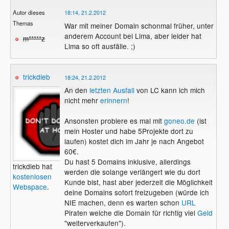
Autor dieses
18:14, 21.2.2012
Themas
War mit meiner Domain schonmal früher, unter
anderem Account bei Lima, aber leider hat
m*****z
Lima so oft ausfälle. ;)
trickdieb
18:24, 21.2.2012
An den
letzten Ausfall
von LC kann ich mich
nicht mehr
erinnern
!
Ansonsten probiere es mal mit
goneo.de
(ist
mein Hoster und habe 5Projekte dort zu
laufen) kostet dich im Jahr je nach Angebot
60€.
Du hast 5 Domains inklusive, allerdings
trickdieb hat
werden die solange verlängert wie du dort
kostenlosen
Kunde bist, hast aber jederzeit die Möglichkeit
Webspace
.
deine Domains sofort freizugeben (würde ich
NIE machen, denn es warten schon
URL
Piraten welche die Domain für richtig viel
Geld
"weiterverkaufen").