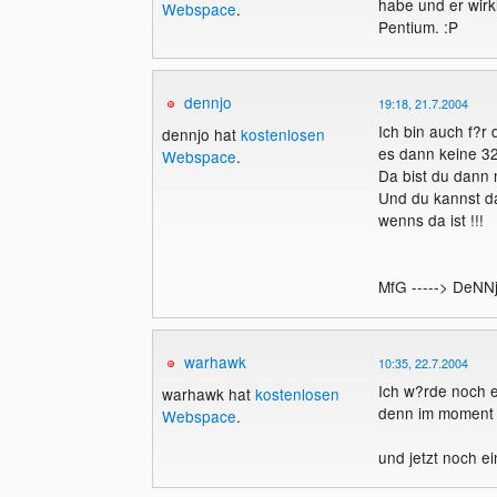
habe und er wirk
Webspace
.
Pentium. :P
dennjo
19:18, 21.7.2004
Ich bin auch f?r 
dennjo hat
kostenlosen
es dann keine 32
Webspace
.
Da bist du dann 
Und du kannst d
wenns da ist !!!
MfG -----> DeNN
warhawk
10:35, 22.7.2004
Ich w?rde noch e
warhawk hat
kostenlosen
denn im moment s
Webspace
.
und jetzt noch e