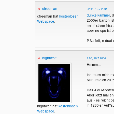
cfreeman
22:41, 19.7.2004
dunkelkammer
, 
cfreeman hat
kostenlosen
2500er barton ist
Webspace
.
mehr strom frisst
aber ne cpu ist b
P.S.: fett, n dua
nightwolf
1:05, 20.7.2004
Hmmm...
Ich muss mich ma
Nur um dich zu 
Das AMD-System 
Aber jetzt mal e
aus - es reicht
in 1280'er Aul?s
nightwolf hat
kostenlosen
Webspace
.