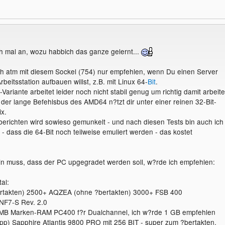
h mal an, wozu habbich das ganze gelernt...
h atm mit diesem Sockel (754) nur empfehlen, wenn Du einen Server
rbeitsstation aufbauen willst, z.B. mit Linux 64-
Bit
.
Variante arbeitet leider noch nicht stabil genug um richtig damit arbeit
der lange Befehlsbus des AMD64 n?tzt dir unter einer reinen 32-Bit-
x.
tberichten wird sowieso gemunkelt - und nach diesen Tests bin auch ich
- dass die 64-Bit noch teilweise emuliert werden - das kostet
in muss, dass der PC upgegradet werden soll, w?rde ich empfehlen:
al:
rtakten) 2500+ AQZEA (ohne ?bertakten) 3000+ FSB 400
NF7-S Rev. 2.0
MB Marken-RAM PC400 f?r Dualchannel, ich w?rde 1 GB empfehlen
p) Sapphire Atlantis 9800 PRO mit 256 BIT - super zum ?bertakten,