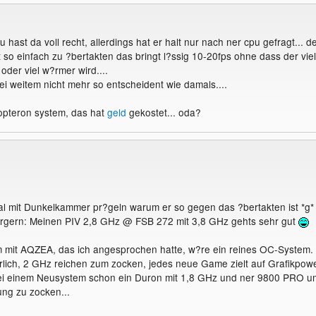
du hast da voll recht, allerdings hat er halt nur nach ner cpu gefragt... d
 so einfach zu ?bertakten das bringt l?ssig 10-20fps ohne dass der viel
 oder viel w?rmer wird....
ei weitem nicht mehr so entscheident wie damals....
l opteron system, das hat
geld
gekostet... oda?
l mit Dunkelkammer pr?geln warum er so gegen das ?bertakten ist *g*
?rgern: Meinen PIV 2,8 GHz @ FSB 272 mit 3,8 GHz gehts sehr gut
mit AQZEA, das ich angesprochen hatte, w?re ein reines OC-System.
hrlich, 2 GHz reichen zum zocken, jedes neue Game zielt auf Grafikpow
 bei einem Neusystem schon ein Duron mit 1,8 GHz und ner 9800 PRO u
ung zu zocken...