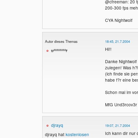
@cfreeman: 20 fps
200-300 fps mehr
CYA Nightwolf
Autor dieses Themas
18:45, 21.7.2004
Hi!!
u********r
Danke Nightwolf 
zulegen! Was h?l
(ich finde sie pe
habe f?r eine be
Schon mal im vo
MfG Und3rcov3r
djrayq
19:07, 21.7.2004
Ich kann dir nur
djrayq hat
kostenlosen