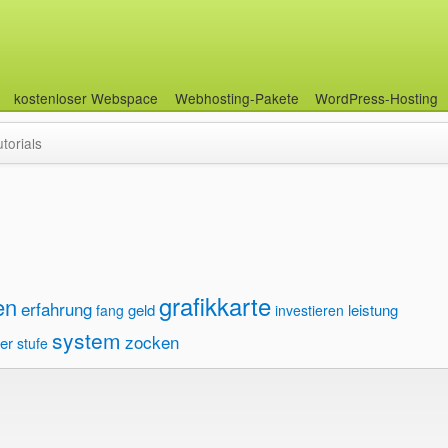
kostenloser Webspace
Webhosting-Pakete
WordPress-Hosting
utorials
grafikkarte
en
erfahrung
geld
leistung
fang
investieren
system
zocken
er
stufe