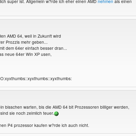
lich super ist. Allgemein w?rde ich eher einen AMD
nehmen
als einen
den AMD 64, weil in Zukunft wird
er Prozzis mehr geben...
mit dem 64er einfach besser dran...
as neue 64er Win XP usen,
jO:xyxthumbs::xyxthumbs::xyxthumbs:
in bisschen warten, bis die AMD 64 bit Prozessoren billiger werden,
ind sie noch zeimlich teuer.
inen P4 prozessor kaufen w?rde ich auch nicht.