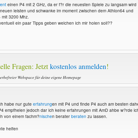
ent
einen P4 mit 2 GHz, da er f?r die neuesten Spiele zu langsam wird
en neuen leisten und schwanke im moment zwischen dem Athlon64 und
 mit 3200 Mhz.
ventuell ein paar Tipps geben welchen ich mir holen soll??
elle Fragen: Jetzt
kostenlos anmelden
!
werbefreier Webspace für deine eigene Homepage
ich habe nur gute
erfahrung
en mit P4 und finde P4 auch am besten dah
 P4 empfhelen jedoch dar ich keine erfahrungen mit AmD ahbe w?rde ic
h von einem fachm?
nische
n berater
beraten
zu lassen.
nte helfen