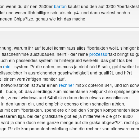
von wenn du dir nen 2500er
barton
kaufst und den auf 3200 ?bertaktest
ler und wesentlich billiger sein als ein p4. und dann wartest noch n
 neuen Chips?tze, genau wie ich das mache
nung, warum ihr auf teufel komm raus alles ?bertakten wollt, sinniger i
e flaschenh?lse auszubauen. hei?t - der reine
prozessor
takt bringt so g
e auch ein passendes system im hintergrund werkeln. das geht los bei
em
raid
- system f?r die daten, es muss ja nicht raid 5 sein, geht weiter b
itsspeicher in ausreichender geschwindigkeit und qualit?t, und h?rt
ei einem vern?nftigen monitor auf.
hofworkstation ist zwar einen
rechner
mit 2x opteron 844, und ich sch
it - bude, ob das allerdings zum momentanen zeitpunkt so spielgeeigne
 nicht, zumal windows und 64bit sich dann doch etwas ausschliessen.
 in den kanon ein, und empfehle ebenso einen schnellen athlon,
das mit dem ?bertakten, spendiere dir bei den ?brigen komponenten lieb
sseren liga. bei der grafikkarte gibt es ja mittlerweile die gf fx 6800 -
wird ja dann doch eine ganze menge auf die graka abgew?lzt. recht g
lage f?r die komponentenbestellung sind die rechner von alienware.com