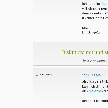
Ich habe im
mom
will ich mir ein
dem aktuellen P4
K?nntet ihr mir e
MfG
Und3rcov3r
Diskutiere mit und st
lima-city: Gratis 
e*******r
20:05, 14.7.2004
also ich pers?nl
kann ich dir nur
dir
empfehlen
dic
Ich hoffe ich kon