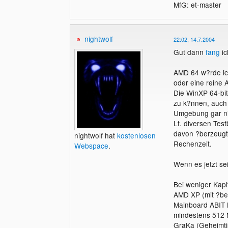
MfG: et-master
nightwolf
22:02, 14.7.2004
Gut dann
fang
ic
AMD 64 w?rde ic
oder eine reine A
Die WinXP 64-bit-
zu k?nnen, auch 
Umgebung gar ni
Lt. diversen Tes
davon ?berzeugt 
nightwolf hat
kostenlosen
Rechenzeit.
Webspace
.
Wenn es jetzt se
Bei weniger Kapit
AMD XP (mit ?be
Mainboard ABIT 
mindestens 512 
GraKa (Geheimtip