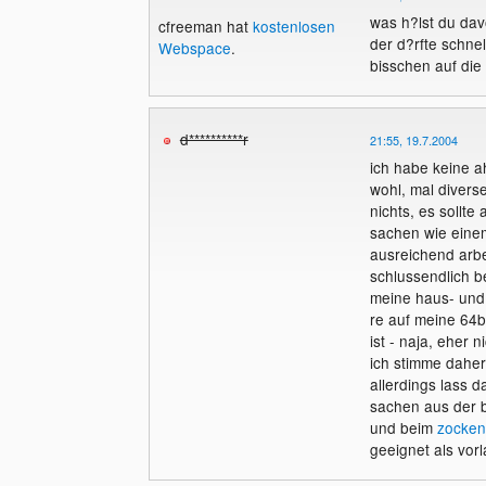
was h?lst du da
cfreeman hat
kostenlosen
der d?rfte schnel
Webspace
.
bisschen auf die
d**********r
21:55, 19.7.2004
ich habe keine ah
wohl, mal divers
nichts, es sollt
sachen wie ein
ausreichend arbe
schlussendlich b
meine haus- und 
re auf meine 64b
ist - naja, eher
ich stimme daher
allerdings lass 
sachen aus der be
und beim
zocken
geeignet als vor