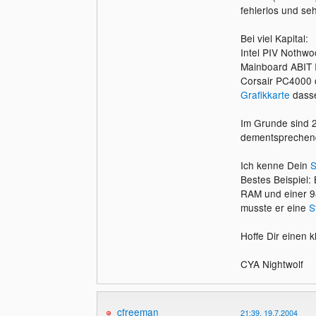
fehlerlos und se
Bei viel Kapital:
Intel PIV Nothw
Mainboard ABIT
Corsair PC4000 
Grafikkarte
dasse
Im Grunde sind 2 
dementsprechend 
Ich kenne Dein
S
Bestes Beispiel:
RAM und einer 98
musste er eine
S
Hoffe Dir einen 
CYA Nightwolf
cfreeman
21:39, 19.7.2004