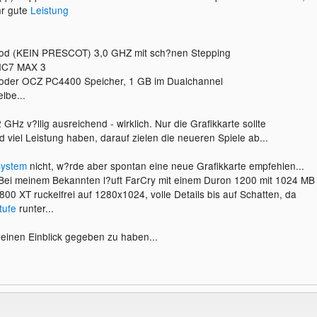
hr gute
Leistung
ood (KEIN PRESCOT) 3,0 GHZ mit sch?nen Stepping
 IC7 MAX 3
oder OCZ PC4400 Speicher, 1 GB im Dualchannel
lbe...
GHz v?llig ausreichend - wirklich. Nur die Grafikkarte sollte
viel Leistung haben, darauf zielen die neueren Spiele ab...
ystem
nicht, w?rde aber spontan eine neue Grafikkarte empfehlen...
 Bei meinem Bekannten l?uft FarCry mit einem Duron 1200 mit 1024 MB
00 XT ruckelfrei auf 1280x1024, volle Details bis auf Schatten, da
tufe
runter...
kleinen Einblick gegeben zu haben...