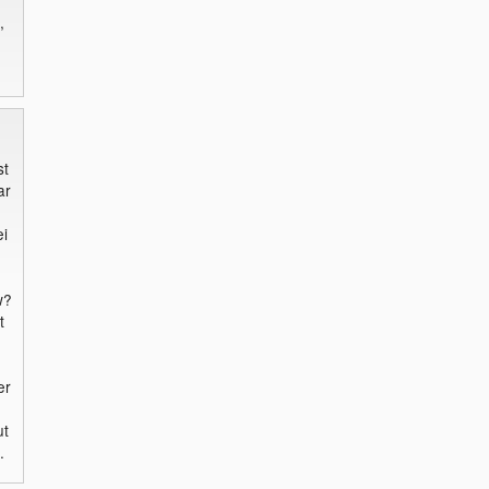
,
st
ar
ei
w?
t
er
ut
.