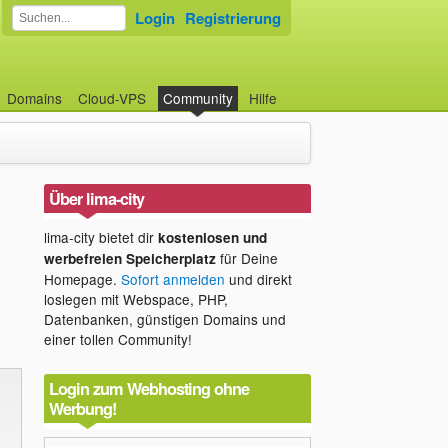
Login
Registrierung
Domains
Cloud-VPS
Community
Hilfe
Über lima-city
lima-city bietet dir
kostenlosen und
für Deine
werbefreien Speicherplatz
Homepage.
Sofort anmelden
und direkt
loslegen mit Webspace, PHP,
Datenbanken, günstigen Domains und
einer tollen Community!
Login zum Webhosting ohne
Werbung!