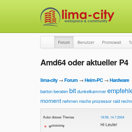
Forum
Benutzer
Promowall
T
Amd64 oder aktueller P4
lima-city
→
Forum
→
Heim-PC
→
Hardware
bit
empfehl
barton
beraten
dunkelkammer
moment
nehmen
prozessor
raid
rechn
nische
Autor dieses Themas
19:59, 14.7.2004
Hi Leute!
u********r