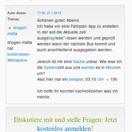
Autor dieses
17:30, 27.1.2013
Themas
Schönen guten Abend.
Ich habe vor eine Fahrplan App zu erstellen.
drogen-
In der soll die Aktuelle zeit
mafia
ausge
tag
/lese">lesen werden und geprüft
drogen-mafia
werden wann der nächste Bus kommt und
hat
auch anschließend ausgegeben werden.
kostenlosen
Webspace
.
Jedoch ist mir eine
Sache
unklar. Wie lese ich
die
System
zeit aus und
wandel
es in
Minute
n
um?
Also hier mal ein
beispiel
: 03:10
Uhr
-> 190
Ich hoffe ihr konntet nachvollziehen was ich
meinte.
Diskutiere mit und stelle Fragen: Jetzt
kostenlos anmelden
!