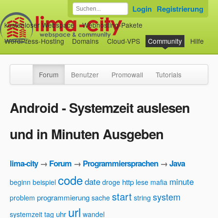
Login
Registrierung
kostenloser Webspace
Webhosting-Pakete
WordPress-Hosting
Domains
Cloud-VPS
Community
Hilfe
Forum
Benutzer
Promowall
Tutorials
Android - Systemzeit auslesen
und in Minuten Ausgeben
lima-city
→
Forum
→
Programmiersprachen
→
Java
code
date
minute
http
beginn
beispiel
droge
lese
mafia
start
system
programmierung
problem
sache
string
url
uhr
systemzeit
tag
wandel