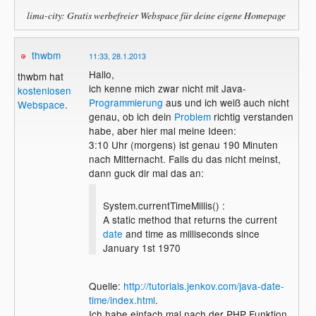
lima-city: Gratis werbefreier Webspace für deine eigene Homepage
thwbm
11:33, 28.1.2013
Hallo,
thwbm hat
ich kenne mich zwar nicht mit Java-
kostenlosen
Programmierung
aus und ich weiß auch nicht
Webspace
.
genau, ob ich dein
Problem
richtig verstanden
habe, aber hier mal meine Ideen:
3:10 Uhr (morgens) ist genau 190 Minuten
nach Mitternacht. Falls du das nicht meinst,
dann guck dir mal das an:
System.currentTimeMillis() :
A static method that returns the current
date
and time as milliseconds since
January 1st 1970
Quelle:
http://tutorials.jenkov.com/java-date-
time/index.html
.
Ich habe einfach mal nach der PHP Funktion