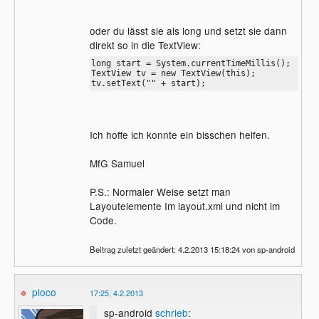
oder du lässt sie als long und setzt sie dann
direkt so in die TextView:
long start = System.currentTimeMillis();

TextView tv = new TextView(this); 

tv.setText("" + start);
Ich hoffe ich konnte ein bisschen helfen.
MfG Samuel
P.S.: Normaler Weise setzt man
Layoutelemente Im layout.xml und nicht im
Code.
Beitrag zuletzt geändert: 4.2.2013 15:18:24 von sp-android
ploco
17:25, 4.2.2013
sp-android
schrieb
: