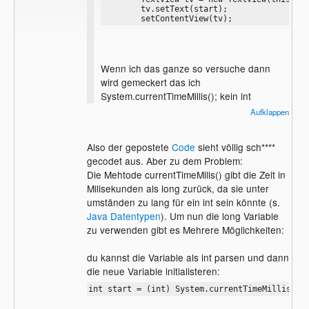
        tv.setText(start); 

        setContentView(tv);
Wenn ich das ganze so versuche dann
wird gemeckert das ich
System.currentTimeMillis(); kein int
zuweisen darf. Nur long.
Aufklappen
Jedoch kann ich hier nur int oder Strings
zuweisen: tv.setText(start);
Also der gepostete
Code
sieht völlig sch****
gecodet aus. Aber zu dem Problem:
Die Mehtode currentTimeMills() gibt die Zeit in
Milisekunden als long zurück, da sie unter
umständen zu lang für ein int sein könnte (s.
Java Datentypen
). Um nun die long Variable
zu verwenden gibt es Mehrere Möglichkeiten:
du kannst die Variable als int parsen und dann
die neue Variable initialisteren:
int start = (int) System.currentTimeMillis();