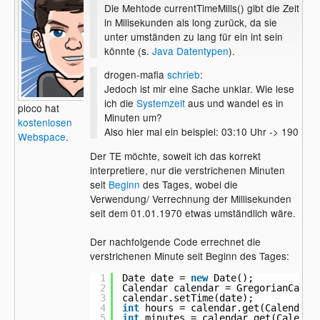
Die Mehtode currentTimeMills() gibt die Zeit
in Milisekunden als long zurück, da sie
unter umständen zu lang für ein int sein
könnte (s.
Java Datentypen
).
drogen-mafia
schrieb
:
Jedoch ist mir eine Sache unklar. Wie lese
ich die
Systemzeit
aus und wandel es in
ploco hat
Minuten um?
kostenlosen
Also hier mal ein beispiel: 03:10 Uhr -> 190
Webspace
.
Der TE möchte, soweit ich das korrekt
interpretiere, nur die verstrichenen Minuten
seit
Beginn
des Tages, wobei die
Verwendung/ Verrechnung der Millisekunden
seit dem 01.01.1970 etwas umständlich wäre.
Der nachfolgende Code errechnet die
verstrichenen Minute seit Beginn des Tages:
1
Date date = 
new
Date();
2
Calendar calendar = GregorianCalen
3
calendar.setTime(date);
4
int
hours = calendar.get(Calendar.
5
int
minutes = calendar.get(Calenda