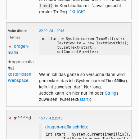
in Kombination mit "Java" gesucht
time()
(erster Treffer):
*KLICK*
Autor dieses
22:29, 28.1.2013
Themas
int start = System.currentTimeMillis();

        TextView tv = new TextView(this); 

drogen-
        tv.setText(start); 

mafia
        setContentView(tv);
drogen-mafia
hat
kostenlosen
Wenn ich das ganze so versuche dann wird
Webspace
.
gemeckert das ich System.currentTimeMillis();
kein int zuweisen darf. Nur long.
Jedoch kann ich hier nur int oder
String
s
zuweisen: tv.setText(
start
);
s********d
15:17, 4.2.2013
droge
n-
mafia
schrieb
:
int start = System.currentTimeMillis();

        TextView tv = new TextView(this); 
