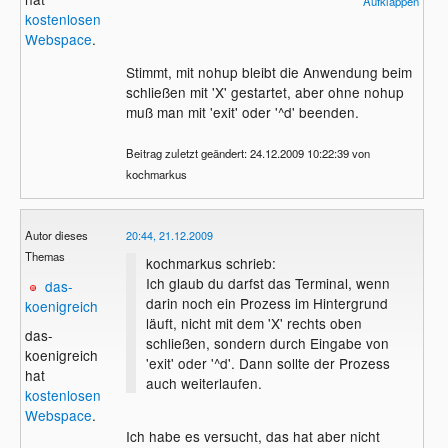
Aufklappen
xterm>
kostenlosen
Webspace
.
Beim Klicken auf (X) des xterms wir dieses
geschlossen, aber xeyes läuft weiter.
Stimmt, mit nohup bleibt die Anwendung beim
schließen mit 'X' gestartet, aber ohne nohup
Rätselhaft... (was der OP beschreibt).
muß man mit 'exit' oder '^d' beenden.
Vielleicht ein Fall für startproc?
Beitrag zuletzt geändert: 24.12.2009 10:22:39 von
kochmarkus
Autor dieses
20:44, 21.12.2009
Themas
kochmarkus schrieb:
Ich glaub du darfst das Terminal, wenn
das-
darin noch ein Prozess im Hintergrund
koenigreich
läuft, nicht mit dem 'X' rechts oben
das-
schließen, sondern durch Eingabe von
koenigreich
'exit' oder '^d'. Dann sollte der Prozess
hat
auch weiterlaufen.
kostenlosen
Webspace
.
Ich habe es versucht, das hat aber nicht