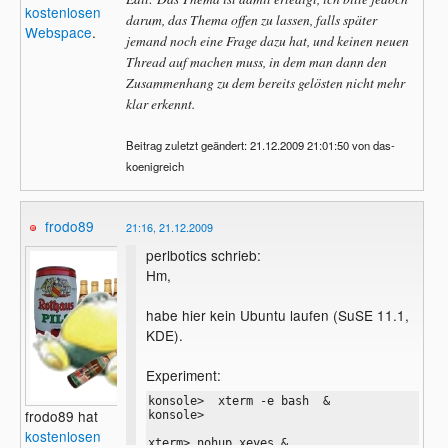
kostenlosen
darum, das Thema offen zu lassen, falls später
Webspace
.
jemand noch eine Frage dazu hat, und keinen neuen
Thread auf machen muss, in dem man dann den
Zusammenhang zu dem bereits gelösten nicht mehr
klar erkennt.
Beitrag zuletzt geändert: 21.12.2009 21:01:50 von das-
koenigreich
frodo89
21:16, 21.12.2009
perlbotics schrieb:
Hm,
habe hier kein Ubuntu laufen (SuSE 11.1,
KDE).
Experiment:
konsole>  xterm -e bash  &                 
frodo89 hat
konsole> 

kostenlosen
xterm> nohup xeyes &
