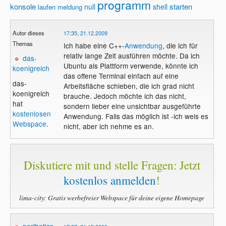
programm
konsole
starten
null
shell
laufen
meldung
Autor dieses
17:35, 21.12.2009
Themas
Ich habe eine C++-
Anwendung
, die ich für
relativ lange Zeit ausführen möchte. Da ich
das-
Ubuntu als Plattform verwende, könnte ich
koenigreich
das offene Terminal einfach auf eine
das-
Arbeitsfläche schieben, die ich grad nicht
koenigreich
brauche. Jedoch möchte ich das nicht,
hat
sondern lieber eine unsichtbar ausgeführte
kostenlosen
Anwendung. Falls das möglich ist -ich weis es
Webspace
.
nicht, aber ich nehme es an.
Diskutiere mit und stelle Fragen: Jetzt
kostenlos anmelden
!
lima-city: Gratis werbefreier Webspace für deine eigene Homepage