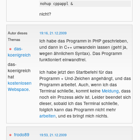
nohup cppappl &
nicht?
Autor dieses
19:16, 21.12.2009
Themas
Ich habe das Programm in PHP geschrieben,
und dann in C++ umwandeln lassen (geht ja,
das-
wegen ähnlichem Syntax). Das Programm
koenigreich
funktioniert einwandfrei.
das-
koenigreich
Ich habe jetzt den Startbefehl für das
hat
Programm + Und-Zeichen angehängt, und das
kostenlosen
Programm arbeitet. Auch, wenn ich das
Webspace
.
Terminal schließe, kommt keine
Meldung
, dass
noch ein Prozess aktiv ist. Leider beendet sich
dieser, sobald ich das Terminal schließe,
folglich kann das Programm nicht mehr
arbeiten
, und es bringt mich nichts.
frodo89
19:53, 21.12.2009