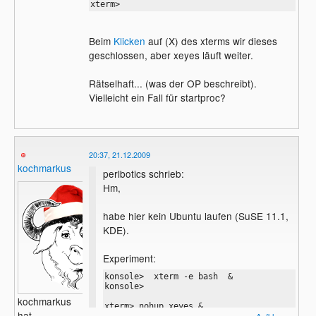
xterm>
Beim
Klicken
auf (X) des xterms wir dieses
geschlossen, aber xeyes läuft weiter.
Rätselhaft... (was der OP beschreibt).
Vielleicht ein Fall für startproc?
20:37, 21.12.2009
kochmarkus
perlbotics schrieb:
Hm,
habe hier kein Ubuntu laufen (SuSE 11.1,
KDE).
Experiment:
konsole>  xterm -e bash  &                 
konsole> 

kochmarkus
xterm> nohup xeyes &

hat