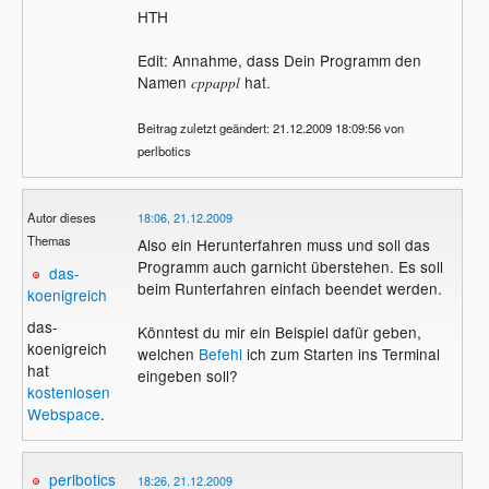
HTH
Edit: Annahme, dass Dein Programm den
Namen
hat.
cppappl
Beitrag zuletzt geändert: 21.12.2009 18:09:56 von
perlbotics
Autor dieses
18:06, 21.12.2009
Themas
Also ein Herunterfahren muss und soll das
Programm auch garnicht überstehen. Es soll
das-
beim Runterfahren einfach beendet werden.
koenigreich
das-
Könntest du mir ein Beispiel dafür geben,
koenigreich
welchen
Befehl
ich zum Starten ins Terminal
hat
eingeben soll?
kostenlosen
Webspace
.
perlbotics
18:26, 21.12.2009