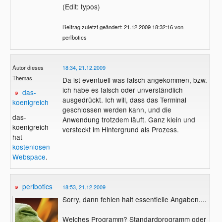
(Edit: typos)
Beitrag zuletzt geändert: 21.12.2009 18:32:16 von
perlbotics
Autor dieses
18:34, 21.12.2009
Themas
Da ist eventuell was falsch angekommen, bzw.
ich habe es falsch oder unverständlich
das-
ausgedrückt. Ich will, dass das Terminal
koenigreich
geschlossen werden kann, und die
das-
Anwendung trotzdem läuft. Ganz klein und
koenigreich
versteckt im Hintergrund als Prozess.
hat
kostenlosen
Webspace
.
perlbotics
18:53, 21.12.2009
Sorry, dann fehlen halt essentielle Angaben....
Welches Programm? Standardprogramm oder