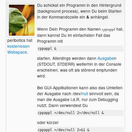
Du schickst ein Programm in den Hintergrund
(background process), wenn Du beim Starten
in der Kommandozeile ein
anhängst.
&
Wenn Dein Programm den Namen
hat,
cppappl
dann kannst Du im einfachsten Fall das
perlbotics hat
Programm mit
kostenlosen
cppappl &
Webspace
.
starten. Allerdings werden dann
Ausgabe
n
(STDOUT, STDERR) weiterhin in der Console
erscheinen, was oft als störend empfunden
wird.
Bei GUI-Applikationen kann also das Umleiten
der Ausgabe nach /dev/
null
sinnvoll sein, da
man die Ausgabe i.d.R. nur zum Debugging
nutzt. Dann verwendest Du
cppappl >/dev/null 2>/dev/null &
oder kürzer
cppappl >/dev/null 2>&1 &