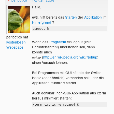
perlbotics
17:57, 21.12.2009
Hallo,
evtl. hilft bereits das
Starten
der
Applikation
im
Hintergrund
?
cppappl &
perlbotics hat
Wenn das
Programm
ein logout (kein
kostenlosen
Herunterfahren!) überstehen soll, dann
Webspace
.
könnte auch
(
http://en.wikipedia.org/wiki/Nohup
)
nohup
einen Versuch lohnen.
Bei Programmen mit GUI könnte der Switch -
iconic (oder ähnlich) vorhanden sein, der die
Applikation minimiert startet.
Auch denkbar: non-GUI-Applikation aus xterm
heraus minimiert starten:
xterm -iconic -e cppappl &