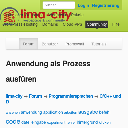
Login
Registrierung
kostenloser Webspace
Webhosting-Pakete
WordPress-Hosting
Domains
Cloud-VPS
Community
Hilfe
Forum
Benutzer
Promowall
Tutorials
Anwendung als Prozess
ausfüren
lima-city
→
Forum
→
Programmiersprachen
→
C/C++ und
D
ausgabe
applikation
anwendung
befehl
ansehen
arbeiten
code
hintergrund
datei
eingabe
experiment
fehler
klicken