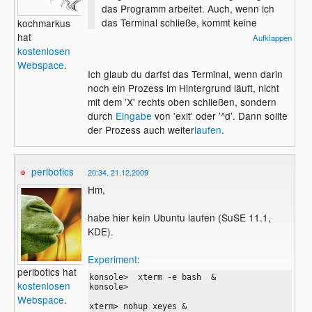
das Programm arbeitet. Auch, wenn ich
das Terminal schließe, kommt keine
kochmarkus
Meldung, dass noch ein Prozess aktiv ist.
hat
Aufklappen
Leider beendet sich dieser, sobald ich das
kostenlosen
Terminal schließe, folglich kann das
Webspace
.
Ich glaub du darfst das Terminal, wenn darin
Programm nicht mehr arbeiten, und es
noch ein Prozess im Hintergrund läuft, nicht
bringt mich nichts.
mit dem 'X' rechts oben schließen, sondern
durch
Eingabe
von 'exit' oder '^d'. Dann sollte
der Prozess auch weiter
laufen
.
perlbotics
20:34, 21.12.2009
Hm,
habe hier kein Ubuntu laufen (SuSE 11.1,
KDE).
Experiment
:
perlbotics hat
konsole>  xterm -e bash  &                    
kostenlosen
konsole> 

Webspace
.
xterm> nohup xeyes &
