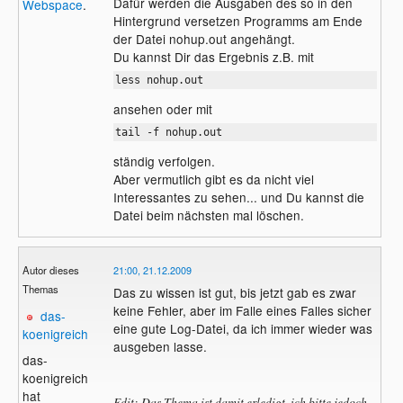
Dafür werden die Ausgaben des so in den
Webspace
.
Hintergrund versetzen Programms am Ende
der Datei nohup.out angehängt.
Du kannst Dir das Ergebnis z.B. mit
less nohup.out
ansehen oder mit
tail -f nohup.out
ständig verfolgen.
Aber vermutlich gibt es da nicht viel
Interessantes zu sehen... und Du kannst die
Datei beim nächsten mal löschen.
Autor dieses
21:00, 21.12.2009
Themas
Das zu wissen ist gut, bis jetzt gab es zwar
keine Fehler, aber im Falle eines Falles sicher
das-
eine gute Log-Datei, da ich immer wieder was
koenigreich
ausgeben lasse.
das-
koenigreich
hat
Edit: Das Thema ist damit erledigt, ich bitte jedoch