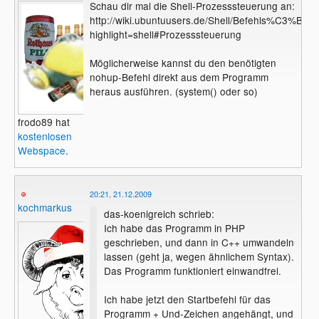
Schau dir mal die Shell-Prozesssteuerung an:
http://wiki.ubuntuusers.de/Shell/Befehls%C3%BCbe
highlight=shell#Prozesssteuerung
Möglicherweise kannst du den benötigten
nohup-Befehl direkt aus dem Programm
heraus ausführen. (system() oder so)
frodo89 hat
kostenlosen
Webspace
.
20:21, 21.12.2009
kochmarkus
das-koenigreich schrieb:
Ich habe das Programm in PHP
geschrieben, und dann in C++ umwandeln
lassen (geht ja, wegen ähnlichem Syntax).
Das Programm funktioniert einwandfrei.
Ich habe jetzt den Startbefehl für das
Programm + Und-Zeichen angehängt, und