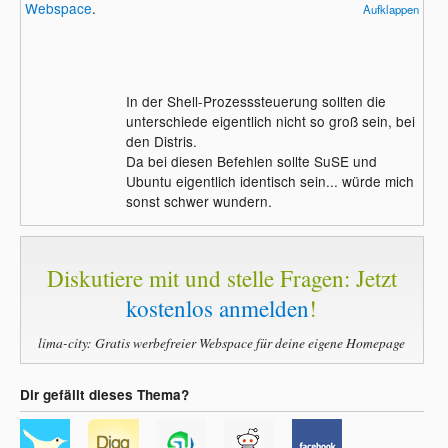
Webspace
.
Aufklappen
xterm>
Beim Klicken auf (X) des xterms wir dieses
geschlossen, aber xeyes läuft weiter.
In der Shell-Prozesssteuerung sollten die
Rätselhaft... (was der OP beschreibt).
unterschiede eigentlich nicht so groß sein, bei
Vielleicht ein Fall für startproc?
den Distris.
Da bei diesen Befehlen sollte SuSE und
Ubuntu eigentlich identisch sein... würde mich
sonst schwer wundern.
Diskutiere mit und stelle Fragen: Jetzt
kostenlos anmelden
!
lima-city: Gratis werbefreier Webspace für deine eigene Homepage
Dir gefällt dieses Thema?