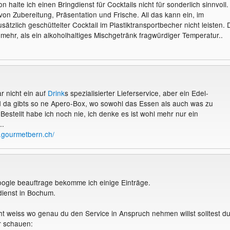
halte ich einen Bringdienst für Cocktails nicht für sonderlich sinnvoll.
 von Zubereitung, Präsentation und Frische. All das kann ein, im
sätzlich geschüttelter Cocktail im Plastiktransportbecher nicht leisten. 
 mehr, als ein alkoholhaltiges Mischgetränk fragwürdiger Temperatur..
r nicht ein auf
Drink
s spezialisierter Lieferservice, aber ein Edel-
d da gibts so ne Apero-Box, wo sowohl das Essen als auch was zu
. Bestellt habe ich noch nie, ich denke es ist wohl mehr nur ein
..
.gourmetbern.ch/
ogle beauftrage bekomme ich einige Einträge.
rdienst in Bochum.
t weiss wo genau du den Service in Anspruch nehmen willst solltest d
r schauen: