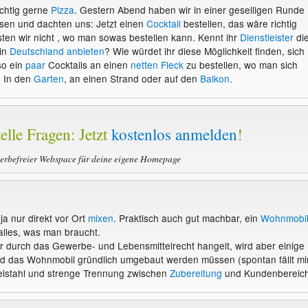
ichtig gerne
Pizza
. Gestern Abend haben wir in einer geselligen Runde
n und dachten uns: Jetzt einen
Cocktail
bestellen, das wäre richtig
sten wir nicht , wo man sowas bestellen kann. Kennt ihr
Dienstleister
di
in
Deutschland
anbieten
? Wie würdet ihr diese Möglichkeit finden, sich
so ein
paar
Cocktails an einen
netten Fleck
zu bestellen, wo man sich
? In den
Garten
, an einen Strand oder auf den
Balkon
.
elle Fragen: Jetzt
kostenlos anmelden
!
werbefreier Webspace für deine eigene Homepage
 ja nur direkt vor Ort
mixen
. Praktisch auch gut machbar, ein
Wohnmobi
 alles, was man braucht.
r durch das Gewerbe- und Lebensmittelrecht hangelt, wird aber einige
d das Wohnmobil gründlich umgebaut werden müssen (spontan fällt mi
elstahl und strenge Trennung zwischen
Zubereitung
und Kundenbereic