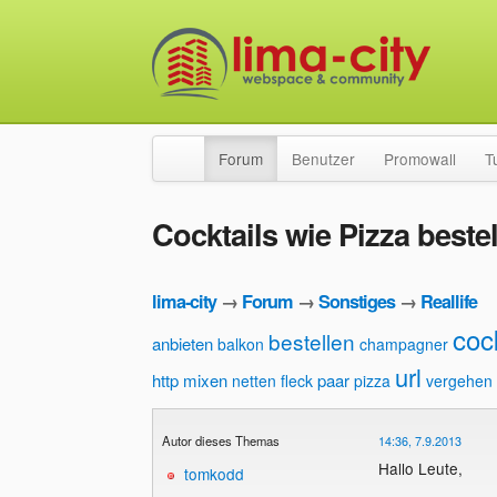
Forum
Benutzer
Promowall
T
Cocktails wie Pizza beste
lima-city
→
Forum
→
Sonstiges
→
Reallife
cock
bestellen
anbieten
balkon
champagner
url
http
mixen
paar
netten fleck
pizza
vergehen
Autor dieses Themas
14:36, 7.9.2013
Hallo Leute,
tomkodd