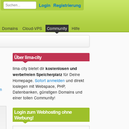
Login
Registrierung
Domains
Cloud-VPS
Community
Hilfe
Über lima-city
lima-city bietet dir
kostenlosen und
für Deine
werbefreien Speicherplatz
Homepage.
Sofort anmelden
und direkt
loslegen mit Webspace, PHP,
en
Datenbanken, günstigen Domains und
einer tollen Community!
Login zum Webhosting ohne
Werbung!