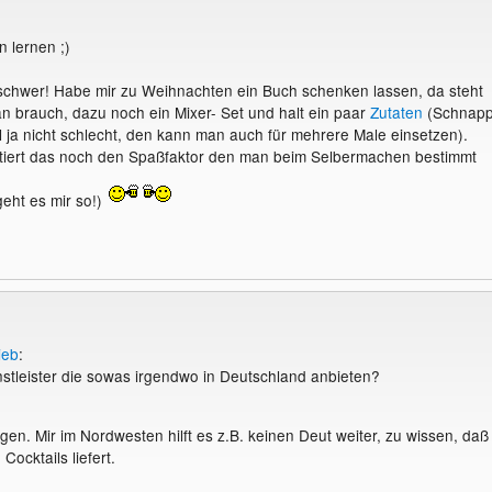
n lernen ;)
ht schwer! Habe mir zu Weihnachten ein Buch schenken lassen, da steht
an brauch, dazu noch ein Mixer- Set und halt ein paar
Zutaten
(Schnap
l ja nicht schlecht, den kann man auch für mehrere Male einsetzen).
iert das noch den Spaßfaktor den man beim Selbermachen bestimmt
geht es mir so!)
ieb
:
nstleister die sowas irgendwo in Deutschland anbieten?
gen. Mir im Nordwesten hilft es z.B. keinen Deut weiter, zu wissen, daß 
ocktails liefert.