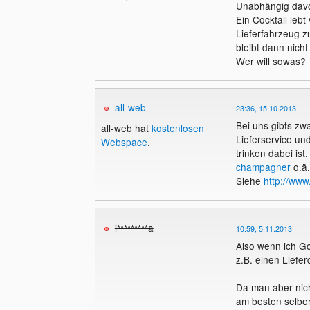
Unabhängig davon 
Ein Cocktail lebt
Lieferfahrzeug zu
bleibt dann nicht
Wer will sowas?
all-web
23:36, 15.10.2013
Bei uns gibts zwa
all-web hat
kostenlosen
Lieferservice un
Webspace
.
trinken dabei ist
champagner
o.ä.
Siehe
http://www
i*********a
10:59, 5.11.2013
Also wenn ich Go
z.B. einen Liefe
Da man aber nich
am besten selbe