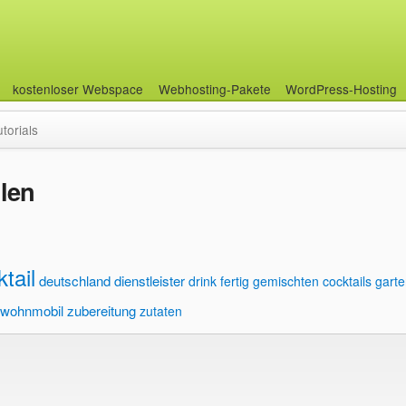
kostenloser Webspace
Webhosting-Pakete
WordPress-Hosting
utorials
llen
tail
deutschland
dienstleister
drink
fertig gemischten cocktails
gart
wohnmobil
zubereitung
zutaten