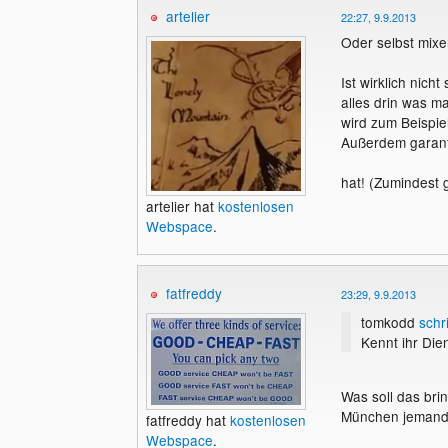
artelier
22:27, 9.9.2013
Oder selbst mixe
Ist wirklich nic
alles drin was m
wird zum Beispie
Außerdem garant
hat! (Zumindest 
artelier hat
kostenlosen
Webspace
.
fatfreddy
23:29, 9.9.2013
tomkodd
schr
Kennt ihr Die
Was soll das brin
München jemand C
fatfreddy hat
kostenlosen
Webspace
.