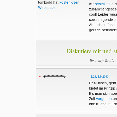
tomkodd hat
kostenlosen
wir
bestellen
ja r
Webspace
.
zusammengesesse
cool! Leider wus
sowas irgendwo 
Abends einfach 
gerade befindet
Diskutiere mit und st
lima-city: Gratis 
s**************3
18:21, 8.9.2013
Realistisch, geht
bietet im Prinzip
Bis man sich abe
Zeit
vergehen
un
ein: Küche in Ed