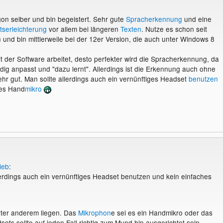
on selber und bin begeistert. Sehr gute
Spracherkennung
und eine
tserleichterung
vor allem bei längeren
Texten
. Nutze es schon seit
und bin mittlerweile bei der 12er Version, die auch unter Windows 8
t der Software arbeitet, desto perfekter wird die Spracherkennung, da
dig anpasst und "dazu lernt". Allerdings ist die Erkennung auch ohne
hr gut. Man sollte allerdings auch ein vernünftiges Headset
benutzen
hes Hand
mikro
ieb
:
lerdings auch ein vernünftiges Headset benutzen und kein einfaches
nter anderem liegen. Das
Mikrophon
e sei es ein Handmikro oder das
ets sollte auf jeden Fall richtig zum Mund hin ausgerichtet sein.