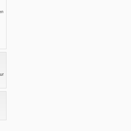
en
ur