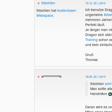
thbohlen
15:12, 22.1.2013
Ich benutze Drag
thbohlen hat
kostenlosen
ungemeine
Arbei
Webspace
.
mehreren Jahren 
Perfekt läuft.
Je länger man mi
Dragon sich stän
Training
schon se
und kein einfac
Gruß
Thomas
s*************h
16:09, 22.1.2013
thbohlen
schr
Man sollte al
Handmikro
Daran wird es u
Mikro eines Heads