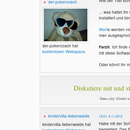
Wie der Titel sc
der-pokercoach
... was haltet Ih
installiert und bi
Wort
e werden ni
man ausgesproch
der-pokercoach hat
: Ich finde
Farzit
kostenlosen Webspace
.
mit diese Softw
Oder könnt Ihr m
Diskutiere mit und st
lima-city: Gratis 
kindervilla-liebenwalde
12:01, 9.11.2012
Habe mit der Sof
kindervilla-liebenwalde hat
begeistert. Das 