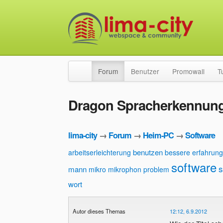
Forum
Benutzer
Promowall
T
Dragon Spracherkennun
lima-city
→
Forum
→
Heim-PC
→
Software
benutzen
arbeitserleichterung
bessere erfahrun
software
s
mann
mikro
mikrophon
problem
wort
Autor dieses Themas
12:12, 6.9.2012