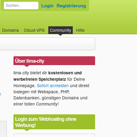
Login
Registrierung
Domains
Cloud-VPS
Community
Hilfe
Über lima-city
lima-city bietet dir
kostenlosen und
für Deine
werbefreien Speicherplatz
Homepage.
Sofort anmelden
und direkt
loslegen mit Webspace, PHP,
n
Datenbanken, günstigen Domains und
s
einer tollen Community!
Login zum Webhosting ohne
Werbung!