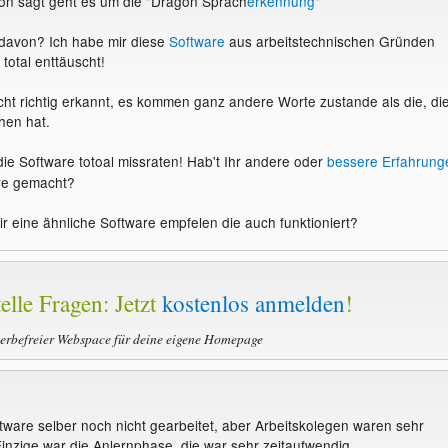
hon sagt geht es um die "Dragon Sprach
erkennung
"
r davon? Ich habe mir diese
Software
aus arbeitstechnischen Gründen
n total enttäuscht!
cht richtig erkannt, es kommen ganz andere Worte zustande als die, di
en hat.
 die Software totoal missraten! Hab't Ihr andere oder
bessere Erfahrung
are gemacht?
ir eine ähnliche Software empfelen die auch funktioniert?
elle Fragen: Jetzt
kostenlos anmelden
!
werbefreier Webspace für deine eigene Homepage
tware selber noch nicht gearbeitet, aber Arbeitskolegen waren sehr
Einzige war die Anlernphase, die war sehr zeitaufwendig.