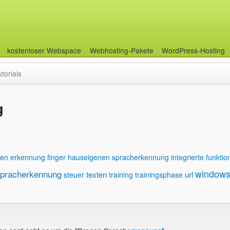
kostenloser Webspace
Webhosting-Pakete
WordPress-Hosting
utorials
g
gen
erkennung
finger
hauseigenen spracherkennung
integrierte funktio
window
pracherkennung
texten
url
steuer
training
trainingsphase