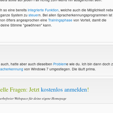
h so eine bereits
integrierte Funktion
, welche auch die Möglichkeit neb
 ganze System zu
steuer
n. Bei allen Spracherkennungsprogrammen ist
chon öfters angesprochen eine
Trainingsphase
von Vorteil, damit die
n deine Stimme "gewöhnen" kann.
 auch, hatte aber auch dieselben
Problem
e wie du. Ich bin dann doch z
racherkennung
von Windows 7 umgestiegen. Die läuft prima.
elle Fragen: Jetzt
kostenlos anmelden
!
werbefreier Webspace für deine eigene Homepage