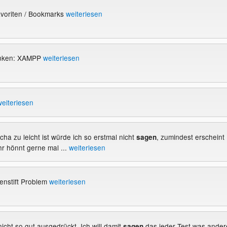
avoriten / Bookmarks
weiterlesen
enken: XAMPP
weiterlesen
weiterlesen
cha zu leicht ist würde ich so erstmal nicht
, zumindest erscheint
sagen
Ihr hönnt gerne mal ...
weiterlesen
enstift Problem
weiterlesen
nicht so gut ausgedrückt. Ich will damit
das jeder Test was ander
sagen