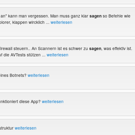
e an" kann man vergessen. Man muss ganz klar
so Befehle wie
sagen
plorer, klappen wircklich ...
weiterlesen
Firewall steuern.. An Scannern ist es schwer zu
, was effektiv ist.
sagen
f die AVTests stützen ...
weiterlesen
 eines Botnets?
weiterlesen
nktioniert diese App?
weiterlesen
struktur
weiterlesen