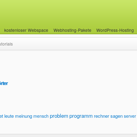
kostenloser Webspace
Webhosting-Pakete
WordPress-Hosting
utorials
rter
problem
programm
et
leute
meinung
rechner
sagen
mensch
server