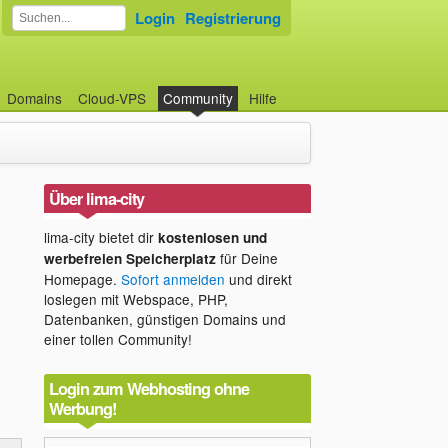
Login
Registrierung
Domains
Cloud-VPS
Community
Hilfe
Über lima-city
lima-city bietet dir
kostenlosen und
für Deine
werbefreien Speicherplatz
Homepage.
Sofort anmelden
und direkt
loslegen mit Webspace, PHP,
Datenbanken, günstigen Domains und
einer tollen Community!
Login zum Webhosting ohne
Werbung!