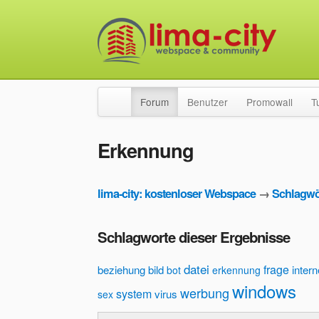
Forum
Benutzer
Promowall
T
Erkennung
lima-city: kostenloser Webspace
→
Schlagwö
Schlagworte dieser Ergebnisse
datei
frage
beziehung
bild
intern
bot
erkennung
windows
werbung
system
virus
sex