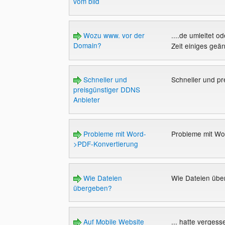
vom bild
Wozu www. vor der
....de umleitet 
Domain?
Zeit einiges geän
Schneller und
Schneller und p
preisgünstiger DDNS
Anbieter
Probleme mit Word-
Probleme mit W
>PDF-Konvertierung
Wie Dateien
Wie Dateien üb
übergeben?
Auf Mobile Website
... hatte verges