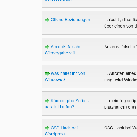
Offene Beziehungen
... recht ;) thunf
über einen von di
Amarok: falsche
Amarok: falsche
Wiedergabezeit
Was haltet ihr von
... Anraten ein
Windows 8
mag, wird Window
Können php Scripts
... mein reg scrip
parallel laufen?
platzhaltern ent
CSS-Hack bei
CSS-Hack bei W
Wordpress