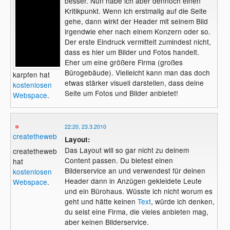
besser. Nun habe ich aber dennoch einen
Kritikpunkt. Wenn ich erstmalig auf die Seite
gehe, dann wirkt der Header mit seinem Bild
irgendwie eher nach einem Konzern oder so.
Der erste Eindruck vermittelt zumindest nicht,
dass es hier um Bilder und Fotos handelt.
Eher um eine größere Firma (großes
Bürogebäude). Vielleicht kann man das doch
karpfen hat
etwas stärker visuell darstellen, dass deine
kostenlosen
Seite um Fotos und Bilder anbietet!
Webspace
.
22:20, 23.3.2010
createtheweb
Layout:
Das Layout will so gar nicht zu deinem
createtheweb
Content passen. Du bietest einen
hat
Bilderservice an und verwendest für deinen
kostenlosen
Header dann in Anzügen gekleidete Leute
Webspace
.
und ein Bürohaus. Wüsste ich nicht worum es
geht und hätte keinen
Text
, würde ich denken,
du seist eine Firma, die vieles anbieten mag,
aber keinen Bilderservice.