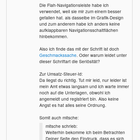
Die Flah-Navigationsleiste habe ich
Zudem solltest du nicht nur ganz schnell
verwendet, weil sie mir zum einem besser
Schriftgröße, sondern auch Schriftart
gefallen hat. als dasselbe im Grafik-Design
wechseln, im unteren Teil ist diese nämlich
und zum anderem habe ich anders keine
sehr Comic-ähnlich, wodurch ein großer
aufklappbaren Navigationsschaltflächen
Teil der Seriösität leidet.
hinbekommen.
Schon allein wegen solchen Aspekten
Also ich finde das mit der Schrift ist doch
lohnt es sich immer ein bisschen HTML &
Geschmackssache
. Oder warum leidet unter
CSS zu lernen und seine Seiten selbst zu
dieser Schriftart die Seriösität?
gestalten, anstatt auf Software wie
NetObjects Fusion 9 for Windows
Zur Umsatz-Steuer-Id:
zurückzugreifen.
Da liegst du richtig. Tut mir leid, nur leider ist
mein Amt etwas langsam und ich warte immer
Und wenn ich mich nicht irre brauchst du
noch auf die Unterlagen, obwohl ich
doch, wenn du etwas zum Verkauf
angemeldt und registriert bin. Also keine
anbietest auch Angaben zur Umsatz-
Angst es hat alles seine Ordnung.
Steuer-Id, etc. im Impressum, oder?
Somit auch mitsche:
mitsche schrieb:
Weiterhin bekomme ich beim Betrachten
Deiner Seite den Eindruck, dass es sich