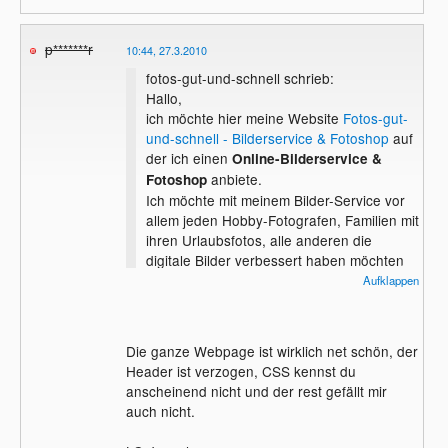
p*******r
10:44, 27.3.2010
fotos-gut-und-schnell schrieb:
Hallo,
ich möchte hier meine Website
Fotos-gut-
und-schnell - Bilderservice & Fotoshop
auf
der ich einen
Online-Bilderservice &
anbiete.
Fotoshop
Ich möchte mit meinem Bilder-Service vor
allem jeden Hobby-Fotografen, Familien mit
ihren Urlaubsfotos, alle anderen die
digitale Bilder verbessert haben möchten
ansprechen und zum anderen biete ich
Aufklappen
auch für jeden etwas, der keine eigenen
Bilder bearbeitet haben möchte, sondern
nur ein Foto-Kalender, Bildschirmschonern
Die ganze Webpage ist wirklich net schön, der
oder einen anderen Foto-Artikel sucht.
Header ist verzogen, CSS kennst du
anscheinend nicht und der rest gefällt mir
Ich
bearbeite, optimiere und verändere
auch nicht.
ganz nach Wunsch.
digitale Fotos
Darüber hinaus biete ich an, aus diesen