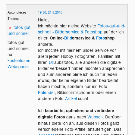
Autor dieses
19:30, 21.3.2010
Themas
Hallo,
ich möchte hier meine Website
Fotos-gut-und-
fotos-gut-
schnell - Bilderservice & Fotoshop
auf der ich
und-schnell
einen
Online-
Bild
erservice &
Foto
shop
fotos-gut-
anbiete.
und-schnell
Ich möchte mit meinem Bilder-Service vor
hat
allem jeden Hobby-Fotografen, Familien mit
kostenlosen
ihren
Url
aubsfotos, alle anderen die digitale
Webspace
.
Bilder verbessert haben möchten ansprechen
und zum anderen biete ich auch für jeden
etwas, der keine eigenen Bilder bearbeitet
haben möchte, sondern nur ein Foto-
Kalender
, Bildschirmschonern oder einen
anderen Foto-
Artikel
sucht.
Ich
bearbeite, optimiere und verändere
ganz nach
Wunsch
. Darüber
digitale Fotos
hinaus biete ich an, aus diesen Fotos ganz
verschiedene Foto-Artikel anzufertigen. Das
Angebot
reicht von traditionellen Foto-Artikeln,