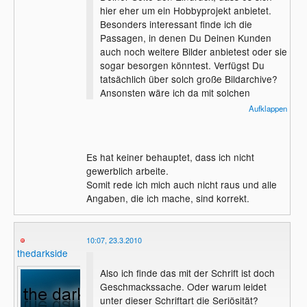
hier eher um ein Hobbyprojekt anbietet.
Besonders interessant finde ich die
Passagen, in denen Du Deinen Kunden
auch noch weitere Bilder anbietest oder sie
sogar besorgen könntest. Verfügst Du
tatsächlich über solch große Bildarchive?
Ansonsten wäre ich da mit solchen
Äußerungen sehr vorsichtig. Sollte es mal
Aufklappen
zu einem Rechtsstreit kommen, kannst Du
dich auf jeden Fall nicht mit Hobbyprojekt
o.ä. rausreden, da dieses Angebot ganz
Es hat keiner behauptet, dass ich nicht
klar gewerblich ist.
gewerblich arbeite.
Somit rede ich mich auch nicht raus und alle
Angaben, die ich mache, sind korrekt.
10:07, 23.3.2010
thedarkside
Also ich finde das mit der Schrift ist doch
Geschmackssache. Oder warum leidet
unter dieser Schriftart die Seriösität?