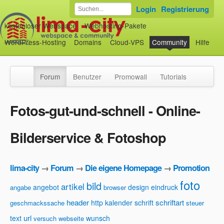
Login
Registrierung
kostenloser Webspace
Webhosting-Pakete
WordPress-Hosting
Domains
Cloud-VPS
Community
Hilfe
Forum
Benutzer
Promowall
Tutorials
Fotos-gut-und-schnell - Online-
Bilderservice & Fotoshop
lima-city
→
Forum
→
Die eigene Homepage
→
Promotion
foto
bild
artikel
angebot
design
eindruck
angabe
browser
header
schriftart
http
kalender
schrift
geschmackssache
steuer
url
text
wunsch
versuch
webseite