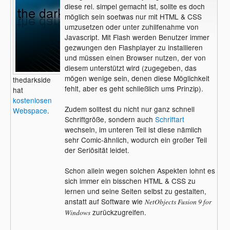
diese rel. simpel gemacht ist, sollte es doch
möglich sein soetwas nur mit HTML & CSS
umzusetzen oder unter zuhilfenahme von
Javascript. Mit Flash werden Benutzer immer
gezwungen den Flashplayer zu installieren
und müssen einen Browser nutzen, der von
diesem unterstützt wird (zugegeben, das
mögen wenige sein, denen diese Möglichkeit
thedarkside
fehlt, aber es geht schließlich ums Prinzip).
hat
kostenlosen
Zudem solltest du nicht nur ganz schnell
Webspace
.
Schriftgröße, sondern auch
Schriftart
wechseln, im unteren Teil ist diese nämlich
sehr Comic-ähnlich, wodurch ein großer Teil
der Seriösität leidet.
Schon allein wegen solchen Aspekten lohnt es
sich immer ein bisschen HTML & CSS zu
lernen und seine Seiten selbst zu gestalten,
anstatt auf Software wie
NetObjects Fusion 9 for
zurückzugreifen.
Windows