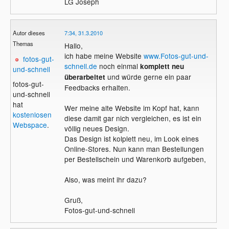
LG Joseph
Fotos ganz verschiedene Foto-Artikel
anzufertigen. Das Angebot reicht von
traditionellen Foto-Artikeln, wie Foto-Alben,
Autor dieses
7:34, 31.3.2010
Foto-Kalender etc. bis hin zu digitalen
Themas
Hallo,
Medien, wie Bildsschirmschoner,
ich habe meine Website
www.Fotos-gut-und-
Desktophintergründe, Handy-
fotos-gut-
schnell.de
noch einmal
komplett neu
Hintergrundbilder, digitale Fotoalben etc.
und-schnell
und würde gerne ein paar
überarbeitet
Ich stelle euch eure Artikel ganz nach
fotos-gut-
Feedbacks erhalten.
Wunsch zusammen. Natürlich bearbeite ich
und-schnell
die Bilder auch einfach, ohne Foto-Artikel
hat
Wer meine alte Website im Kopf hat, kann
anzufertigen.
kostenlosen
diese damit gar nich vergleichen, es ist ein
Webspace
.
völlig neues Design.
Wer keine eigenen Bilder zur Verfügung
Das Design ist kolplett neu, im Look eines
hat, aber trotzdem einen Foto-Kalender,
Online-Stores. Nun kann man Bestellungen
Bildschirmschoner, Poster oder einen
per Bestellschein und Warenkorb aufgeben,
sonstigen Foto-Artikel erwerben möchte,
kann sich von meinen eigenen Bildern
Also, was meint ihr dazu?
welche aussuchen.
Schaut euch doch einfach mal um, ihr
Gruß,
werdet garantiert auch etwas für euch
Fotos-gut-und-schnell
finden.