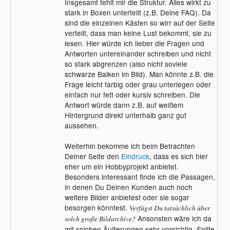
Insgesamt fehlt mir die Struktur. Alles wirkt zu
stark in Boxen unterteilt (z.B. Deine FAQ). Da
sind die einzelnen Kästen so wirr auf der Seite
verteilt, dass man keine Lust bekommt, sie zu
lesen. Hier würde ich lieber die Fragen und
Antworten untereinander schreiben und nicht
so stark abgrenzen (also nicht soviele
schwarze Balken im Bild). Man könnte z.B. die
Frage leicht farbig oder grau unterlegen oder
einfach nur fett oder kursiv schreiben. Die
Antwort würde dann z.B. auf weißem
Hintergrund direkt unterhalb ganz gut
aussehen.
Weiterhin bekomme ich beim Betrachten
Deiner Seite den
Eindruck
, dass es sich hier
eher um ein Hobbyprojekt anbietet.
Besonders interessant finde ich die Passagen,
in denen Du Deinen Kunden auch noch
weitere Bilder anbietest oder sie sogar
besorgen könntest.
Verfügst Du tatsächlich über
Ansonsten wäre ich da
solch große Bildarchive?
mit solchen Äußerungen sehr vorsichtig. Sollte