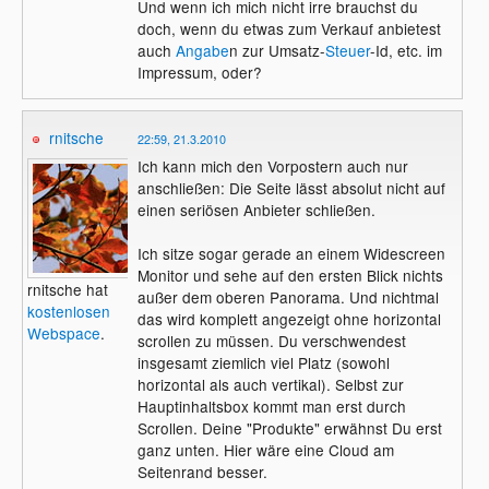
Und wenn ich mich nicht irre brauchst du
doch, wenn du etwas zum Verkauf anbietest
auch
Angabe
n zur Umsatz-
Steuer
-Id, etc. im
Impressum, oder?
rnitsche
22:59, 21.3.2010
Ich kann mich den Vorpostern auch nur
anschließen: Die Seite lässt absolut nicht auf
einen seriösen Anbieter schließen.
Ich sitze sogar gerade an einem Widescreen
Monitor und sehe auf den ersten Blick nichts
rnitsche hat
außer dem oberen Panorama. Und nichtmal
kostenlosen
das wird komplett angezeigt ohne horizontal
Webspace
.
scrollen zu müssen. Du verschwendest
insgesamt ziemlich viel Platz (sowohl
horizontal als auch vertikal). Selbst zur
Hauptinhaltsbox kommt man erst durch
Scrollen. Deine "Produkte" erwähnst Du erst
ganz unten. Hier wäre eine Cloud am
Seitenrand besser.