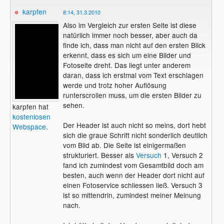
Ich hoffe die Seite gefällt euch.
karpfen
Ich bin für jeden Vorschlag und
8:14, 31.3.2010
Verbesserungen offen.
Also im Vergleich zur ersten Seite ist diese
natürlich immer noch besser, aber auch da
Gruß,
finde ich, dass man nicht auf den ersten Blick
Fotos-gut-und-schnell
erkennt, dass es sich um eine Bilder und
Fotoseite dreht. Das liegt unter anderem
daran, dass ich erstmal vom Text erschlagen
werde und trotz hoher Auflösung
runterscrollen muss, um die ersten Bilder zu
sehen.
karpfen hat
kostenlosen
Der Header ist auch nicht so meins, dort hebt
Webspace
.
sich die graue Schrift nicht sonderlich deutlich
vom Bild ab. Die Seite ist einigermaßen
strukturiert. Besser als
Versuch
1, Versuch 2
fand ich zumindest vom Gesamtbild doch am
besten, auch wenn der Header dort nicht auf
einen Fotoservice schliessen ließ. Versuch 3
ist so mittendrin, zumindest meiner Meinung
nach.