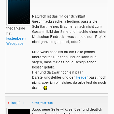
Natürlich ist das mit der Schriftart
Geschmackssache, allerdings passte die
Schriftart meines Erachtens nach nicht zum
thedarkside
Gesammtbild der Seite und machte einen eher
hat
kindischen Eindruck - was zu so einem Projekt
kostenlosen
nicht ganz so gut passt, oder?
Webspace
.
Mitlerweile scheinst du die Seite jedoch
überarbeitet zu haben und ich kann nun
sagen, dass mir das neue Design schon
besser gefällt.
Hier und da zwar noch ein paar
Darstellungsfehler und der
Header
passt noch
nicht, aber ich bin sicher, da arbeitest du noch
drann.
karpfen
10:13, 23.3.2010
Jupp, neue Seite wirkt seriöser und deutlich