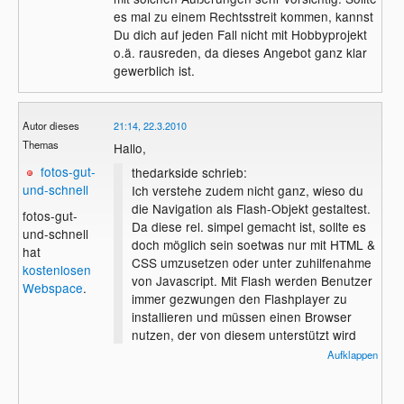
es mal zu einem Rechtsstreit kommen, kannst
Du dich auf jeden Fall nicht mit Hobbyprojekt
o.ä. rausreden, da dieses Angebot ganz klar
gewerblich ist.
Autor dieses
21:14, 22.3.2010
Themas
Hallo,
fotos-gut-
thedarkside schrieb:
und-schnell
Ich verstehe zudem nicht ganz, wieso du
die Navigation als Flash-Objekt gestaltest.
fotos-gut-
Da diese rel. simpel gemacht ist, sollte es
und-schnell
doch möglich sein soetwas nur mit HTML &
hat
CSS umzusetzen oder unter zuhilfenahme
kostenlosen
von Javascript. Mit Flash werden Benutzer
Webspace
.
immer gezwungen den Flashplayer zu
installieren und müssen einen Browser
nutzen, der von diesem unterstützt wird
(zugegeben, das mögen wenige sein,
Aufklappen
denen diese Möglichkeit fehlt, aber es geht
schließlich ums Prinzip).