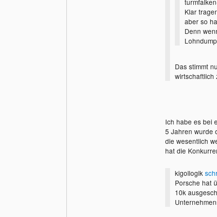
turmfalken
Klar trage
aber so ha
Denn wenn
Lohndumpin
Das stimmt nu
wirtschaftlic
Konkurrenzfäh
Ich habe es bei 
5 Jahren wurde d
die wesentlich we
hat die Konkurren
kigollogik
sch
Porsche hat ü
10k ausgeschü
Unternehmensb