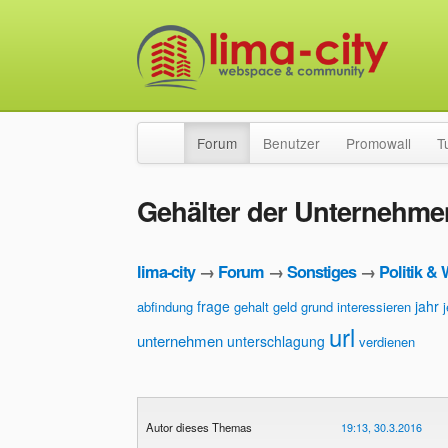
Forum
Benutzer
Promowall
T
Gehälter der Unternehme
lima-city
→
Forum
→
Sonstiges
→
Politik & 
frage
jahr
abfindung
gehalt
geld
grund
interessieren
url
unternehmen
unterschlagung
verdienen
Autor dieses Themas
19:13, 30.3.2016