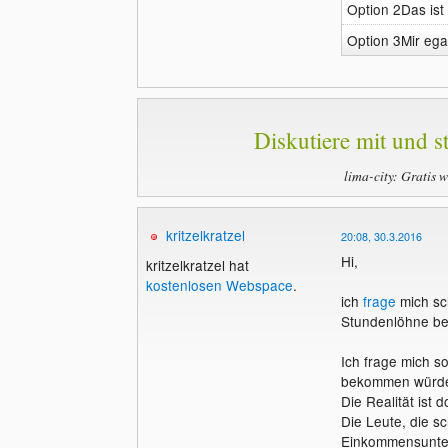
Option 2Das ist
Option 3Mir ega
Diskutiere mit und st
lima-city: Gratis 
kritzelkratzel
20:08, 30.3.2016
Hi,
kritzelkratzel hat
kostenlosen Webspace
.
ich
frage
mich sch
Stundenlöhne be
Ich frage mich s
bekommen würd
Die Realität ist d
Die Leute, die 
Einkommensunter