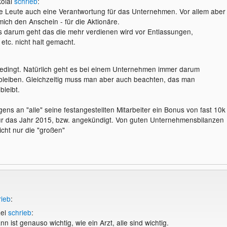
kolai
schrieb
:
ie Leute auch eine Verantwortung für das Unternehmen. Vor allem aber
mich den Anschein - für die Aktionäre.
 darum geht das die mehr verdienen wird vor Entlassungen,
tc. nicht halt gemacht.
edingt. Natürlich geht es bei einem Unternehmen immer darum
u bleiben. Gleichzeitig muss man aber auch beachten, das man
bleibt.
ens an "alle" seine festangestellten Mitarbeiter ein Bonus von fast 10k
ür das Jahr 2015, bzw. angekündigt. Von guten Unternehmensbilanzen
nicht nur die "großen"
rieb
:
zel
schrieb
:
n ist genauso wichtig, wie ein Arzt, alle sind wichtig.