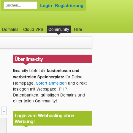
Login
Registrierung
Domains
Cloud-VPS
Community
Hilfe
Über lima-city
lima-city bietet dir
kostenlosen und
für Deine
werbefreien Speicherplatz
Homepage.
Sofort anmelden
und direkt
loslegen mit Webspace, PHP,
Datenbanken, günstigen Domains und
einer tollen Community!
»
Login zum Webhosting ohne
Werbung!