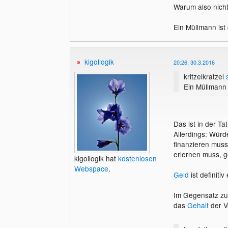
Warum also nicht 
Ein Müllmann ist 
kigollogik
20:26, 30.3.2016
kritzelkratzel
Ein Müllmann i
Das ist in der Ta
Allerdings: Würd
finanzieren muss
erlernen muss, g
kigollogik hat
kostenlosen
Webspace
.
Geld
ist definitiv
Im Gegensatz zu 
das
Gehalt
der V