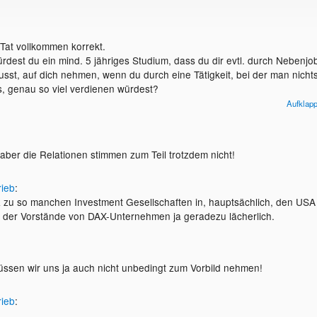
 Tat vollkommen korrekt.
ürdest du ein mind. 5 jähriges Studium, dass du dir evtl. durch Nebenjo
usst, auf dich nehmen, wenn du durch eine Tätigkeit, bei der man nicht
, genau so viel verdienen würdest?
Aufklap
itiv ein Anreiz sich weiter zu entwickeln. Natürlich nicht nur.
 aber die Relationen stimmen zum Teil trotzdem nicht!
rieb
:
 zu so manchen Investment Gesellschaften in, hauptsächlich, den USA
t der Vorstände von DAX-Unternehmen ja geradezu lächerlich.
ssen wir uns ja auch nicht unbedingt zum Vorbild nehmen!
rieb
: