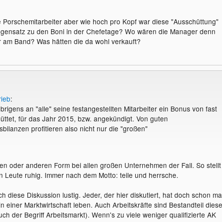
e Porschemitarbeiter aber wie hoch pro Kopf war diese "Ausschüttung"
egensatz zu den Boni in der Chefetage? Wo wären die Manager denn
r am Band? Was hätten die da wohl verkauft?
rieb
:
brigens an "alle" seine festangestellten Mitarbeiter ein Bonus von fast
ttet, für das Jahr 2015, bzw. angekündigt. Von guten
ilanzen profitieren also nicht nur die "großen"
inen oder anderen Form bei allen großen Unternehmen der Fall. So stellt
n Leute ruhig. Immer nach dem Motto: teile und herrsche.
ch diese Diskussion lustig. Jeder, der hier diskutiert, hat doch schon ma
in einer Marktwirtschaft leben. Auch Arbeitskräfte sind Bestandteil dies
h der Begriff Arbeitsmarkt). Wenn's zu viele weniger qualifizierte AK