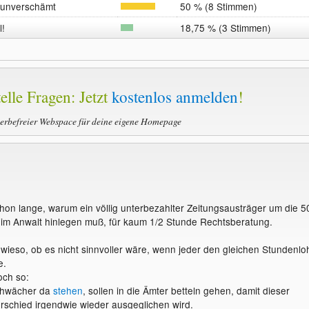
 unverschämt
50 % (8 Stimmen)
l!
18,75 % (3 Stimmen)
elle Fragen: Jetzt
kostenlos anmelden
!
werbefreier Webspace für deine eigene Homepage
on lange, warum ein völlig unterbezahlter Zeitungsausträger um die 5
im Anwalt hinlegen muß, für kaum 1/2 Stunde Rechtsberatung.
owieso, ob es nicht sinnvoller wäre, wenn jeder den gleichen Stundenlo
e.
och so:
schwächer da
stehen
, sollen in die Ämter betteln gehen, damit dieser
schied irgendwie wieder ausgeglichen wird.