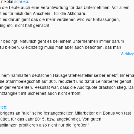
-nikolai
schrieb
:
n die Leute auch eine Verantwortung für das Unternehmen. Vor allem
t es für mich den Anschein - für die Aktionäre.
 es darum geht das die mehr verdienen wird vor Entlassungen,
g etc. nicht halt gemacht.
r bedingt. Natürlich geht es bei einem Unternehmen immer darum
h zu bleiben. Gleichzeitig muss man aber auch beachten, das man
ig bleibt.
Aufklap
einem namhaften deutschen Hausgerätehersteller selber erlebt: innerha
ie Stammbelegschaft auf 30% reduziert und dafür Leiharbeiter geholt
niger verdienten. Resultat war, dass die Auditquote drastisch stieg. Da
zfähigkeit mit Sicherheit auch nicht erhöht!
rieb
:
brigens an "alle" seine festangestellten Mitarbeiter ein Bonus von fast
ttet, für das Jahr 2015, bzw. angekündigt. Von guten
ilanzen profitieren also nicht nur die "großen"