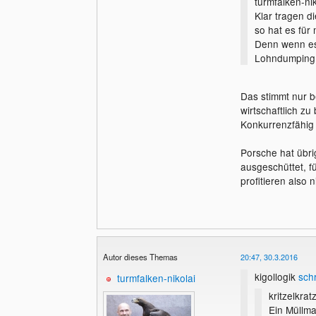
turmfalken-ni
Klar tragen d
so hat es für 
Denn wenn es
Lohndumping e
Das stimmt nur b
wirtschaftlich z
Konkurrenzfähig 
Porsche hat übrig
ausgeschüttet, f
profitieren also 
Autor dieses Themas
20:47, 30.3.2016
kigollogik
sch
turmfalken-nikolai
kritzelkrat
Ein Müllman