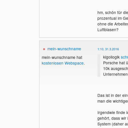
hm, schön für di
prozentual im G
ohne die Arbeite
Luftblasen?
mein-wunschname
1:10, 31.3.2016
kigollogik
sch
mein-wunschname hat
Porsche hat ü
kostenlosen Webspace
.
10k ausgeschü
Unternehmensb
Das ist in der e
man die wichtige
Irgendwie finde i
gehört, dass wir 
System (daher auc