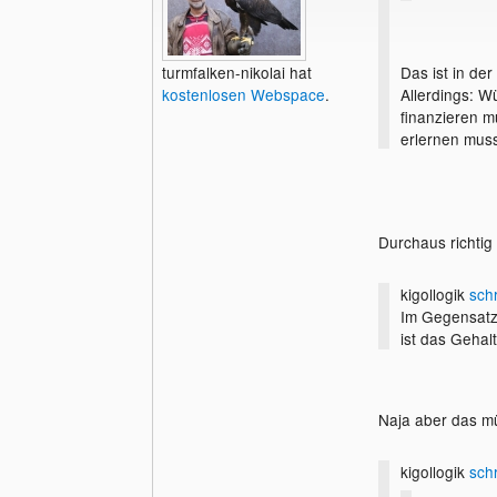
Das ist in der
turmfalken-nikolai hat
Allerdings: W
kostenlosen Webspace
.
finanzieren m
erlernen muss
Geld ist defin
Durchaus richtig
kigollogik
sch
Im Gegensatz
ist das Gehal
Naja aber das mü
kigollogik
sch