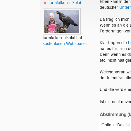
Eben kam in den 
turmfalken-nikolai
deutscher
Unter
Da frag ich mich,
Wenn es an die L
Forderungen von
turmfalken-nikolai hat
Klar tragen die
L
kostenlosen Webspace
.
hat es für mich d
Denn wenn es da
etc. nicht halt g
Welche Verantwo
der Intensivstat
Und die verdien
Ist mir echt unve
Abstimmung (M
Option 1Das ist