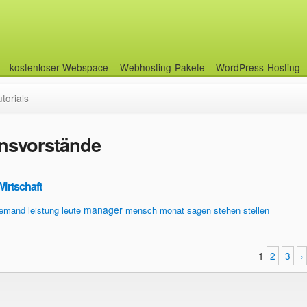
kostenloser Webspace
Webhosting-Pakete
WordPress-Hosting
utorials
nsvorstände
Wirtschaft
manager
jemand
leistung
leute
mensch
monat
sagen
stehen
stellen
1
2
3
›