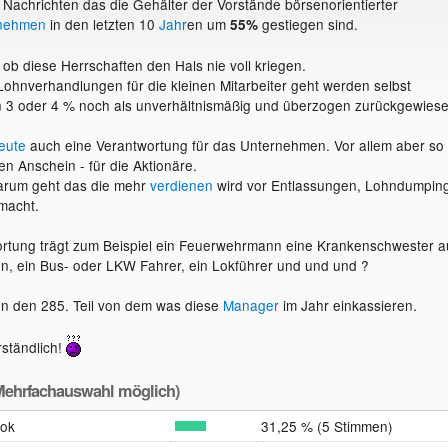
Nachrichten das die Gehälter der Vorstände börsenorientierter
nehmen
in den letzten 10
Jahr
en um
gestiegen sind.
55%
 ob diese Herrschaften den Hals nie voll kriegen.
ohnverhandlungen für die kleinen Mitarbeiter geht werden selbst
 3 oder 4 % noch als unverhältnismäßig und überzogen zurückgewiese
eute
auch eine Verantwortung für das Unternehmen. Vor allem aber so
en Anschein - für die Aktionäre.
rum geht das die mehr
verdienen
wird vor Entlassungen, Lohndumpin
emacht.
rtung trägt zum Beispiel ein Feuerwehrmann eine Krankenschwester a
ion, ein Bus- oder LKW Fahrer, ein Lokführer und und und ?
en den 285. Teil von dem was diese
Manager
im Jahr einkassieren.
rständlich!
ehrfachauswahl möglich)
 ok
31,25 % (5 Stimmen)