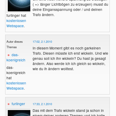
( => länger Lichtbögen zu erzeugen) musst du
deine Eingansspannung oder / und deinen
Trafo ändern.
furlinger hat
kostenlosen
Webspace
.
Autor dieses
17:02, 2.1.2010
Themas
In diesem Moment gibt es noch garkeinen
Trafo. Diesen müsste ich erst wickeln. Und wie
das-
genau soll ich ihn wickeln? Du hast ja gesagt
koenigreich
ändern. Also werde ich ich gleich so wickeln,
das-
wie du ih ändern wolltest.
koenigreich
hat
kostenlosen
Webspace
.
furlinger
17:33, 2.1.2010
Das mit dem Trafo wickeln stand ja schon in
einem deiner anderen Themen und ich halte