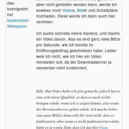
das-
aber nicht gehiolfen werden kann, werde ich
koenigreich
sowieso noch
Video
s,
Bild
er und Schaltpläne
hat
hochladen. Diese werde ich dann auch hier
kostenlosen
verlinken.
Webspace
.
Ich suche schnelle meine Kamera, und mache
ein Video davon. Also es sind ganz viele Blitze
pro Sekunde, wie ich bereits im
Eröffnungsbeitrag geschrieben habe. Leider
weis ich nicht, wie ich hier ein Video
reinstellen soll, da der Downloadserver ja
momentan nicht funktioniert.
Edit: Das Video habe ich jetzt gemacht, jedoch hat es
eine echt miese Qualität, so dass es auch nichts
bringen würde, wenn ich es zeigen könnte, also wenn
der Downloadserver gehen würde. Ich mache lieber
eine paar Bilder, dann seht ihr zwar nicht, dass es
funktioniert, aber wenn es nicht funktionieren würde,
hätte es ja wenig Sinn, dass ich das hier
frage
.