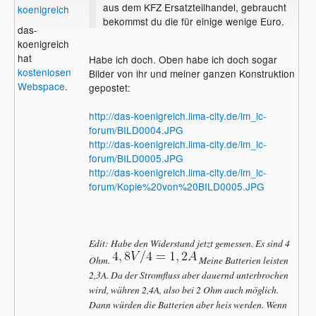
aus dem KFZ Ersatzteilhandel, gebraucht
koenigreich
bekommst du die für einige wenige Euro.
das-
koenigreich
hat
Habe ich doch. Oben habe ich doch sogar
kostenlosen
Bilder von ihr und meiner ganzen Konstruktion
Webspace
.
gepostet:
http://das-koenigreich.lima-city.de/im_lc-
forum/BILD0004.JPG
http://das-koenigreich.lima-city.de/im_lc-
forum/BILD0005.JPG
http://das-koenigreich.lima-city.de/im_lc-
forum/Kopie%20von%20BILD0005.JPG
Edit: Habe den Widerstand jetzt gemessen. Es sind 4
Ohm.
Meine Batterien leisten
2,3A. Da der Stromfluss aber dauernd unterbrochen
wird, währen 2,4A, also bei 2 Ohm auch möglich.
Dann würden die Batterien aber heis werden. Wenn