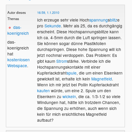
Autor dieses
16:59, 1.1.2010
Themas
Ich erzeuge sehr viele Hoch
spannung
s
blitz
e
pro
Sekunde
. Mehr als 25, da es durchgängig
das-
erscheint. Diese Hochspannungsblitze kann
koenigreich
ich ca. 4-5mm durch die Luft springen lassen.
das-
Sie können sogar dünne Plastikfolien
koenigreich
durchspringen. Diese hohe Spannung will ich
hat
jetzt nochmal verdoppeln. Das Problem: Es
kostenlosen
gibt kaum
Strom
stärke. Verbinde ich die
Webspace
.
Hochspannungskontakte mit einer
Kupferlackdraht
spule
, die um einen Eisenkern
gewickelt ist, erhalte ich kein
Magnetfeld
.
Wenn ich mir jetzt bei Pollin Kupferlackdraht
kaufen
würde, um eine 2. Spule um den
Eisenkern zu
wickeln
, die ca. 1/3-1/2 so viele
Windungen hat, hätte ich trotzdem Chancen,
die Spannung zu erhöhen, auch wenn sich
kein für mich ersichtliches Magnetfeld
aufbaut?