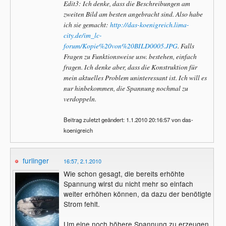
Edit3: Ich denke, dass die Beschreibungen am
zweiten Bild am besten angebracht sind. Also habe
ich sie gemacht:
http://das-koenigreich.lima-
city.de/im_lc-
forum/Kopie%20von%20BILD0005.JPG
. Falls
Fragen zu Funktionsweise usw. bestehen, einfach
fragen. Ich denke aber, dass die Konstruktion für
mein aktuelles Problem uninteressant ist. Ich will es
nur hinbekommen, die Spannung nochmal zu
verdoppeln.
Beitrag zuletzt geändert: 1.1.2010 20:16:57 von das-
koenigreich
furlinger
16:57, 2.1.2010
Wie schon gesagt, die bereits erhöhte
Spannung wirst du nicht mehr so einfach
weiter erhöhen können, da dazu der benötigte
Strom fehlt.
Um eine noch höhere Spannung zu erzeugen