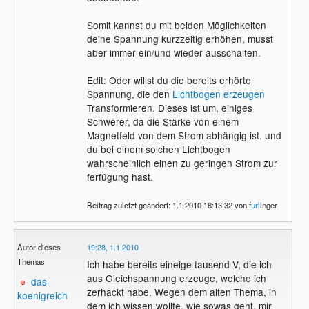
Somit kannst du mit beiden Möglichkeiten
deine Spannung kurzzeitig erhöhen, musst
aber immer ein/und wieder ausschalten.
Edit: Oder willst du die bereits erhörte
Spannung, die den
Lichtbogen
erzeugen
Transformieren. Dieses ist um, einiges
Schwerer, da die Stärke von einem
Magnetfeld von dem Strom abhängig ist. und
du bei einem solchen Lichtbogen
wahrscheinlich einen zu geringen Strom zur
ferfügung hast.
Beitrag zuletzt geändert: 1.1.2010 18:13:32 von f
url
inger
Autor dieses
19:28, 1.1.2010
Themas
Ich habe bereits eineige tausend V, die ich
aus Gleichspannung erzeuge, welche ich
das-
zerhackt habe. Wegen dem alten Thema, in
koenigreich
dem ich wissen wollte, wie sowas geht, mir