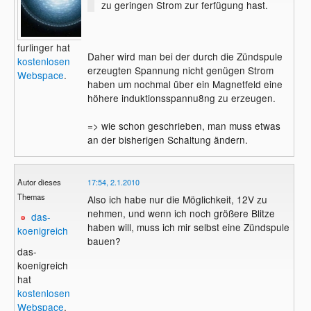
zu geringen Strom zur ferfügung hast.
furlinger hat
Daher wird man bei der durch die Zündspule
kostenlosen
erzeugten Spannung nicht genügen Strom
Webspace
.
haben um nochmal über ein Magnetfeld eine
höhere induktionsspannu8ng zu erzeugen.
=> wie schon geschrieben, man muss etwas
an der bisherigen Schaltung ändern.
Autor dieses
17:54, 2.1.2010
Themas
Also ich habe nur die Möglichkeit, 12V zu
nehmen, und wenn ich noch größere Blitze
das-
haben will, muss ich mir selbst eine Zündspule
koenigreich
bauen?
das-
koenigreich
hat
kostenlosen
Webspace
.