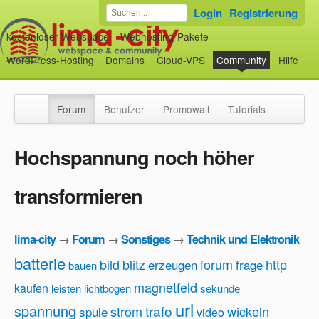
Login
Registrierung
kostenloser Webspace
Webhosting-Pakete
WordPress-Hosting
Domains
Cloud-VPS
Community
Hilfe
Forum
Benutzer
Promowall
Tutorials
Hochspannung noch höher
transformieren
lima-city
→
Forum
→
Sonstiges
→
Technik und Elektronik
batterie
bild
blitz
forum
http
erzeugen
frage
bauen
magnetfeld
kaufen
leisten
lichtbogen
sekunde
url
spannung
trafo
strom
wickeln
spule
video