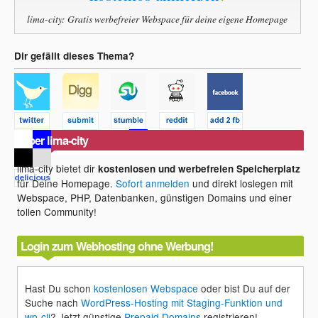
lima-city: Gratis werbefreier Webspace für deine eigene Homepage
Dir gefällt dieses Thema?
Über lima-city
lima-city bietet dir
kostenlosen und werbefreien Speicherplatz
für Deine Homepage.
Sofort anmelden
und direkt loslegen mit
Webspace, PHP, Datenbanken, günstigen Domains und einer
tollen Community!
Login zum Webhosting ohne Werbung!
Hast Du schon
kostenlosen Webspace
oder bist Du auf der
Suche nach
WordPress-Hosting mit Staging-Funktion und
wp-cli
? Jetzt günstige
Prepaid Domains
registrieren!