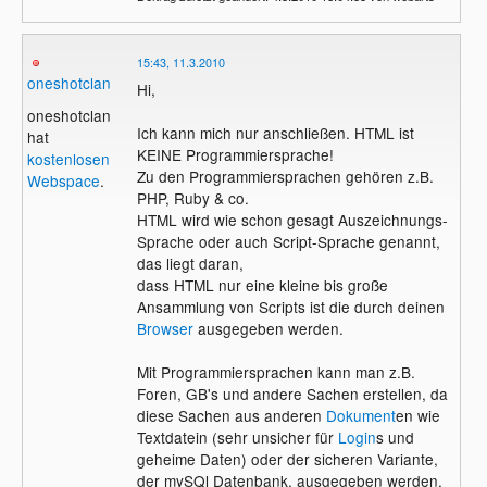
15:43, 11.3.2010
oneshotclan
Hi,
oneshotclan
Ich kann mich nur anschließen. HTML ist
hat
KEINE Programmiersprache!
kostenlosen
Zu den Programmiersprachen gehören z.B.
Webspace
.
PHP, Ruby & co.
HTML wird wie schon gesagt Auszeichnungs-
Sprache oder auch Script-Sprache genannt,
das liegt daran,
dass HTML nur eine kleine bis große
Ansammlung von Scripts ist die durch deinen
Browser
ausgegeben werden.
Mit Programmiersprachen kann man z.B.
Foren, GB's und andere Sachen erstellen, da
diese Sachen aus anderen
Dokument
en wie
Textdatein (sehr unsicher für
Login
s und
geheime Daten) oder der sicheren Variante,
der mySQl Datenbank, ausgegeben werden.