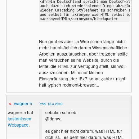
<dfn>In Deutschland spricht man Deutsch</dfn>,
auch dazu sich wiederholende Dinge abzukürzen,
wieder Cascading Stylesheet zu schreiben auch 
und selbst für akronyme wie HTML selbst eines 
<acronym>HTML</acronym></blockquote>
Nun geht es aber im Web schon lange nicht
mehr hauptsächlich darum Wissenschaftliche
Arbeiten auszutauschen, aber trotzdem sollte
man Versuchen seine Website, durch die
Mittel die HTML zur Verfügung stellt, sinnvoll
auszuzeichnen. Mit einer kleinen
Einschränkung, der IE<7 kennt <abbr> nicht,
halt typisch redmont-browser...
wagnerm
7:55, 13.4.2010
sebulon schrieb:
wagnerm hat
@dgnw:
kostenlosen
Webspace
.
es geht hier nicht darum, was HTML für
dich ist... es geht hier darum, was HTML