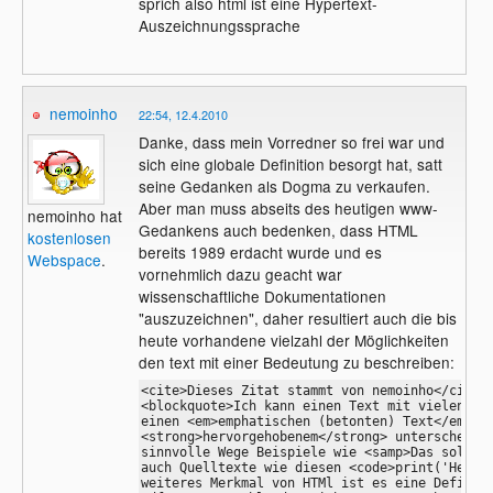
sprich also html ist eine Hypertext-
oder den Inhalt des Textes
Auszeichnungssprache
zusammenfassen. Die
Auszeichnungssprache wird vom World
Wide Web Consortium (W3C)
weiterentwickelt.
nemoinho
22:54, 12.4.2010
Danke, dass mein Vorredner so frei war und
sich eine globale Definition besorgt hat, satt
seine Gedanken als Dogma zu verkaufen.
Aber man muss abseits des heutigen www-
nemoinho hat
Gedankens auch bedenken, dass HTML
kostenlosen
bereits 1989 erdacht wurde und es
Webspace
.
vornehmlich dazu geacht war
wissenschaftliche Dokumentationen
"auszuzeichnen", daher resultiert auch die bis
heute vorhandene vielzahl der Möglichkeiten
den text mit einer Bedeutung zu beschreiben:
<cite>Dieses Zitat stammt von nemoinho</cite>

<blockquote>Ich kann einen Text mit vielen Bed
einen <em>emphatischen (betonten) Text</em> kl
<strong>hervorgehobenem</strong> unterscheiden
sinnvolle Wege Beispiele wie <samp>Das soll ei
auch Quelltexte wie diesen <code>print('Hello 
weiteres Merkmal von HTMl ist es eine Definiti