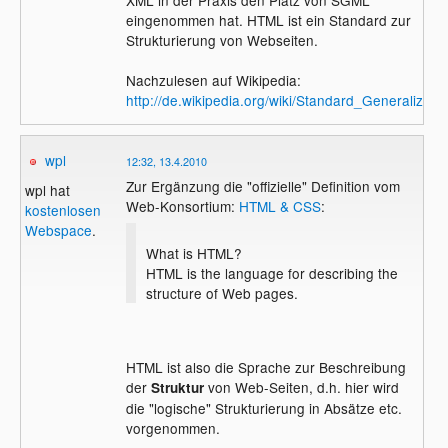
XML in der Praxis den Platz von SGML
eingenommen hat. HTML ist ein Standard zur
Strukturierung von Webseiten.
Nachzulesen auf Wikipedia:
http://de.wikipedia.org/wiki/Standard_Generaliz
wpl
12:32, 13.4.2010
Zur Ergänzung die "offizielle" Definition vom
wpl hat
Web-Konsortium:
HTML & CSS
:
kostenlosen
Webspace
.
What is HTML?
HTML is the language for describing the
structure of Web pages.
HTML ist also die Sprache zur Beschreibung
der
von Web-Seiten, d.h. hier wird
Struktur
die "logische" Strukturierung in Absätze etc.
vorgenommen.