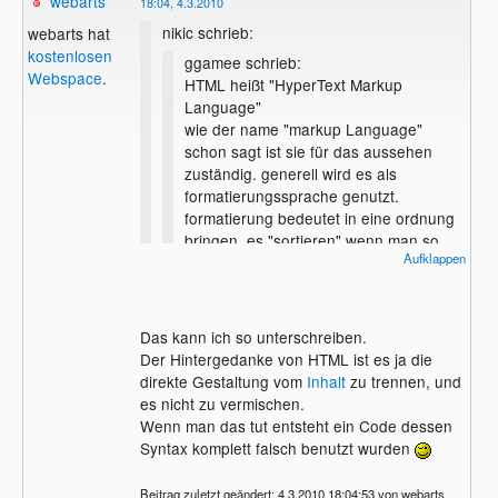
webarts
18:04, 4.3.2010
nikic schrieb:
webarts hat
kostenlosen
ggamee schrieb:
Webspace
.
HTML heißt "HyperText Markup
Language"
wie der name "markup Language"
schon sagt ist sie für das aussehen
zuständig. generell wird es als
formatierungssprache genutzt.
formatierung bedeutet in eine ordnung
bringen, es "sortieren" wenn man so
Aufklappen
will.
Das ist das fälscheste, was man über
Das kann ich so unterschreiben.
HTML überhaupt sagen kann. HTML ist
Der Hintergedanke von HTML ist es ja die
für die Formatierung zuständig. HTML
nicht
direkte Gestaltung vom
Inhalt
zu trennen, und
trägt semantische Informationen, einige
es nicht zu vermischen.
Leute aber mishandeln er zur
Wenn man das tut entsteht ein Code dessen
Formatierung - der Faulheit CSS zu lernen
Syntax komplett falsch benutzt wurden
wegen.
Beitrag zuletzt geändert: 4.3.2010 18:04:53 von webarts