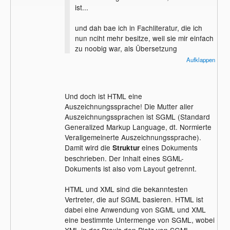
ist...
und dah bae ich in Fachliteratur, die ich
nun nciht mehr besitze, weil sie mir einfach
zu noobig war, als Übersetzung
Seitenbeschreibungssprache gelesen.
Aufklappen
IN einer Internet-Quelle lese ich noch
"Dokumentenbeschreibungssprache"
Und doch ist HTML eine
Auszeichnungssprache! Die Mutter aller
und es ist keine Auszeichnungssprache,
Auszeichnungssprachen ist SGML (Standard
weil da niemand Orden verliehen
Generalized Markup Language, dt. Normierte
bekommt...
Verallgemeinerte Auszeichnungssprache).
Damit wird die
eines Dokuments
Struktur
beschrieben. Der Inhalt eines SGML-
was du wiederrum meinst, ist XML...
Dokuments ist also vom Layout getrennt.
HTML und XML sind die bekanntesten
Vertreter, die auf SGML basieren. HTML ist
dabei eine Anwendung von SGML und XML
eine bestimmte Untermenge von SGML, wobei