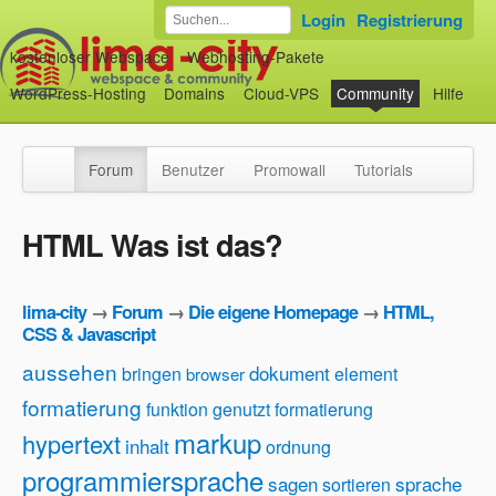
Login
Registrierung
kostenloser Webspace
Webhosting-Pakete
WordPress-Hosting
Domains
Cloud-VPS
Community
Hilfe
Forum
Benutzer
Promowall
Tutorials
HTML Was ist das?
lima-city
→
Forum
→
Die eigene Homepage
→
HTML,
CSS & Javascript
aussehen
dokument
bringen
element
browser
formatierung
funktion
genutzt formatierung
markup
hypertext
inhalt
ordnung
programmiersprache
sagen
sprache
sortieren