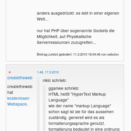
anders ausgedrückt: es lebt in einer eigenen
Welt...
nur hat PHP über sogenannte Sockets die
Möglichkeit, auf Physikalische
Serverressourcen zuzugreifen...
Beitrag zuletzt geändert: 11.3.2010 16:04:46 von sebulon
1:48, 17.3.2010
createtheweb
nikic schrieb:
createtheweb
ggamee schrieb:
hat
HTML heißt "HyperText Markup
kostenlosen
Language"
Webspace
.
wie der name "markup Language"
schon sagt ist sie für das aussehen
zuständig. generell wird es als
formatierungssprache genutzt.
formatierung bedeutet in eine ordnung