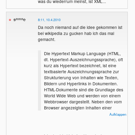
was du wiederrum meinst, ist XML...
s*****e
8:11, 10.4.2010
Da noch niemand auf die idee gekommen ist
bei wikipedia zu gucken hab ich das mal
gemacht.
Die Hypertext Markup Language (HTML,
dt. Hypertext-Auszeichnungssprache), oft
kurz als Hypertext bezeichnet, ist eine
textbasierte Auszeichnungssprache zur
Strukturierung von Inhalten wie Texten,
Bildern und Hyperlinks in Dokumenten.
HTML-Dokumente sind die Grundlage des
World Wide Web und werden von einem
Webbrowser dargestellt. Neben den vom
Browser angezeigten Inhalten einer
Webseite enthält HTML zusätzliche
Aufklappen
Angaben in Form von Metainformationen,
die z. B. über die im Text verwendete
Sprache oder den Autor Auskunft geben