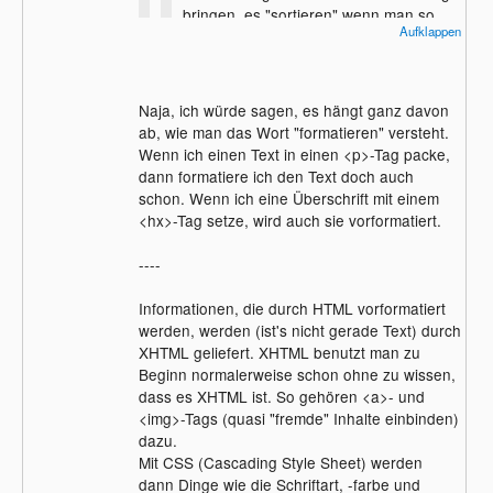
bringen, es "sortieren" wenn man so
Aufklappen
will.
Das ist das fälscheste, was man über
Naja, ich würde sagen, es hängt ganz davon
HTML überhaupt sagen kann. HTML ist
ab, wie man das Wort "formatieren" versteht.
für die Formatierung zuständig. HTML
nicht
Wenn ich einen Text in einen <p>-Tag packe,
trägt semantische Informationen, einige
dann formatiere ich den Text doch auch
Leute aber mishandeln er zur
schon. Wenn ich eine Überschrift mit einem
Formatierung - der Faulheit CSS zu lernen
<hx>-Tag setze, wird auch sie vorformatiert.
wegen.
----
Informationen, die durch HTML vorformatiert
werden, werden (ist's nicht gerade Text) durch
XHTML geliefert. XHTML benutzt man zu
Beginn normalerweise schon ohne zu wissen,
dass es XHTML ist. So gehören <a>- und
<img>-Tags (quasi "fremde" Inhalte einbinden)
dazu.
Mit CSS (Cascading Style Sheet) werden
dann Dinge wie die Schriftart, -farbe und