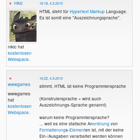
nikic
16:18, 4.3.2010
HTML steht für
Hypertext
Markup
Language.
Es ist somit eine "Auszeichnungsprache".
nikic hat
kostenlosen
Webspace
.
16:22, 4.3.2010
wwwgames
stimmt, HTML ist keine Programmiersprache
wwwgames
(Konstruiersprache = wird auch
hat
Auszeichnungs-Sprache genannt)
kostenlosen
Webspace
.
warum keine Programmiersprache?
... weil es eine statische An
ordnung
von
Formatierung
s-
Element
en ist, mit der keine
Ein-/Ausgaben verarbeitet werden können