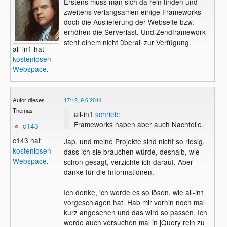
Erstens muss man sich da rein finden und
zweitens verlangsamen einige Frameworks
doch die Auslieferung der Webseite bzw.
erhöhen die Serverlast. Und Zendframework
steht einem nicht überall zur Verfügung.
all-in1 hat
kostenlosen
Webspace
.
Autor dieses
17:12, 9.6.2014
Themas
all-in1
schrieb
:
Frameworks haben aber auch Nachteile.
c143
c143 hat
Jap, und meine Projekte sind nicht so riesig,
kostenlosen
dass ich sie brauchen würde, deshalb, wie
Webspace
.
schon gesagt, verzichte ich darauf. Aber
danke für die Informationen.
Ich denke, ich werde es so lösen, wie all-in1
vorgeschlagen hat. Hab mir vorhin noch mal
kurz angesehen und das wird so passen. Ich
werde auch versuchen mal in jQuery rein zu