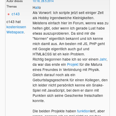
Autor dieses
10:18, 28.5.2014
Themas
H
all
o
Als Vorwort: Ich scripte jetzt seit einiger Zeit
c143
als Hobby irgendwelche Kleinigkeiten.
c143 hat
Meistens einfach hier im Forum, wenns was zu
kostenlosen
helfen gibt, oder wenn ich gerade Lust habe
Webspace
.
etwas auszuprobieren. Da sind mir die
"Normen" eigentlich bekannt und ich kenne
mich damit aus. Am besten mit JS, PHP geht
mit Google eigentlich auch gut und
HTML&CSS ist eh kein Problem.
Richtig begonnen habe ich so vor einem
Jahr
,
da war das erste ein
Projekt
für die Matura
eines Freundes in Verbindung mit Physik.
Gleich darauf noch als ein
Geburtstagsgeschenk für einen Kollegen, den
ich leider nicht persönlich kenne ein Snake-
Spiel mit JavaScript, bei dem er dann mit
Punkten sich seine Geschenke freischalten
konnte.
Die beiden Projekte haben
funktion
iert, aber
waren, nennen wir es mal nicht so sauber.