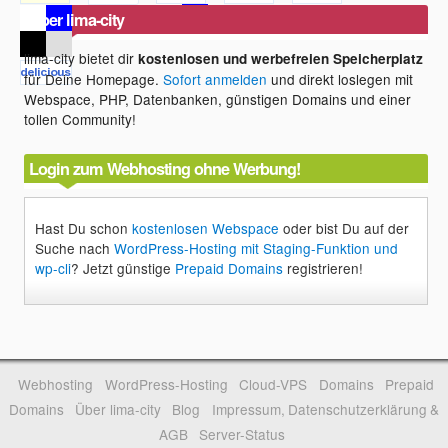
Über lima-city
lima-city bietet dir
kostenlosen und werbefreien Speicherplatz
für Deine Homepage.
Sofort anmelden
und direkt loslegen mit
Webspace, PHP, Datenbanken, günstigen Domains und einer
tollen Community!
Login zum Webhosting ohne Werbung!
Hast Du schon
kostenlosen Webspace
oder bist Du auf der
Suche nach
WordPress-Hosting mit Staging-Funktion und
wp-cli
? Jetzt günstige
Prepaid Domains
registrieren!
Webhosting
WordPress-Hosting
Cloud-VPS
Domains
Prepaid
Domains
Über lima-city
Blog
Impressum, Datenschutzerklärung &
AGB
Server-Status