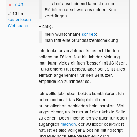
[...] aber anscheinend kannst du den
c143
Blödsinn nur schwer aus deinem Kopf
c143 hat
verdrängen.
kostenlosen
Webspace
.
Richtig.
mein-wunschname
schrieb
:
man trifft eine Grundsatzentscheidung
Ich denke unverzichtbar ist es echt in den
seltensten Fällen. Nur bin ich der Meinung
man kann vieles einfach 'besser' mit JS lösen.
Funktionieren tut beides, aber bei JS ist alles
einfach angenehmer für den Benutzer,
empfinde ich zumindest so.
Ich wollte jetzt eben beides kombinieren. Ich
nehm nochmal das Beispiel mit dem
automatischen nachladen beim scrollen. Viel
angenehmer, als immer auf die nächste Seite
zu gehen. Doch möchte ich sie auch für jeden
zugänglich
machen
, der JS lieber deaktiviert
hat. Ist es also völliger Blödsinn mit noscript
und PHP noch eine Seitenverlinkung