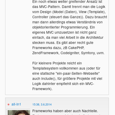
Ein noch etwas weiter greifender Ansatz ist
das MVC-Pattern. Damit trennt man die Logik
vom Design (Model (Daten), View (Template),
Controller (steuert das Ganze)). Dazu braucht
man dann allerdings etwas Verständnis von
objektorientierter Programmierung. Ein
eigenes MVC umzusetzen ist nicht ganz
einfach, da man viel Arbeit in die Architektur
stecken muss. Es gibt aber recht gute
Frameworks dazu, zB CakePHP,
ZendFramework, Codeigniter, Symfony, uvm.
Für kleinere Projekte reicht ein
Templatesystem vollkommen aus (oder für
eine statische "ein-paar-Seiten-Webseite"
auch include(), für größere Projekte mit viel
Logik dahinter empfiehlt sich ein MVC-
Framework).
all-in1
15:38, 3.6.2014
Frameworks haben aber auch Nachteile.