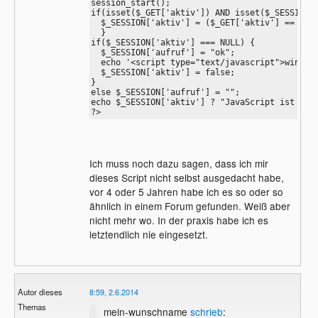
session_start();

if(isset($_GET['aktiv']) AND isset($_SESSION['
  $_SESSION['aktiv'] = ($_GET['aktiv'] == '1')
  }

if($_SESSION['aktiv'] === NULL) {

  $_SESSION['aufruf'] = "ok";

  echo '<script type="text/javascript">window.
  $_SESSION['aktiv'] = false;

}

else $_SESSION['aufruf'] = "";

echo $_SESSION['aktiv'] ? "JavaScript ist akti
?>
Ich muss noch dazu sagen, dass ich mir
dieses Script nicht selbst ausgedacht habe,
vor 4 oder 5 Jahren habe ich es so oder so
ähnlich in einem Forum gefunden. Weiß aber
nicht mehr wo. In der praxis habe ich es
letztendlich nie eingesetzt.
Autor dieses
8:59, 2.6.2014
Themas
mein-wunschname
schrieb
: