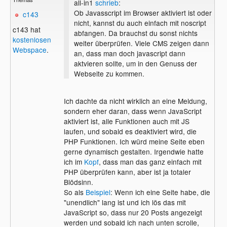
all-in1
schrieb
:
Ob Javasscript im Browser aktiviert ist oder
c143
nicht, kannst du auch einfach mit noscript
c143 hat
abfangen. Da brauchst du sonst nichts
kostenlosen
weiter überprüfen. Viele CMS zeigen dann
Webspace
.
an, dass man doch javascript dann
aktvieren sollte, um in den Genuss der
Webseite zu kommen.
Ich dachte da nicht wirklich an eine Meldung,
sondern eher daran, dass wenn JavaScript
aktiviert ist, alle Funktionen auch mit JS
laufen, und sobald es deaktiviert wird, die
PHP Funktionen. Ich würd meine Seite eben
gerne dynamisch gestalten. Irgendwie hatte
ich im
Kopf
, dass man das ganz einfach mit
PHP überprüfen kann, aber ist ja totaler
Blödsinn.
So als
Beispiel
: Wenn ich eine Seite habe, die
"unendlich" lang ist und ich lös das mit
JavaScript so, dass nur 20 Posts angezeigt
werden und sobald ich nach unten scrolle,