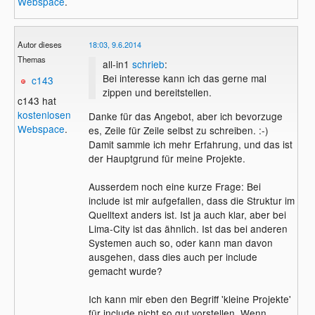
Webspace
.
Autor dieses
18:03, 9.6.2014
Themas
all-in1
schrieb
:
Bei interesse kann ich das gerne mal
c143
zippen und bereitstellen.
c143 hat
kostenlosen
Danke für das Angebot, aber ich bevorzuge
Webspace
.
es, Zeile für Zeile selbst zu schreiben. :-)
Damit sammle ich mehr Erfahrung, und das ist
der Hauptgrund für meine Projekte.
Ausserdem noch eine kurze Frage: Bei
include ist mir aufgefallen, dass die Struktur im
Quelltext anders ist. Ist ja auch klar, aber bei
Lima-City ist das ähnlich. Ist das bei anderen
Systemen auch so, oder kann man davon
ausgehen, dass dies auch per include
gemacht wurde?
Ich kann mir eben den Begriff 'kleine Projekte'
für include nicht so gut vorstellen. Wenn