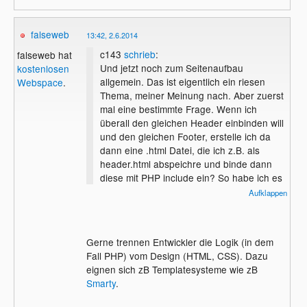
falseweb
13:42, 2.6.2014
c143
schrieb
:
falseweb hat
Und jetzt noch zum Seitenaufbau
kostenlosen
allgemein. Das ist eigentlich ein riesen
Webspace
.
Thema, meiner Meinung nach. Aber zuerst
mal eine bestimmte Frage. Wenn ich
überall den gleichen Header einbinden will
und den gleichen Footer, erstelle ich da
dann eine .html Datei, die ich z.B. als
header.html abspeichre und binde dann
diese mit PHP include ein? So habe ich es
mal früher gelöst, ist das auch der
Aufklappen
Standard?
Und wenn ich bei allen noch verschiedene
JavaScripts oder CSS einbinden will, muss
Gerne trennen Entwickler die Logik (in dem
ich dann 3 html Dateien einbinden? Auch
Fall PHP) vom Design (HTML, CSS). Dazu
da wär ich um allgemeine Tips froh, wenn
eignen sich zB Templatesysteme wie zB
ich auf was bestimmtes nicht eingegangen
Smarty
.
bin.