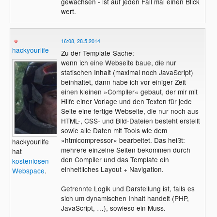
gewachsen - ist auf jeden Fall mal einen Blick
wert.
16:08, 28.5.2014
hackyourlife
Zu der Template-Sache:
wenn ich eine Webseite baue, die nur
statischen Inhalt (maximal noch JavaScript)
beinhaltet, dann habe ich vor einiger Zeit
einen kleinen »Compiler« gebaut, der mir mit
Hilfe einer Vorlage und den Texten für jede
Seite eine fertige Webseite, die nur noch aus
HTML-, CSS- und Bild-Dateien besteht erstellt
sowie alle Daten mit Tools wie dem
»htmlcompressor« bearbeitet. Das heißt:
hackyourlife
mehrere einzelne Seiten bekommen durch
hat
den Compiler und das Template ein
kostenlosen
einheitliches Layout + Navigation.
Webspace
.
Getrennte Logik und Darstellung ist, falls es
sich um dynamischen Inhalt handelt (PHP,
JavaScript, …), sowieso ein Muss.