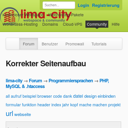
Login
Registrierung
kostenloser Webspace
Webhosting-Pakete
WordPress-Hosting
Domains
Cloud-VPS
Community
Hilfe
Forum
Benutzer
Promowall
Tutorials
Korrekter Seitenaufbau
lima-city
→
Forum
→
Programmiersprachen
→
PHP,
MySQL & .htaccess
datei
design
einbinden
all
aufruf
beispiel
browser
code
dank
formular
funktion
header
index
jahr
kopf
mache
machen
projekt
url
webseite