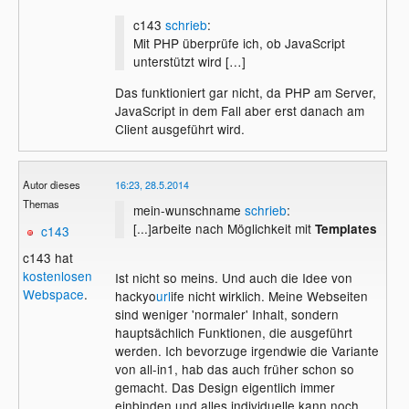
c143
schrieb
:
Mit PHP überprüfe ich, ob JavaScript
unterstützt wird […]
Das funktioniert gar nicht, da PHP am Server,
JavaScript in dem Fall aber erst danach am
Client ausgeführt wird.
Autor dieses
16:23, 28.5.2014
Themas
mein-wunschname
schrieb
:
[...]arbeite nach Möglichkeit mit
Templates
c143
c143 hat
kostenlosen
Ist nicht so meins. Und auch die Idee von
Webspace
.
hackyo
url
ife nicht wirklich. Meine Webseiten
sind weniger 'normaler' Inhalt, sondern
hauptsächlich Funktionen, die ausgeführt
werden. Ich bevorzuge irgendwie die Variante
von all-in1, hab das auch früher schon so
gemacht. Das Design eigentlich immer
einbinden und alles individuelle kann noch