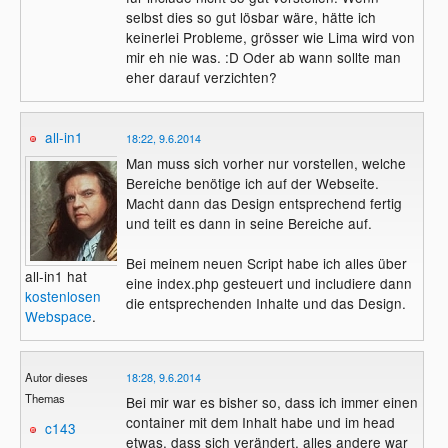
selbst dies so gut lösbar wäre, hätte ich
keinerlei Probleme, grösser wie Lima wird von
mir eh nie was. :D Oder ab wann sollte man
eher darauf verzichten?
all-in1
18:22, 9.6.2014
Man muss sich vorher nur vorstellen, welche
Bereiche benötige ich auf der Webseite.
Macht dann das Design entsprechend fertig
und teilt es dann in seine Bereiche auf.
Bei meinem neuen Script habe ich alles über
all-in1 hat
eine index.php gesteuert und includiere dann
kostenlosen
die entsprechenden Inhalte und das Design.
Webspace
.
Autor dieses
18:28, 9.6.2014
Themas
Bei mir war es bisher so, dass ich immer einen
container mit dem Inhalt habe und im head
c143
etwas, dass sich verändert, alles andere war