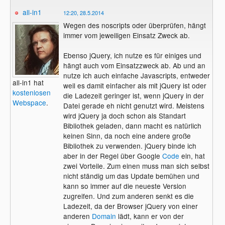
all-in1
12:20, 28.5.2014
Wegen des noscripts oder überprüfen, hängt
immer vom jeweiligen Einsatz Zweck ab.
Ebenso jQuery, ich nutze es für einiges und
hängt auch vom Einsatzzweck ab. Ab und an
nutze ich auch einfache Javascripts, entweder
all-in1 hat
weil es damit einfacher als mit jQuery ist oder
kostenlosen
die Ladezeit geringer ist, wenn jQuery in der
Webspace
.
Datei gerade eh nicht genutzt wird. Meistens
wird jQuery ja doch schon als Standart
Bibliothek geladen, dann macht es natürlich
keinen Sinn, da noch eine andere große
Bibliothek zu verwenden. jQuery binde ich
aber in der Regel über Google
Code
ein, hat
zwei Vorteile. Zum einen muss man sich selbst
nicht ständig um das Update bemühen und
kann so immer auf die neueste Version
zugreifen. Und zum anderen senkt es die
Ladezeit, da der Browser jQuery von einer
anderen
Domain
lädt, kann er von der