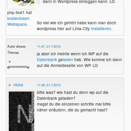
dann in Wordpress einloggen kann. LG
php-test1 hat
kostenlosen
So viel wie ich gehört habe kann man doch
Webspace
.
wordpress hier auf Lima-City
Installieren
.
Autor dieses
11:47, 21.7.2012
Themas
ja aber ich meinte wenn ich WP auf die
Datenbank
ge
laden
hab. Wie komme ich dann
auf die Anmeldeseite von WP. LG
d************x
nicoa
11:49, 21.7.2012
bitte was? wie hast du denn wp auf die
Datenbank geladen?
magst du die einzelnen schritte mal bitte
näher erläutern, die du gemacht hast?