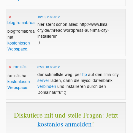
15:13, 2.8.2012
blogfromabroad
hier steht schon alles: http://www.lima-
city.de/thread/wordpress-auf-lima-city-
blogfromabroad
installieren
hat
;)
kostenlosen
Webspace
.
ramsiis
0:59, 10.8.2012
der schnellste weg, per
ftp
auf den lima-city
ramsiis hat
server
laden, dann die mysql datenbank
kostenlosen
verbinden
und installieren durch den
Webspace
.
Domainaufruf ;)
Diskutiere mit und stelle Fragen: Jetzt
kostenlos anmelden
!