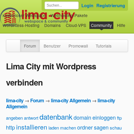
Login
Registrierung
kostenloser Webspace
Webhosting-Pakete
WordPress-Hosting
Domains
Cloud-VPS
Community
Hilfe
Forum
Benutzer
Promowall
Tutorials
Lima City mit Wordpress
verbinden
lima-city
→
Forum
→
lima-city Allgemein
→
lima-city
Allgemein
datenbank
domain
einloggen
angeben
antwort
ftp
installieren
http
ordner
sagen
laden
machen
schau