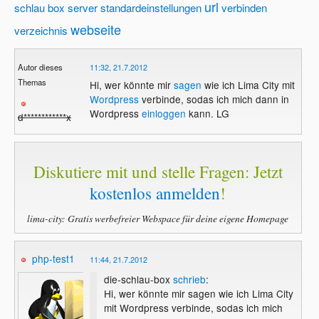
url
schlau box
server
standardeinstellungen
verbinden
webseite
verzeichnis
Autor dieses
11:32, 21.7.2012
Themas
Hi, wer könnte mir
sagen
wie ich Lima City mit
Wordpress
verbinde, sodas ich mich dann in
Wordpress
einloggen
kann. LG
d************x
Diskutiere mit und stelle Fragen: Jetzt
kostenlos anmelden
!
lima-city: Gratis werbefreier Webspace für deine eigene Homepage
php-test1
11:44, 21.7.2012
die-schlau-box
schrieb
:
Hi, wer könnte mir sagen wie ich Lima City
mit Wordpress verbinde, sodas ich mich