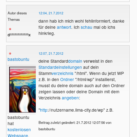
Autor dieses
12:04, 21.7.2012
Themas
dann hab ich mich wohl fehlinformiert, danke
für deine
antwort
. Ich
schau
mal ob ichs
hinkrieg.
d************x
12:07, 21.7.2012
bastobuntu
deine Standard
domain
verweist in den
Standardeinstellungen
auf dein
Stamm
verzeichnis
"/html". Wenn du jetzt WP
z.B. in den
Ordner
"/html/wp" installierst,
musst du deine domain auch auf den Ordner
zeigen lassen oder deine Domain mit dem
Verzeichnis
angeben
:
"
http
://nutzername.lima-city.de/wp" z.B.
bastobuntu
Beitrag zuletzt geändert: 21.7.2012 12:07:56 von
hat
kostenlosen
bastobuntu
Webspace
.