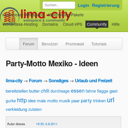
Login
Registrierung
kostenloser Webspace
Webhosting-Pakete
WordPress-Hosting
Domains
Cloud-VPS
Community
Hilfe
Forum
Benutzer
Promowall
Tutorials
Party-Motto Mexiko - Ideen
lima-city
→
Forum
→
Sonstiges
→
Urlaub und Freizeit
essen
chili
bereitstellen
butter
gast
durchsage
fahne
flagge
url
http
party
idee
mais
motto
musik
paar
trinken
gurke
verkleidung
zutaten
Autor dieses
19:35, 6.8.2011