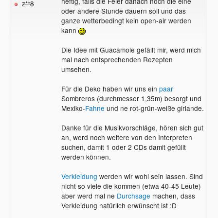
heftig, falls die Feier danach noch die eine
z**8
oder andere Stunde dauern soll und das
ganze wetterbedingt kein open-air werden
kann
Die Idee mit Guacamole gefällt mir, werd mich
mal nach entsprechenden Rezepten
umsehen.
Für die Deko haben wir uns ein
paar
Sombreros (durchmesser 1,35m) besorgt und
Mexiko-
Fahne
und ne rot-grün-weiße girlande.
Danke für die Musikvorschläge, hören sich gut
an, werd noch weitere von den Interpreten
suchen, damit 1 oder 2 CDs damit gefüllt
werden können.
Verkleidung
werden wir wohl sein lassen. Sind
nicht so viele die kommen (etwa 40-45 Leute)
aber werd mal ne
Durchsage
machen, dass
Verkleidung natürlich erwünscht ist :D