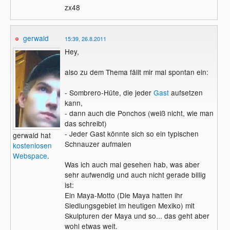
zx48
gerwald
15:39, 26.8.2011
Hey,
also zu dem Thema fällt mir mal spontan ein:
- Sombrero-Hüte, die jeder
Gast
aufsetzen
kann,
- dann auch die Ponchos (weiß nicht, wie man
das schreibt)
- Jeder Gast könnte sich so ein typischen
gerwald hat
Schnauzer aufmalen
kostenlosen
Webspace
.
Was ich auch mal gesehen hab, was aber
sehr aufwendig und auch nicht gerade billig
ist:
Ein Maya-Motto (Die Maya hatten ihr
Siedlungsgebiet im heutigen Mexiko) mit
Skulpturen der Maya und so... das geht aber
wohl etwas weit.