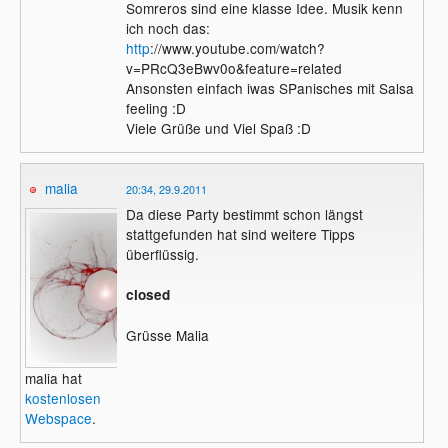
Somreros sind eine klasse Idee. Musik kenn
ich noch das:
http
://www.youtube.com/watch?
v=PRcQ3eBwv0o&feature=related
Ansonsten einfach iwas SPanisches mit Salsa
feeling :D
Viele Grüße und Viel Spaß :D
malia
20:34, 29.9.2011
Da diese Party bestimmt schon längst
stattgefunden hat sind weitere Tipps
überflüssig.
closed
Grüsse Malia
malia hat
kostenlosen
Webspace
.