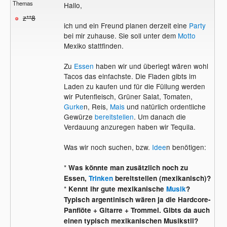
Themas
Hallo,
z**8
ich und ein Freund planen derzeit eine
Party
bei mir zuhause. Sie soll unter dem
Motto
Mexiko stattfinden.
Zu
Essen
haben wir und überlegt wären wohl
Tacos das einfachste. Die Fladen gibts im
Laden zu kaufen und für die Füllung werden
wir Putenfleisch, Grüner Salat, Tomaten,
Gurke
n, Reis,
Mais
und natürlich ordentliche
Gewürze
bereitstellen
. Um danach die
Verdauung anzuregen haben wir Tequila.
Was wir noch suchen, bzw.
Idee
n benötigen:
*
Was könnte man zusätzlich noch zu
Essen,
Trinken
bereitstellen (mexikanisch)?
*
Kennt ihr gute mexikanische
Musik
?
Typisch argentinisch wären ja die Hardcore-
Panflöte + Gitarre + Trommel. Gibts da auch
einen typisch mexikanischen Musikstil?