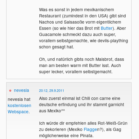
Was es sonst in jedem mexikanischem
Restaurant (zumindest in den USA) gibt sind
Nachos und Salsasoße vorm eigentlichem
Essen (so wie hier das Brot mit
Butter
). Aber
Guacamole schmeckt dazu auch super,
vorallem selbstgemachte, wie devils-plaything
schon gesagt hat.
Oh, und natürlich gibts noch Maisbrot, dass
man am besten warm mit Butter isst. Auch
super lecker, vorallem selbstgemacht.
nevesia
20:12, 29.9.2011
Also zuerst einmal ist Chili con carne eine
nevesia hat
deutsche erfindung und ihr stammt garnicht
kostenlosen
aus Mexiko^^
Webspace
.
Ich würde dir empfehlen alles Rot-Weiß-Grün
zu dekorieren (Mexiko
Flagge
n?), als Gag
möglicherweise eine Pinata.